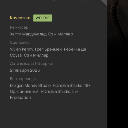
Качество:
WEBRIP
Режиссер:
Хетти Макдональд, Сэм Миллер
Сценарист:
Vivien Kenny, Грег Бренмен, Ребекка Де
Соуза, Сэм Миллер
Дата выхода 1-й серии:
21 января 2026
Все переводы:
Dragon Money Studio, HDrezka Studio. 18+,
Оригинальный, HDrezka Studio, LE-
Production