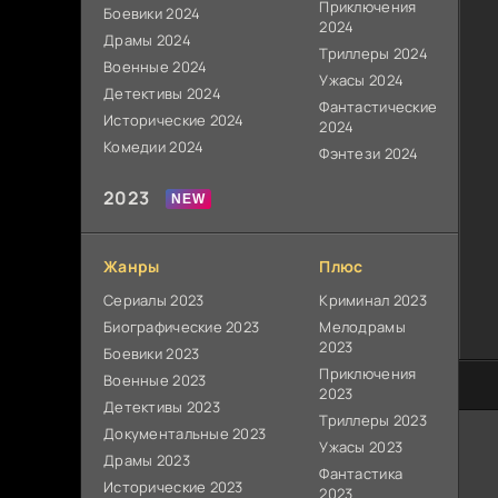
Приключения
Боевики 2024
2024
Драмы 2024
Триллеры 2024
Военные 2024
Ужасы 2024
Детективы 2024
Фантастические
Исторические 2024
2024
Комедии 2024
Фэнтези 2024
2023
Жанры
Плюс
Сериалы 2023
Криминал 2023
Биографические 2023
Мелодрамы
2023
Боевики 2023
Приключения
Военные 2023
80
2023
Детективы 2023
Триллеры 2023
Документальные 2023
Ужасы 2023
Драмы 2023
Фантастика
Исторические 2023
2023