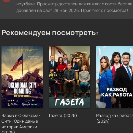
ноутбуке. Просмотр доступен для каждого гостя беспла
добавлен на сайт 28 июн 2026. Приятного просмотра!
Рекомендуем посмотреть:
Взрыв в Оклахома-
Газета (2025)
Развод как работ
Сити: Один день в
(2024)
истории Америки
(2025)