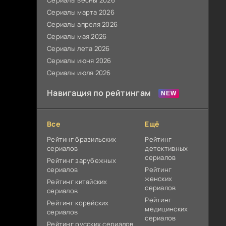
Сериалы весны 2026
Сериалы марта 2026
Сериалы апреля 2026
Сериалы мая 2026
Сериалы лета 2026
Сериалы июня 2026
Сериалы июля 2026
Навигация по рейтингам
Все
Ещё
Рейтинг бразильских
Рейтинг
сериалов
детективных
сериалов
Рейтинг зарубежных
сериалов
Рейтинг
женских
Рейтинг китайских
сериалов
сериалов
Рейтинг
Рейтинг корейских
медицинских
сериалов
сериалов
Рейтинг русских сериалов