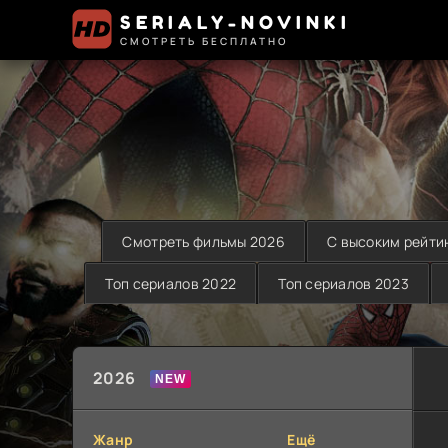
SERIALY-NOVINKI
СМОТРЕТЬ БЕСПЛАТНО
Смотреть фильмы 2026
С высоким рейти
Топ сериалов 2022
Топ сериалов 2023
2026
Жанр
Ещё