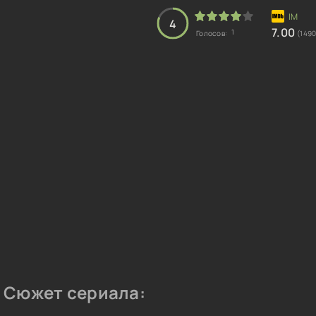
4
7.00
1
Голосов:
(149
Сюжет сериала: