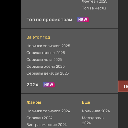
Фэнтези 2025
Топ за месяц
Топ по просмотрам
За этот год
Новинки сериалов 2025
Сериалы весны 2025
Сериалы лета 2025
Сериалы осени 2025
Сериалы декабря 2025
2024
П
Жанры
Ещё
Новинки сериалов 2024
Криминал 2024
Сериалы 2024
Мелодрамы
2024
Биографические 2024