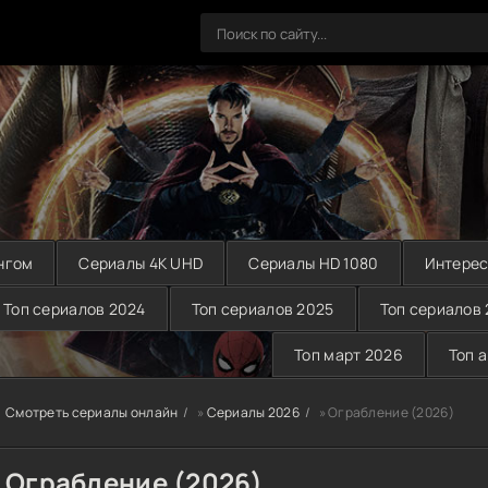
нгом
Сериалы 4K UHD
Сериалы HD 1080
Интерес
Топ сериалов 2024
Топ сериалов 2025
Топ сериалов
Топ март 2026
Топ 
Смотреть сериалы онлайн
»
Сериалы 2026
» Ограбление (2026)
Ограбление (2026)