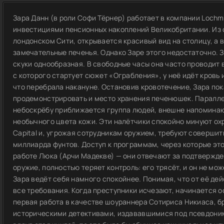
Зара Данн (в роли Софи Тёрнер) работает в компании Lochmi
инвестициями пенсионных накоплений Великобритании. Из 
лондонском Сити, открывается красивый вид на столицу, а 
замечательные печенья. Однако Заре этого недостаточно. З
скуки однообразная. В свободные часы она часто проводит в
с которого стартует сюжет «Ограбления», у неё идёт кровь 
что перебрала накануне. Остановив кровотечение, Зара пок
продемонстрировать и место хранения печенюшек. Паралле
небоскрёбу приближается группа людей, внешне напоминаю
необычного цвета кожи. Эти налётчики спокойно минуют охр
Capital и, угрожая сотрудникам оружием, требуют соверши
миллиарда фунтов. Доступ к программам, через которые это 
работе Люка (Арчи Мадекве) — они отвечают за подтвержде
оружие, полностью теряет контроль: его трясёт, и он не мож
Зара ведёт себя намного спокойнее. Понимая, что от её де
все требования. Когда преступники исчезают, начинается о
первая работа в качестве шоураннера Сотириса Никиаса, б
историческими детективами, издававшимися под псевдоним