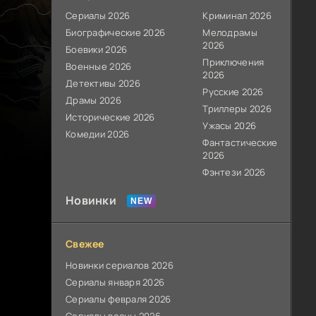
Сериалы 2026
Криминал 2026
Биографические 2026
Мелодрамы
2026
Боевики 2026
Приключения
Военные 2026
2026
Детективы 2026
Русские 2026
Драмы 2026
Триллеры 2026
Исторические 2026
Ужасы 2026
Комедии 2026
Фантастические
2026
Фэнтези 2026
Новинки
Свежее
Новинки сериалов 2026
Сериалы января 2026
Сериалы февраля 2026