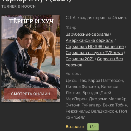
TURNER & HOOCH
США, каждая серия по 45 мин.
Жанр:
Зарубежные сериалы
/
Американские сериалы
/
Сериалы в HD 1080 качестве
/
Сериалы в озвучке TVShows
/
Сериалы 2021
/
Сериалы без
сезонов
Актеры:
Джош Пек, Карра Паттерсон,
Линдси Фонсека, Ванесса
Ленгиз, Брэндон Джей
СМОТРЕТЬ ОНЛАЙН
МакЛарен, Джереми Магвайр,
Энтони Руйвивар, Бекка Тобин,
Реджинальд ВелДжонсон, Пол
Кэмпбелл
Возраст:
18+