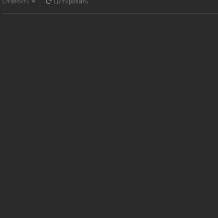
Ответить
Цитировать