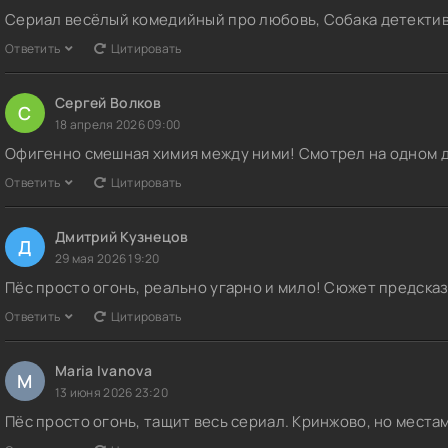
Сериал весёлый комедийный про любовь, Собака детектив
Ответить
Цитировать
Сергей Волков
С
18 апреля 2026 09:00
Офигенно смешная химия между ними! Смотрел на одном д
Ответить
Цитировать
Дмитрий Кузнецов
Д
29 мая 2026 19:20
Пёс просто огонь, реально угарно и мило! Сюжет предсказ
Ответить
Цитировать
Maria Ivanova
M
13 июня 2026 23:20
Пёс просто огонь, тащит весь сериал. Кринжово, но места