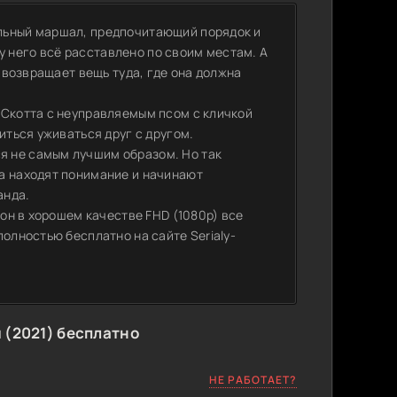
льный маршал, предпочитающий порядок и
е у него всё расставлено по своим местам. А
о возвращает вещь туда, где она должна
 Скотта с неуправляемым псом с кличкой
иться уживаться друг с другом.
я не самым лучшим образом. Но так
а находят понимание и начинают
анда.
зон в хорошем качестве FHD (1080p) все
олностью бесплатно на сайте Serialy-
 (2021) бесплатно
НЕ РАБОТАЕТ?