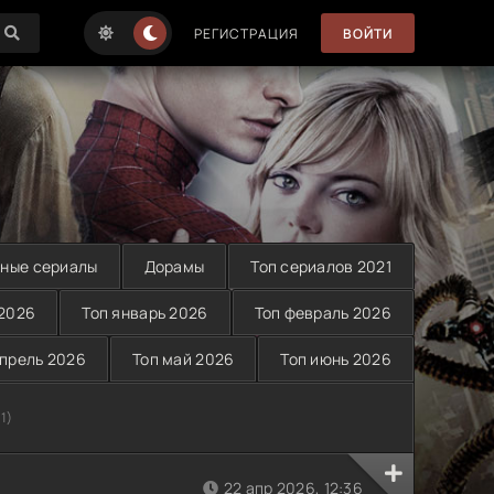
РЕГИСТРАЦИЯ
ВОЙТИ
ные сериалы
Дорамы
Топ сериалов 2021
 2026
Топ январь 2026
Топ февраль 2026
апрель 2026
Топ май 2026
Топ июнь 2026
1)
22 апр 2026, 12:36