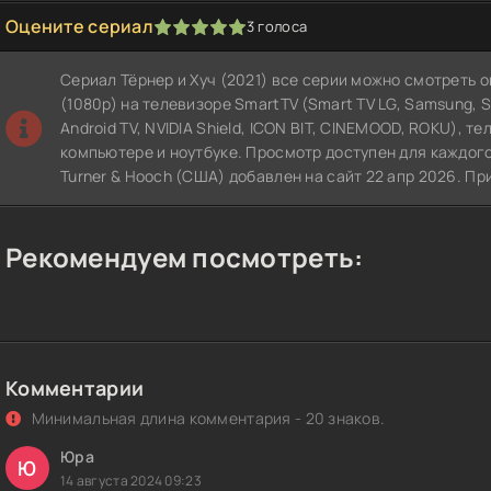
Оцените сериал
3
голоса
1
2
3
4
5
Сериал Тёрнер и Хуч (2021) все серии можно смотреть 
(1080p) на телевизоре SmartTV (Smart TV LG, Samsung, Son
Android TV, NVIDIA Shield, ICON BIT, CINEMOOD, ROKU), т
компьютере и ноутбуке. Просмотр доступен для каждого
Turner & Hooch (США) добавлен на сайт 22 апр 2026. П
Рекомендуем посмотреть:
Комментарии
Минимальная длина комментария - 20 знаков.
Юра
Ю
14 августа 2024 09:23