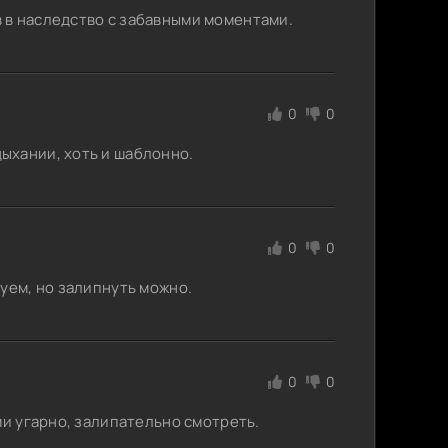
 в наследство с забавными моментами.
0
0
ыхании, хоть и шаблонно.
0
0
уем, но залипнуть можно.
0
0
ми угарно, залипательно смотреть.