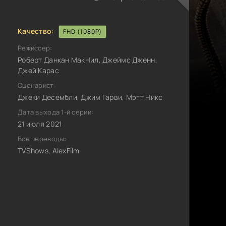
Качество:
FHD (1080P)
Режиссер:
Роберт Данкан МакНил, Джеймс Дженн,
Джей Карас
Сценарист:
Джеки Десембли, Джим Гарви, Мэтт Никс
Дата выхода 1-й серии:
21 июля 2021
Все переводы:
TVShows, AlexFilm