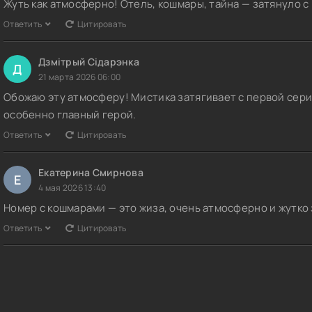
Жуть как атмосферно! Отель, кошмары, тайна — затянуло с
Ответить
Цитировать
Дзмітрый Сідарэнка
Д
21 марта 2026 06:00
Обожаю эту атмосферу! Мистика затягивает с первой серии
особенно главный герой.
Ответить
Цитировать
Екатерина Смирнова
Е
4 мая 2026 13:40
Номер с кошмарами — это жиза, очень атмосферно и жутко 
Ответить
Цитировать