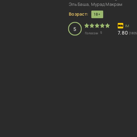
Эль Баша, Мурад Макрам
Возраст:
18+
5
7.80
5
Голосов:
(1805