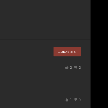
ДОБАВИТЬ
2
2
0
0