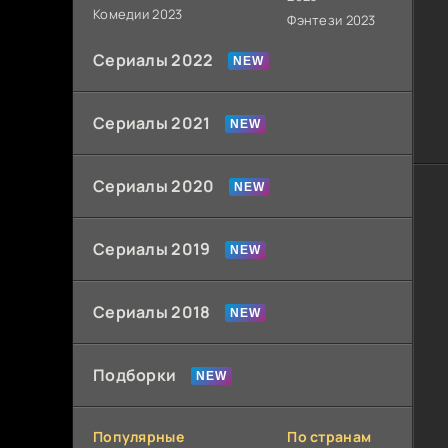
Комедии 2023
Фэнтези 2023
Сериалы 2022
Сериалы 2021
Сериалы 2020
Сериалы 2019
Сериалы 2018
Подборки
Популярные
По странам