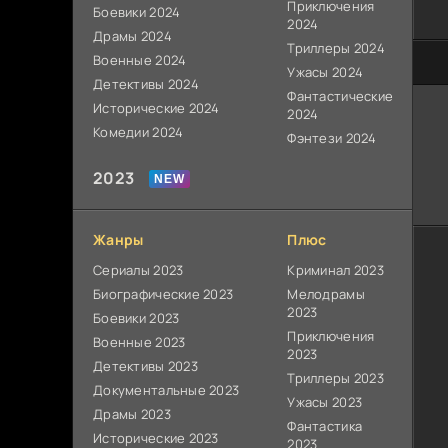
Приключения
Боевики 2024
2024
Драмы 2024
Триллеры 2024
Военные 2024
100
Ужасы 2024
Детективы 2024
Фантастические
Исторические 2024
2024
Комедии 2024
Фэнтези 2024
2023
Жанры
Плюс
Сериалы 2023
Криминал 2023
Биографические 2023
Мелодрамы
2023
Боевики 2023
Приключения
Военные 2023
2023
Детективы 2023
Триллеры 2023
Документальные 2023
Ужасы 2023
Драмы 2023
Фантастика
Исторические 2023
2023