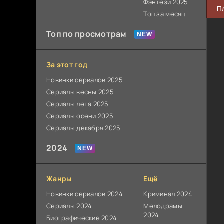
Фэнтези 2025
П
Топ за месяц
Топ по просмотрам
За этот год
Новинки сериалов 2025
Сериалы весны 2025
Сериалы лета 2025
Сериалы осени 2025
Сериалы декабря 2025
2024
Жанры
Ещё
Новинки сериалов 2024
Криминал 2024
Сериалы 2024
Мелодрамы
2024
Биографические 2024