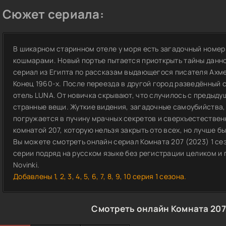
Сюжет сериала:
В шикарном старинном отеле у моря есть загадочный номер 
кошмарами. Новый портье пытается приоткрыть тайны данн
сериал из Египта по рассказам выдающегося писателя Ахме
Конец 1960-х. После переезда в другой город разведённый 
отель LUNA. От новичка скрывают, что случилось с предыдущ
странные вещи. Жуткие видения, загадочные самоубийства,
погружается в пучину мрачных секретов и сверхъестествен
комнатой 207, которую нельзя закрыть ото всех, но лучше бы
Вы можете смотреть онлайн сериал Комната 207 (2023) 1 сез
серии подряд на русском языке без регистрации целиком и п
Novinki.
Добавлены 1, 2, 3, 4, 5, 6, 7, 8, 9, 10 серия 1 сезона.
Смотреть онлайн Комната 207