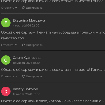
Обожаю её сарказм и как она всех ставит на место! Гениа
Ответить
Цитировать
Ekaterina Morozova
E
4 марта 2026 02:00
Обожаю её сарказм! Гениальная уборщица в полиции — это
качество топ.
Ответить
Цитировать
Ольга Кузнецова
О
10 марта 2026 11:20
Обожаю её сарказм и как она всех ставит на место! Гениал
Ответить
Цитировать
Dmitry Sokolov
D
17 марта 2026 07:00
Обожаю её сарказм и хаос, который она несёт в полицию. 