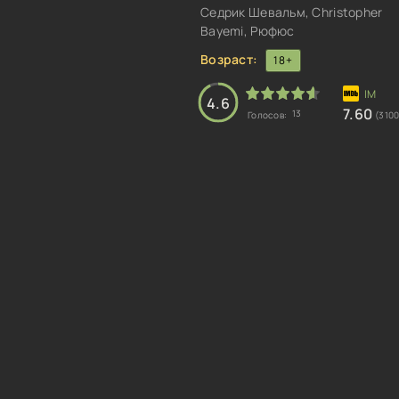
Седрик Шевальм, Christopher
Bayemi, Рюфюс
Возраст:
18+
4.6
7.60
13
Голосов:
(3100