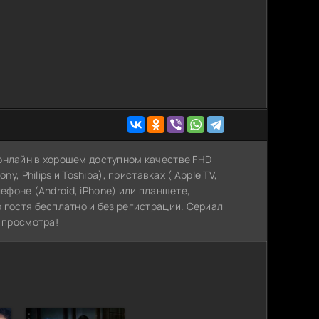
онлайн в хорошем доступном качестве FHD
y, Philips и Toshiba), приставках ( Apple TV,
елефоне (Android, iPhone) или планшете,
 гостя бесплатно и без регистрации. Сериал
о просмотра!