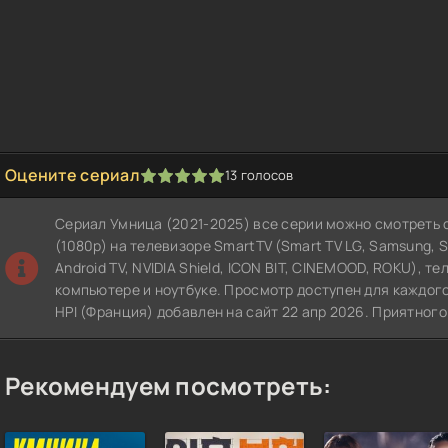
Оцените сериал
13
голосов
1
2
3
4
5
Сериал Умница (2021-2025) все серии можно смотреть 
(1080p) на телевизоре SmartTV (Smart TV LG, Samsung, Son
Android TV, NVIDIA Shield, ICON BIT, CINEMOOD, ROKU), т
компьютере и ноутбуке. Просмотр доступен для каждого
HPI (Франция) добавлен на сайт 22 апр 2026. Приятног
Рекомендуем посмотреть: