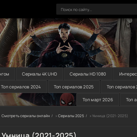
нгом
Сериалы 4K UHD
Сериалы HD 1080
Интерес
Топ сериалов 2024
Топ сериалов 2025
Топ сериалов
Топ март 2026
Топ 
Смотреть сериалы онлайн
»
Сериалы 2025
» Умница (2021-2025)
Умница (2021-2025)