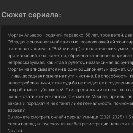
Сюжет сериала:
Морган Альваро – ходячий парадокс: 38 лет, трое детей, два
Обладая феноменальной памятью, позволяющей ей жонгли
цитировать наизусть "Войну и мир", и аналитическим умом,
противоречий, она, кажется, обречена на вечное непризнан
непредсказуемая, как игра в рулетку, независимая до бунта
Морган не вписывается ни в один общепринятый формат. Суб
– лишь досадная помеха на пути к истине. Ее способности, к
невостребованными, пока судьба не сводит ее с отделением 
подрабатывает уборщицей. Там, среди пыли и отпечатков па
шанс – стать консультантом. Сможет ли Морган, привыкшая 
закона и порядка? И не станет ли ее гениальность, помноже
взрыва?
Вы можете смотреть онлайн сериал Умница (2021-2025) 1-5 
серии подряд на русском языке без регистрации целиком и п
Novinki.