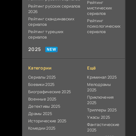
Рейтинг
Рейтинг русских сериалов
мистических
2026
сериалов
Рейтинг скандинавских
Рейтинг
сериалов
психологических
Рейтинг турецких
сериалов
сериалов
2025
Категории
Ещё
Сериалы 2025
Криминал 2025
Боевики 2025
Мелодрамы
2025
Биографические 2025
Приключения
Военные 2025
2025
Детективы 2025
Триллеры 2025
Драмы 2025
Ужасы 2025
Исторические 2025
Фантастические
Комедии 2025
2025