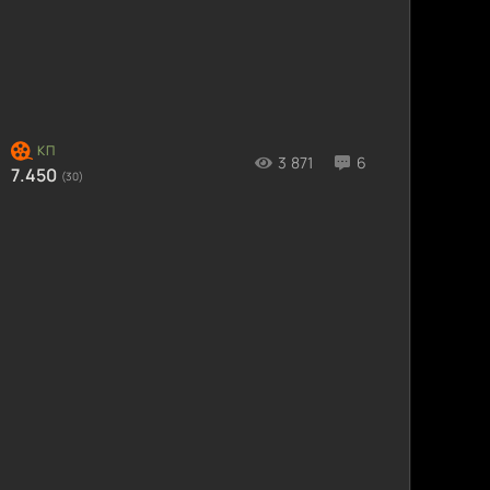
3 871
6
7.450
(30)