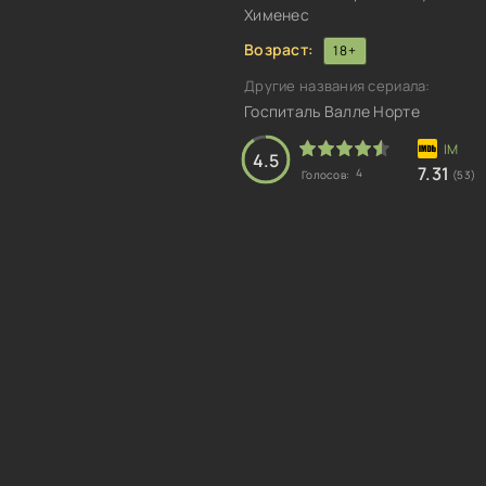
Хименес
Возраст:
18+
Другие названия сериала:
Госпиталь Валле Норте
4.5
7.31
4
Голосов:
(53)