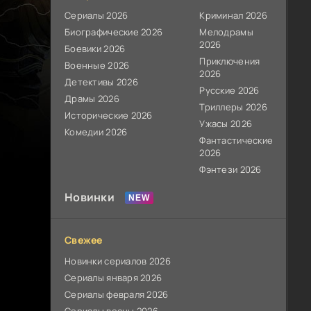
Сериалы 2026
Криминал 2026
Биографические 2026
Мелодрамы
2026
Боевики 2026
Приключения
Военные 2026
2026
Детективы 2026
Русские 2026
Драмы 2026
Триллеры 2026
Исторические 2026
Ужасы 2026
Комедии 2026
Фантастические
2026
Фэнтези 2026
Новинки
Свежее
Новинки сериалов 2026
Сериалы января 2026
Сериалы февраля 2026