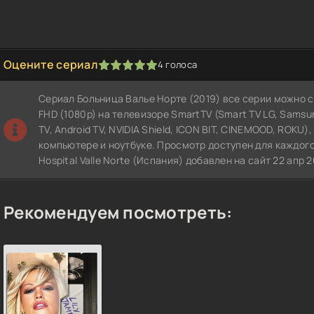
Оцените сериал
4
голоса
1
2
3
4
5
Сериал Больница Валье Норте (2019) все серии можно 
FHD (1080p) на телевизоре SmartTV (Smart TV LG, Samsung,
TV, Android TV, NVIDIA Shield, ICON BIT, CINEMOOD, ROKU)
компьютере и ноутбуке. Просмотр доступен для каждого
Hospital Valle Norte (Испания) добавлен на сайт 22 апр
Рекомендуем посмотреть: