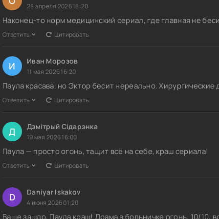
О
28 апреля 2026 18:20
Наконец-то норм медицинский сериал, где главная не беси
Ответить
Цитировать
Иван Морозов
И
11 мая 2026 16:20
Паула красава, но Эктор бесит нереально. Хирургические 
Ответить
Цитировать
Дзмітрый Сідарэнка
Д
19 мая 2026 16:00
Паула — просто огонь, тащит всё на себе, краш сериала!
Ответить
Цитировать
Daniyar Iskakov
D
4 июня 2026 01:20
Ваще зашло, Паула краш! Драма в больничке огонь, 10/10, 