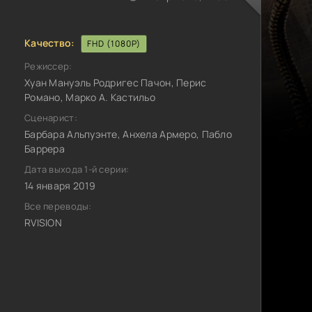
Качество:
FHD (1080P)
Режиссер:
Хуан Мануэль Родригес Пачон, Перис
Романо, Марко А. Кастильо
Сценарист:
Барбара Альпуэнте, Анхела Армеро, Пабло
Баррера
Дата выхода 1-й серии:
14 января 2019
Все переводы:
RVISION