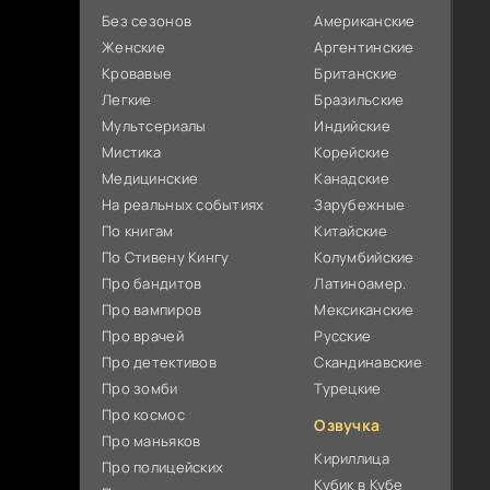
Без сезонов
Американские
Женские
Аргентинские
Кровавые
Британские
Легкие
Бразильские
Мультсериалы
Индийские
Мистика
Корейские
Медицинские
Канадские
На реальных событиях
Зарубежные
По книгам
Китайские
По Стивену Кингу
Колумбийские
Про бандитов
Латиноамер.
Про вампиров
Мексиканские
Про врачей
Русские
Про детективов
Скандинавские
Про зомби
Турецкие
Про космос
Озвучка
Про маньяков
Кириллица
Про полицейских
Кубик в Кубе