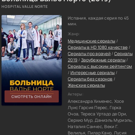
HOSPITAL VALLE NORTE
Испания, каждая серия по 45
мин.
Жанр:
Медицинские сериалы
/
Сериалы в HD 1080 качестве
/
Сериалы про врачей
/
Сериалы
2019
/
Зарубежные сериалы
/
Сериалы с высоким рейтингом
/
Интересные сериалы
/
Сериалы без сезонов
/
Женские сериалы
Актеры:
СМОТРЕТЬ ОНЛАЙН
Александра Хименес, Хосе
Луис Гарсия Перес, Горка
Очоа, Тереса Уртадо де Ори,
Серхио Мур, Даниэль Муриэль,
Наталия Санчес, Веки Г.
Велилья, Пилар Кано, Лусия