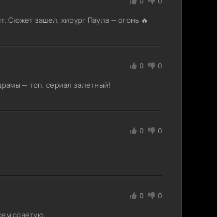
0
0
т. Сюжет зашел, хирург Паула — огонь 🔥
0
0
драмы — топ, сериал залетный!
0
0
0
0
всем советую.