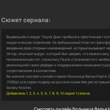
Сюжет сериала:
Выдающийся хирург Паула Диас прибыла в престижный госп
хирургическое отделение. Ее амбициозный план по трансф
введение ряда спорных нововведений, которые вызывают н
Эктор, опытный хирург, который был уверен, что именно ем
Напряжение растет, поскольку Паула сталкивается с необ
реализацией своих реформ и поддержанием командного дух
сопротивления в коллективе.
Вы можете смотреть онлайн сериал Больница Валье Норте (2
(1080p) все серии подряд на русском языке без регистраци
Serialy-Novinki.
Добавлены 1, 2, 3, 4, 5, 6, 7, 8, 9, 10 серия 1 сезона.
Смотреть онлайн Больница Валье Н