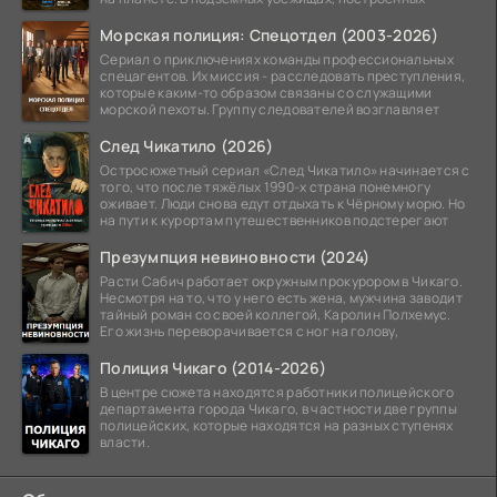
Морская полиция: Спецотдел (2003-2026)
Сериал о приключениях команды профессиональных
спецагентов. Их миссия - расследовать преступления,
которые каким-то образом связаны со служащими
морской пехоты. Группу следователей возглавляет
След Чикатило (2026)
Остросюжетный сериал «След Чикатило» начинается с
того, что после тяжёлых 1990-х страна понемногу
оживает. Люди снова едут отдыхать к Чёрному морю. Но
на пути к курортам путешественников подстерегают
Презумпция невиновности (2024)
Расти Сабич работает окружным прокурором в Чикаго.
Несмотря на то, что у него есть жена, мужчина заводит
тайный роман со своей коллегой, Каролин Полхемус.
Его жизнь переворачивается с ног на голову,
Полиция Чикаго (2014-2026)
В центре сюжета находятся работники полицейского
департамента города Чикаго, в частности две группы
полицейских, которые находятся на разных ступенях
власти.