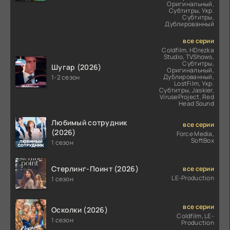
Оригинальный,
Субтитры, Укр.
Субтитры,
Дублированный
все серии
Coldfilm, HDrezka
Studio, TVShows,
Субтитры,
Шугар (2026)
Оригинальный,
Дублированный,
1-2 сезон
LostFilm, Укр.
Субтитры, Jaskier,
ViruseProject, Red
Head Sound
Любимый сотрудник
все серии
(2026)
Force Media,
SoftBox
1 сезон
Стерлинг-Поинт (2026)
все серии
LE-Production
1 сезон
все серии
Осколки (2026)
Coldfilm, LE-
1 сезон
Production