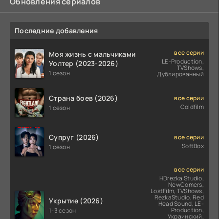
Обновления сериалов
Последние добавления
все серии
Моя жизнь с мальчиками
LE-Production,
Уолтер (2023-2026)
TVShows,
1 сезон
Дублированный
Страна боев (2026)
все серии
Coldfilm
1 сезон
Супруг (2026)
все серии
SoftBox
1 сезон
все серии
HDrezka Studio,
NewComers,
LostFilm, TVShows,
RezkaStudio, Red
Укрытие (2026)
Head Sound, LE-
Production,
1-3 сезон
Украинский,