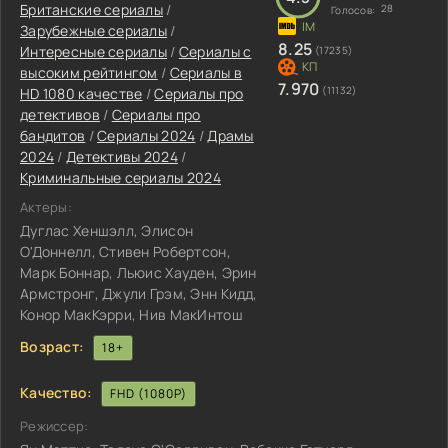
Британские сериалы
/
28
Голосов:
Зарубежные сериалы
/
8.25
Интересные сериалы
/
Сериалы с
(17235)
высоким рейтингом
/
Сериалы в
7.970
(11132)
HD 1080 качестве
/
Сериалы про
детективов
/
Сериалы про
бандитов
/
Сериалы 2024
/
Драмы
2024
/
Детективы 2024
/
Криминальные сериалы 2024
Актеры:
Дуглас Хеншэлл, Элисон
О'Доннелл, Стивен Робертсон,
Марк Боннар, Льюис Хауден, Эрин
Армстронг, Джули Грэм, Энн Кидд,
Конор МакКэрри, Нив МакИнтош
Возраст:
18+
Качество:
FHD (1080P)
Режиссер: