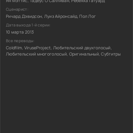
Ян Мэттис, Тадеус О'Салливан, Ребекка Гатуард
Сценарист:
Ричард Дэвидсон, Луиз Айронсайд, Пол Лог
Дата выхода 1-й серии:
10 марта 2013
Все переводы:
Coldfilm, ViruseProject, Любительский двухголосый,
Любительский многоголосый, Оригинальный, Субтитры