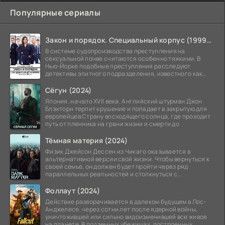
Популярные сериалы
Закон и порядок. Специальный корпус (1999-2026)
В системе судопроизводства преступления на
сексуальной почве считаются особенно тяжкими. В
Нью-Йорке подобные преступления расследуют
детективы элитного подразделения, известного как
Особый отдел.
Сёгун (2024)
Япония, начало XVII века. Английский штурман Джон
Блэкторн терпит крушение и попадает в закрытую для
европейцев Страну восходящего солнца, где проходит
путь от пленника на грани жизни и смерти до
Тёмная материя (2024)
Физик Джейсон Дессен из Чикаго оказывается в
альтернативной версии свой жизни. Чтобы вернуться к
своей семье, он должен будет пройти через ряд
параллельных реальностей и столкнуться с
альтернативной
Фоллаут (2024)
Действие разворачивается в далеком будущем в Лос-
Анджелесе, через сотни лет после ядерной войны,
уничтожившей или сильно видоизменившей все живое
на планете. В подземных убежищах, построенных