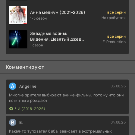
Анна медиум (2021-2026)
все серии
Не требуется
1-5 сезон
Звёздные войны:
все серии
Видения. Девятый джедай
LE-Production
(2026)
1 сезон
Комментируют
A
Angeline
06.08.26
Многие зрители выбирают аниме-фильмы, потому что они
понятны и рождают
ЧИ (2018-2026)
В
В.
04.08.26
Какая-то туповатая баба, зависает в экстремальных