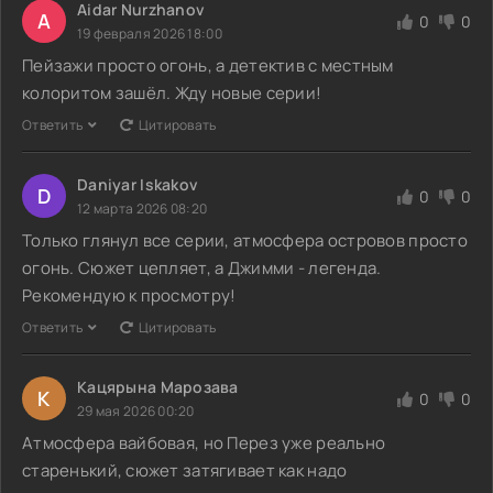
Aidar Nurzhanov
A
0
0
19 февраля 2026 18:00
Пейзажи просто огонь, а детектив с местным
колоритом зашёл. Жду новые серии!
Ответить
Цитировать
Daniyar Iskakov
D
0
0
12 марта 2026 08:20
Только глянул все серии, атмосфера островов просто
огонь. Сюжет цепляет, а Джимми - легенда.
Рекомендую к просмотру!
Ответить
Цитировать
Кацярына Марозава
К
0
0
29 мая 2026 00:20
Атмосфера вайбовая, но Перез уже реально
старенький, сюжет затягивает как надо