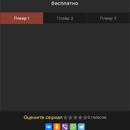
бесплатно
Плеер 1
Плеер 2
Плеер 3
Оцените сериал
0
голосов
0
1
2
3
4
5