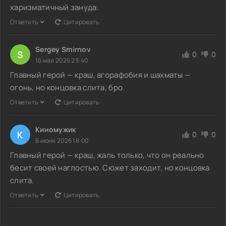
харизматичный зануда.
Ответить
Цитировать
Sergey Smirnov
S
0
0
16 мая 2026 23:40
Главный герой — краш, агорафобия и шахматы —
огонь, но концовка слита, бро.
Ответить
Цитировать
Киномужик
К
0
0
6 июня 2026 18:00
Главный герой — краш, жаль только, что он реально
бесит своей наглостью. Сюжет заходит, но концовка
слита.
Ответить
Цитировать