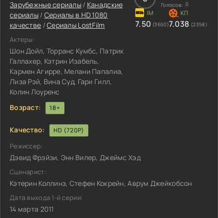
Зарубежные сериалы
/
Канадские
0
Голосов:
сериалы
/
Сериалы в HD 1080
7.50
7.038
качестве
/
Сериалы LostFilm
(3650)
(2358)
Актеры:
Шон Дойл, Торранс Кумбс, Патрик
Галлахер, Кэтрин Изабель,
Кармен Агирре, Мелани Папалиа,
Лиза Рэй, Вина Суд, Гари Гилл,
Колин Лоуренс
Возраст:
18+
Качество:
HD (720P)
Режиссер:
Дэвид Фрэйзи, Энн Вилер, Джеймс Хэд
Сценарист:
Кэтерин Коллинз, Стефен Кокрейн, Аврум Джейкобсон
Дата выхода 1-й серии:
14 марта 2011