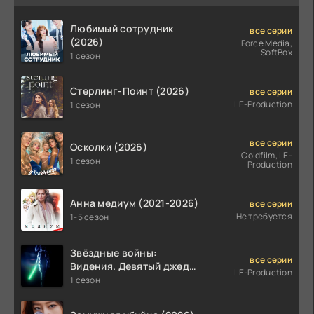
Любимый сотрудник
все серии
(2026)
Force Media,
SoftBox
1 сезон
Стерлинг-Поинт (2026)
все серии
LE-Production
1 сезон
все серии
Осколки (2026)
Coldfilm, LE-
1 сезон
Production
Анна медиум (2021-2026)
все серии
Не требуется
1-5 сезон
Звёздные войны:
все серии
Видения. Девятый джедай
LE-Production
(2026)
1 сезон