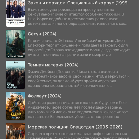
Закон и порядок. Специальный корпус (1999-2026)
В системе судопроизводства преступления на
сексуальной почве считаются особенно тяжкими. В
Нью-Йорке подобные преступления расследуют
детективы элитного подразделения, известного как
Особый отдел.
Сёгун (2024)
Япония, начало XVII века. Английский штурман Джон
Блэкторн терпит крушение и попадает в закрытую для
европейцев Страну восходящего солнца, где проходит
путь от пленника на грани жизни и смерти до
Тёмная материя (2024)
Физик Джейсон Дессен из Чикаго оказывается в
альтернативной версии свой жизни. Чтобы вернуться к
своей семье, он должен будет пройти через ряд
параллельных реальностей и столкнуться с
альтернативной
Фоллаут (2024)
Действие разворачивается в далеком будущем в Лос-
Анджелесе, через сотни лет после ядерной войны,
уничтожившей или сильно видоизменившей все живое
на планете. В подземных убежищах, построенных
Морская полиция: Спецотдел (2003-2026)
Сериал о приключениях команды профессиональных
спецагентов. Их миссия - расследовать преступления,