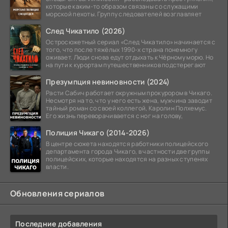
которые каким-то образом связаны со служащими
морской пехоты. Группу следователей возглавляет
След Чикатило (2026)
Остросюжетный сериал «След Чикатило» начинается с
того, что после тяжёлых 1990-х страна понемногу
оживает. Люди снова едут отдыхать к Чёрному морю. Но
на пути к курортам путешественников подстерегают
Презумпция невиновности (2024)
Расти Сабич работает окружным прокурором в Чикаго.
Несмотря на то, что у него есть жена, мужчина заводит
тайный роман со своей коллегой, Каролин Полхемус.
Его жизнь переворачивается с ног на голову,
Полиция Чикаго (2014-2026)
В центре сюжета находятся работники полицейского
департамента города Чикаго, в частности две группы
полицейских, которые находятся на разных ступенях
власти.
Обновления сериалов
Последние добавления