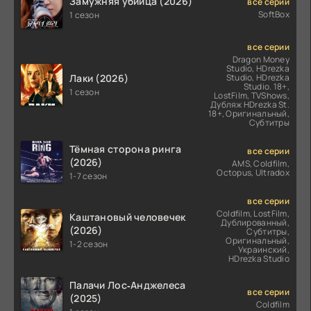
Замужняя убийца (2026)
все серии
SoftBox
1 сезон
все серии
Dragon Money
Studio, HDrezka
Лаки (2026)
Studio, HDrezka
Studio. 18+,
1 сезон
LostFilm, TVShows,
Дубляж HDrezka St.
18+, Оригинальный,
Субтитры
Тёмная сторона ринга
все серии
(2026)
AMS, Coldfilm,
Octopus, Ultradox
1-7 сезон
все серии
Coldfilm, LostFilm,
Каштановый человечек
Дублированный,
(2026)
Субтитры,
Оригинальный,
1-2 сезон
Украинский,
HDrezka Studio
Палачи Лос‑Анджелеса
все серии
(2025)
Coldfilm