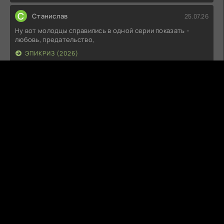
С
Станислав
25.07.26
Ну вот молодцы справились в одной серии показать -
любовь, предательство,
ЭПИКРИЗ (2026)