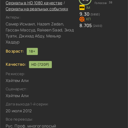
Сериалы в HD 1080 качестве
/
38
Голосов:
Сериалы на реальных событиях
9.30
(5893)
Актеры:
Самер Исмаил, Hazem Zedan,
8.705
(2450)
Гассан Массуд, Rakeen Saad, Зиэд
Туати, Джихад Абду, Мехьяр
Хаддур
Возраст:
18+
Качество:
HD (720P)
Режиссер:
Хэйтем Али
Сценарист:
Хэйтем Али
Дата выхода 1-й серии:
20 июля 2012
Все переводы:
Рус. Проф. многоголосый