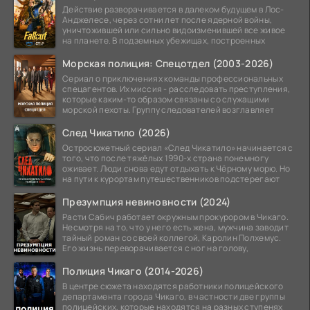
Действие разворачивается в далеком будущем в Лос-
Анджелесе, через сотни лет после ядерной войны,
уничтожившей или сильно видоизменившей все живое
на планете. В подземных убежищах, построенных
Морская полиция: Спецотдел (2003-2026)
Сериал о приключениях команды профессиональных
спецагентов. Их миссия - расследовать преступления,
которые каким-то образом связаны со служащими
морской пехоты. Группу следователей возглавляет
След Чикатило (2026)
Остросюжетный сериал «След Чикатило» начинается с
того, что после тяжёлых 1990-х страна понемногу
оживает. Люди снова едут отдыхать к Чёрному морю. Но
на пути к курортам путешественников подстерегают
Презумпция невиновности (2024)
Расти Сабич работает окружным прокурором в Чикаго.
Несмотря на то, что у него есть жена, мужчина заводит
тайный роман со своей коллегой, Каролин Полхемус.
Его жизнь переворачивается с ног на голову,
Полиция Чикаго (2014-2026)
В центре сюжета находятся работники полицейского
департамента города Чикаго, в частности две группы
полицейских, которые находятся на разных ступенях