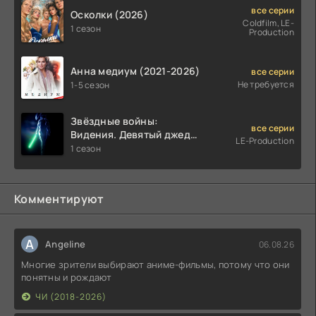
все серии
Осколки (2026)
Coldfilm, LE-
1 сезон
Production
Анна медиум (2021-2026)
все серии
Не требуется
1-5 сезон
Звёздные войны:
все серии
Видения. Девятый джедай
LE-Production
(2026)
1 сезон
Комментируют
A
Angeline
06.08.26
Многие зрители выбирают аниме-фильмы, потому что они
понятны и рождают
ЧИ (2018-2026)