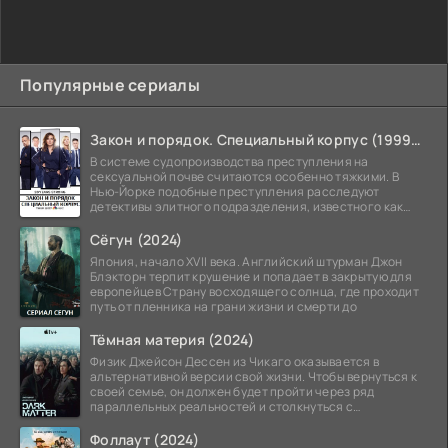
Популярные сериалы
Закон и порядок. Специальный корпус (1999-2026)
В системе судопроизводства преступления на
сексуальной почве считаются особенно тяжкими. В
Нью-Йорке подобные преступления расследуют
детективы элитного подразделения, известного как
Особый отдел.
Сёгун (2024)
Япония, начало XVII века. Английский штурман Джон
Блэкторн терпит крушение и попадает в закрытую для
европейцев Страну восходящего солнца, где проходит
путь от пленника на грани жизни и смерти до
Тёмная материя (2024)
Физик Джейсон Дессен из Чикаго оказывается в
альтернативной версии свой жизни. Чтобы вернуться к
своей семье, он должен будет пройти через ряд
параллельных реальностей и столкнуться с
альтернативной
Фоллаут (2024)