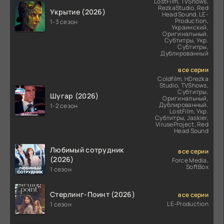
LostFilm, TVShows,
RezkaStudio, Red
Укрытие (2026)
Head Sound, LE-
Production,
1-3 сезон
Украинский,
Оригинальный,
Субтитры, Укр.
Субтитры,
Дублированный
все серии
Coldfilm, HDrezka
Studio, TVShows,
Субтитры,
Шугар (2026)
Оригинальный,
Дублированный,
1-2 сезон
LostFilm, Укр.
Субтитры, Jaskier,
ViruseProject, Red
Head Sound
Любимый сотрудник
все серии
(2026)
Force Media,
SoftBox
1 сезон
Стерлинг-Поинт (2026)
все серии
LE-Production
1 сезон