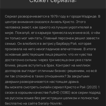
Сериал разворачивается в 1979 году в городе Мадриде. В
центре внимания оказался Анхель Кристо. Этого
человека знают, как одного из лучших укротителей в
мире. Пожалуй, его карьера принесла мужчине всё, о чём
он только мог мечтать. Главный персонаж решил завести
семью. Он влюбился в актрису Барбару Рэй, которая
произвела на него неизгладимое впечатление. В итоге
основные действующие лица решили, что их чувства
достаточно сильны: через три месяца они уже стали
ближе, решив вступить в брак. Контракт на миллион
долларов выглядит отличным бизнес-решением, но всё
ли так спокойно в таких отношениях? За закрытыми
дверьми разворачивается настоящая драма.
Вы можете смотреть онлайн сериал Кристо и Рэй (2023) 1
сезон в хорошем качестве FullHD (1080) все серии подряд
на русском языке без регистрации целиком и полностью
бесплатно на сайте Serialy-Novinki.