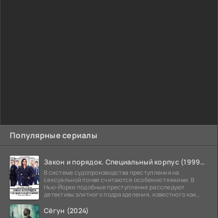
Популярные сериалы
Закон и порядок. Специальный корпус (1999-2026)
В системе судопроизводства преступления на
сексуальной почве считаются особенно тяжкими. В
Нью-Йорке подобные преступления расследуют
детективы элитного подразделения, известного как
Особый отдел.
Сёгун (2024)