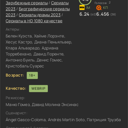
Зарубежные сериалы
/
Сериалы
2
Голосов:
2023
/
Биографические сериалы
6.24
6.456
2023
/
Сериалы драмы 2023
/
(40)
(38)
Сериалы в HD 1080 качестве
Актеры:
Белен Куэста, Хайме Лорэнте,
Хесус Кастро, Диана Пеньяльвер,
Клара Альварадо, Адриана
Торребехано, Давид Лоренте,
Антонио Буиль, Денис Гомес,
Кристобаль Суарес
Возраст:
18+
Качество:
WEBRIP
Режиссер:
Маню Гомез, Давид Молина Энсинас
Сценарист:
Ángel Gasco-Coloma, Andrés Martín Soto, Патриция Труэба