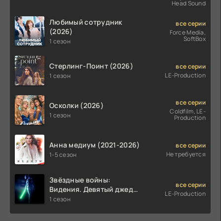
Head Sound
Любимый сотрудник
все серии
(2026)
Force Media,
SoftBox
1 сезон
Стерлинг-Поинт (2026)
все серии
LE-Production
1 сезон
все серии
Осколки (2026)
Coldfilm, LE-
1 сезон
Production
Анна медиум (2021-2026)
все серии
Не требуется
1-5 сезон
Звёздные войны:
все серии
Видения. Девятый джедай
LE-Production
(2026)
1 сезон