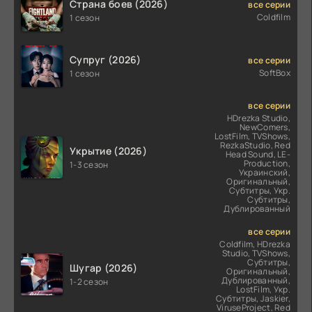
Страна боев (2026)
все серии
Coldfilm
1 сезон
Супруг (2026)
все серии
SoftBox
1 сезон
все серии
HDrezka Studio,
NewComers,
LostFilm, TVShows,
RezkaStudio, Red
Укрытие (2026)
Head Sound, LE-
Production,
1-3 сезон
Украинский,
Оригинальный,
Субтитры, Укр.
Субтитры,
Дублированный
все серии
Coldfilm, HDrezka
Studio, TVShows,
Субтитры,
Шугар (2026)
Оригинальный,
Дублированный,
1-2 сезон
LostFilm, Укр.
Субтитры, Jaskier,
ViruseProject, Red