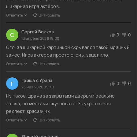
шикарная игра актёров.
Ответить
Цитировать
Сергей Волков
С
0
0
13 апреля 2026 19:00
Ого, за шикарной картинкой скрывался такой мрачный
замес. Игра актеров просто огонь, зацепило.
Ответить
Цитировать
Гриша с Урала
Г
0
0
25 мая 2026 09:40
Ну такое, драма за закрытыми дверьми реально
зашла, но местами скучновато. За укротителя
респект, красавчик.
Ответить
Цитировать
Elena Kuznetsova