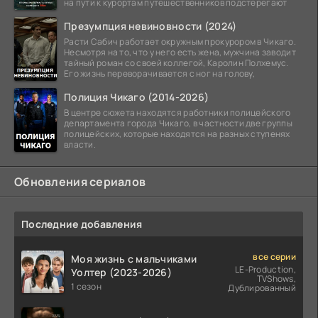
на пути к курортам путешественников подстерегают
Презумпция невиновности (2024)
Расти Сабич работает окружным прокурором в Чикаго.
Несмотря на то, что у него есть жена, мужчина заводит
тайный роман со своей коллегой, Каролин Полхемус.
Его жизнь переворачивается с ног на голову,
Полиция Чикаго (2014-2026)
В центре сюжета находятся работники полицейского
департамента города Чикаго, в частности две группы
полицейских, которые находятся на разных ступенях
власти.
Обновления сериалов
Последние добавления
все серии
Моя жизнь с мальчиками
LE-Production,
Уолтер (2023-2026)
TVShows,
1 сезон
Дублированный