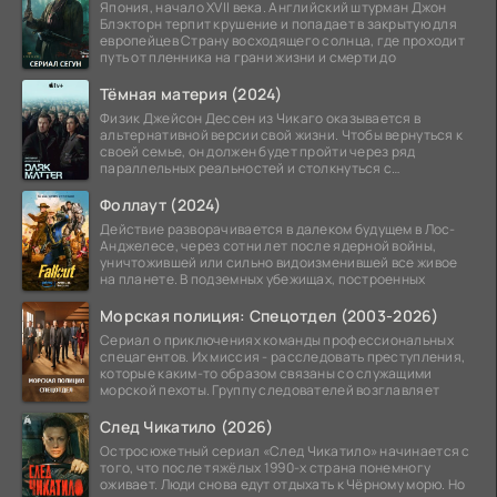
Япония, начало XVII века. Английский штурман Джон
Блэкторн терпит крушение и попадает в закрытую для
европейцев Страну восходящего солнца, где проходит
путь от пленника на грани жизни и смерти до
Тёмная материя (2024)
Физик Джейсон Дессен из Чикаго оказывается в
альтернативной версии свой жизни. Чтобы вернуться к
своей семье, он должен будет пройти через ряд
параллельных реальностей и столкнуться с
альтернативной
Фоллаут (2024)
Действие разворачивается в далеком будущем в Лос-
Анджелесе, через сотни лет после ядерной войны,
уничтожившей или сильно видоизменившей все живое
на планете. В подземных убежищах, построенных
Морская полиция: Спецотдел (2003-2026)
Сериал о приключениях команды профессиональных
спецагентов. Их миссия - расследовать преступления,
которые каким-то образом связаны со служащими
морской пехоты. Группу следователей возглавляет
След Чикатило (2026)
Остросюжетный сериал «След Чикатило» начинается с
того, что после тяжёлых 1990-х страна понемногу
оживает. Люди снова едут отдыхать к Чёрному морю. Но