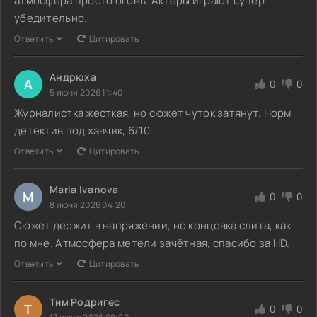
атмосфера просто огонь. Актеры играют супер
убедительно.
Ответить
Цитировать
Андрюха
А
0
0
5 июня 2026 11:40
Журналистка жесткая, но сюжет чуток затянут. Норм
детектив под хавчик, 6/10.
Ответить
Цитировать
Maria Ivanova
M
0
0
8 июня 2026 04:20
Сюжет держит в напряжении, но концовка слита, как
по мне. Атмосфера метели зачётная, спасибо за HD.
Ответить
Цитировать
Тим Родригес
Т
0
0