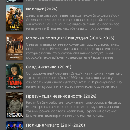
альтернативной
Фоллаут (2024)
Действие разворачивается в далеком будущем в Лос-
Анджелесе, через сотни лет после ядерной войны,
уничтожившей или сильно видоизменившей все живое
на планете. В подземных убежищах, построенных
Морская полиция: Спецотдел (2003-2026)
Сериал о приключениях команды профессиональных
спецагентов. Их миссия - расследовать преступления,
которые каким-то образом связаны со служащими
морской пехоты. Группу следователей возглавляет
След Чикатило (2026)
Остросюжетный сериал «След Чикатило» начинается с
того, что после тяжёлых 1990-х страна понемногу
оживает. Люди снова едут отдыхать к Чёрному морю. Но
на пути к курортам путешественников подстерегают
Презумпция невиновности (2024)
Расти Сабич работает окружным прокурором в Чикаго.
Несмотря на то, что у него есть жена, мужчина заводит
тайный роман со своей коллегой, Каролин Полхемус.
Его жизнь переворачивается с ног на голову,
Полиция Чикаго (2014-2026)