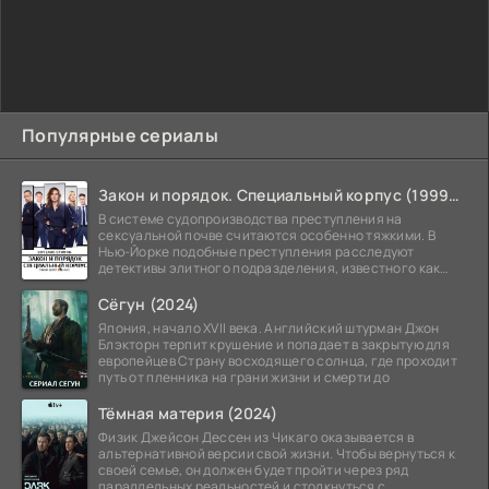
Популярные сериалы
Закон и порядок. Специальный корпус (1999-2026)
В системе судопроизводства преступления на
сексуальной почве считаются особенно тяжкими. В
Нью-Йорке подобные преступления расследуют
детективы элитного подразделения, известного как
Особый отдел.
Сёгун (2024)
Япония, начало XVII века. Английский штурман Джон
Блэкторн терпит крушение и попадает в закрытую для
европейцев Страну восходящего солнца, где проходит
путь от пленника на грани жизни и смерти до
Тёмная материя (2024)
Физик Джейсон Дессен из Чикаго оказывается в
альтернативной версии свой жизни. Чтобы вернуться к
своей семье, он должен будет пройти через ряд
параллельных реальностей и столкнуться с