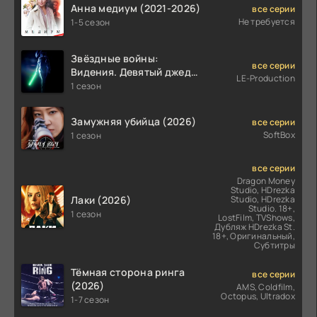
Анна медиум (2021-2026)
все серии
Не требуется
1-5 сезон
Звёздные войны:
все серии
Видения. Девятый джедай
LE-Production
(2026)
1 сезон
Замужняя убийца (2026)
все серии
SoftBox
1 сезон
все серии
Dragon Money
Studio, HDrezka
Лаки (2026)
Studio, HDrezka
Studio. 18+,
1 сезон
LostFilm, TVShows,
Дубляж HDrezka St.
18+, Оригинальный,
Субтитры
Тёмная сторона ринга
все серии
(2026)
AMS, Coldfilm,
Octopus, Ultradox
1-7 сезон