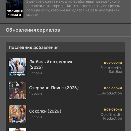
В центре сюжета находятся работники полицейского
департамента города Чикаго, в частности две группы
полицейских, которые находятся на разных ступенях
власти.
Обновления сериалов
Последние добавления
Любимый сотрудник
все серии
(2026)
Force Media,
SoftBox
1 сезон
Стерлинг-Поинт (2026)
все серии
LE-Production
1 сезон
все серии
Осколки (2026)
Coldfilm, LE-
1 сезон
Production