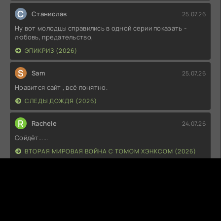
С
Станислав
25.07.26
Ну вот молодцы справились в одной серии показать -
любовь, предательство,
ЭПИКРИЗ (2026)
S
Sam
25.07.26
Нравится сайт , всё понятно.
СЛЕДЫ ДОЖДЯ (2026)
R
Rachele
24.07.26
Сойдёт......
ВТОРАЯ МИРОВАЯ ВОЙНА С ТОМОМ ХЭНКСОМ (2026)