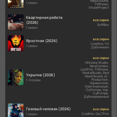
Head Sound,
1 сезон
TVShows,
ViruseProject
Квартирная работа
все серии
(2026)
SoftBox
1 сезон
все серии
Яростная (2026)
Coldfilm, ТО
1 сезон
Дубляжная
все серии
HDrezka Studio,
NewComers,
LostFilm, TVShows,
RezkaStudio, Red
Укрытие (2026)
Head Sound, LE-
Production,
1-3 сезон
Украинский,
Оригинальный,
Субтитры, Укр.
Субтитры,
Дублированный
Газовый человек (2026)
все серии
Coldfilm, GoLTFilm
1 сезон