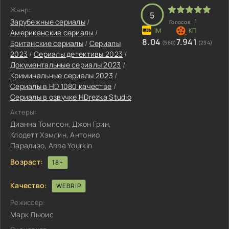
Жанр:
5
Зарубежные сериалы
/
1
Голосов:
Американские сериалы
/
8.04
7.941
Британские сериалы
/
Сериалы
(560)
(234)
2023
/
Сериалы детективы 2023
/
Документальные сериалы 2023
/
Криминальные сериалы 2023
/
Сериалы в HD 1080 качестве
/
Сериалы в озвучке HDrezka Studio
Актеры:
Дианна Томпсон, Джон Грин,
Клодетт Хэмлин, Антонио
Парадизо, Anna Yourkin
Возраст:
18+
Качество:
WEBRIP
Режиссер:
Марк Льюис