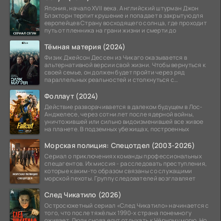
Япония, начало XVII века. Английский штурман Джон
Блэкторн терпит крушение и попадает в закрытую для
европейцев Страну восходящего солнца, где проходит
путь от пленника на грани жизни и смерти до
Тёмная материя (2024)
Физик Джейсон Дессен из Чикаго оказывается в
альтернативной версии свой жизни. Чтобы вернуться к
своей семье, он должен будет пройти через ряд
параллельных реальностей и столкнуться с
альтернативной
Фоллаут (2024)
Действие разворачивается в далеком будущем в Лос-
Анджелесе, через сотни лет после ядерной войны,
уничтожившей или сильно видоизменившей все живое
на планете. В подземных убежищах, построенных
Морская полиция: Спецотдел (2003-2026)
Сериал о приключениях команды профессиональных
спецагентов. Их миссия - расследовать преступления,
которые каким-то образом связаны со служащими
морской пехоты. Группу следователей возглавляет
След Чикатило (2026)
Остросюжетный сериал «След Чикатило» начинается с
того, что после тяжёлых 1990-х страна понемногу
оживает. Люди снова едут отдыхать к Чёрному морю. Но