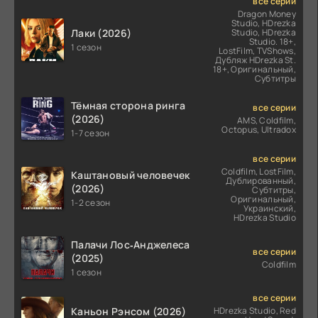
все серии
Dragon Money
Studio, HDrezka
Лаки (2026)
Studio, HDrezka
Studio. 18+,
1 сезон
LostFilm, TVShows,
Дубляж HDrezka St.
18+, Оригинальный,
Субтитры
Тёмная сторона ринга
все серии
(2026)
AMS, Coldfilm,
Octopus, Ultradox
1-7 сезон
все серии
Coldfilm, LostFilm,
Каштановый человечек
Дублированный,
(2026)
Субтитры,
Оригинальный,
1-2 сезон
Украинский,
HDrezka Studio
Палачи Лос‑Анджелеса
все серии
(2025)
Coldfilm
1 сезон
все серии
Каньон Рэнсом (2026)
HDrezka Studio, Red