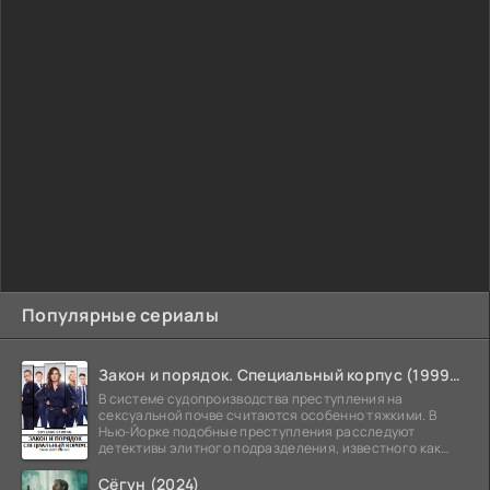
Популярные сериалы
Закон и порядок. Специальный корпус (1999-2026)
В системе судопроизводства преступления на
сексуальной почве считаются особенно тяжкими. В
Нью-Йорке подобные преступления расследуют
детективы элитного подразделения, известного как
Особый отдел.
Сёгун (2024)