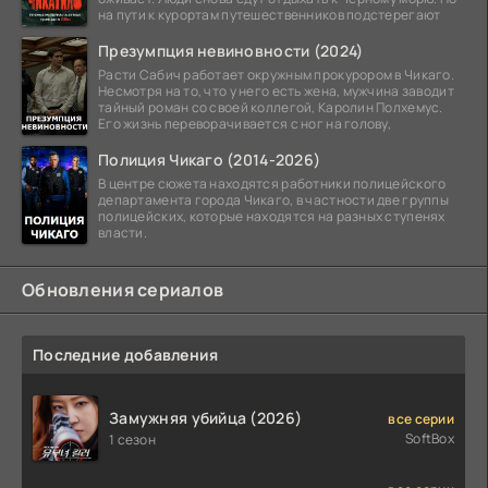
на пути к курортам путешественников подстерегают
Презумпция невиновности (2024)
Расти Сабич работает окружным прокурором в Чикаго.
Несмотря на то, что у него есть жена, мужчина заводит
тайный роман со своей коллегой, Каролин Полхемус.
Его жизнь переворачивается с ног на голову,
Полиция Чикаго (2014-2026)
В центре сюжета находятся работники полицейского
департамента города Чикаго, в частности две группы
полицейских, которые находятся на разных ступенях
власти.
Обновления сериалов
Последние добавления
Замужняя убийца (2026)
все серии
SoftBox
1 сезон