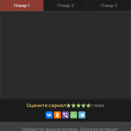
Плеер 1
Плеер 2
Плеер 3
Оцените сериал
1
голос
100
1
2
3
4
5
Сериал Не троньте котиков: Охота на интернет-