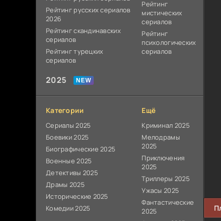
Рейтинг
Рейтинг русских сериалов
мистических
2026
сериалов
Рейтинг скандинавских
Рейтинг
сериалов
психологических
Рейтинг турецких
сериалов
сериалов
2025
Категории
Ещё
Сериалы 2025
Криминал 2025
Боевики 2025
Мелодрамы
2025
Биографические 2025
Приключения
Военные 2025
2025
Детективы 2025
Триллеры 2025
Драмы 2025
Ужасы 2025
Исторические 2025
Фантастические
П
Комедии 2025
2025