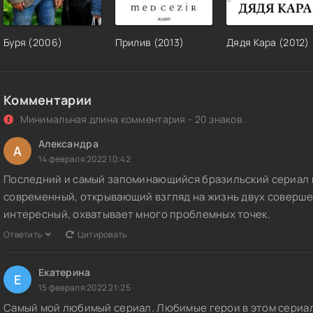
Буря (2006)
Прилив (2013)
Дядя Кара (2012)
Комментарии
Минимальная длина комментария - 20 знаков.
Александра
А
14 февраля 2022 10:42
Последний и самый запоминающийся бразильский сериал
современный, открывающий взгляд на жизнь двух соверш
интересный, охватывает много проблемных точек.
Ответить
Цитировать
Екатерина
Е
15 февраля 2022 21:25
Самый мой любимый сериал. Любимые герои в этом сериал