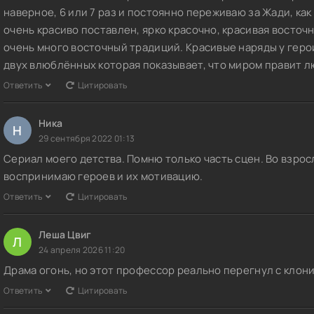
наверное, 6 или 7 раз и постоянно переживаю за Жади, как
очень красиво поставлен, ярко красочно, красивая восточн
очень много восточный традиций. Красивые наряды у геро
двух влюблённых которая показывает, что миром правит лю
Ответить
Цитировать
Ника
Н
29 сентября 2022 01:13
Сериал моего детства. Помню только часть сцен. Во взро
воспринимаю героев и их мотивацию.
Ответить
Цитировать
Леша Цвиг
Л
24 апреля 2026 11:20
Драма огонь, но этот профессор реально перегнул с клони
Ответить
Цитировать