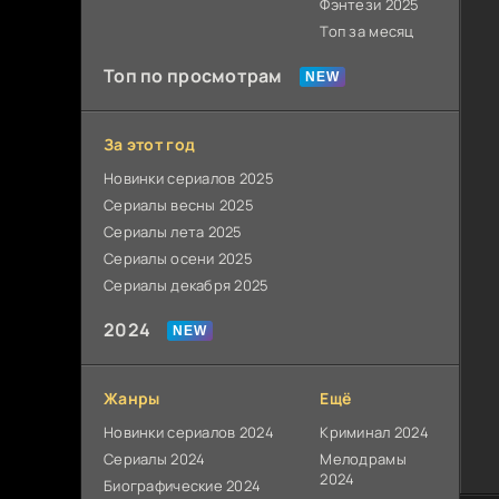
Фэнтези 2025
Топ за месяц
Топ по просмотрам
За этот год
Новинки сериалов 2025
Сериалы весны 2025
Сериалы лета 2025
Сериалы осени 2025
Сериалы декабря 2025
2024
Жанры
Ещё
Новинки сериалов 2024
Криминал 2024
Сериалы 2024
Мелодрамы
2024
Биографические 2024