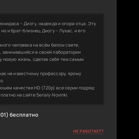
онидаса – Диогу, надежда и опора отца. Эту
но и брат-близнец Диогу – Лукас, и его
ного человека на всём белом свете,
н, занимавшийся в своей лаборатории
у новую жизнь, сделав себя тем самым
 как не известному профессору, ярому
о.
рошем качестве HD (720p) все серии подряд
латно на сайте Serialy-Novinki.
01) бесплатно
НЕ РАБОТАЕТ?