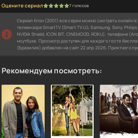
Оцените сериал
7
голосов
1
2
3
4
5
Сериал Клон (2001) все серии можно смотреть онлайн в
телевизоре SmartTV (Smart TV LG, Samsung, Sony, Philips и
NVIDIA Shield, ICON BIT, CINEMOOD, ROKU), телефоне (An
ноутбуке. Просмотр доступен для каждого гостя беспла
(Бразилия) добавлен на сайт 22 апр 2026. Приятного п
Рекомендуем посмотреть: