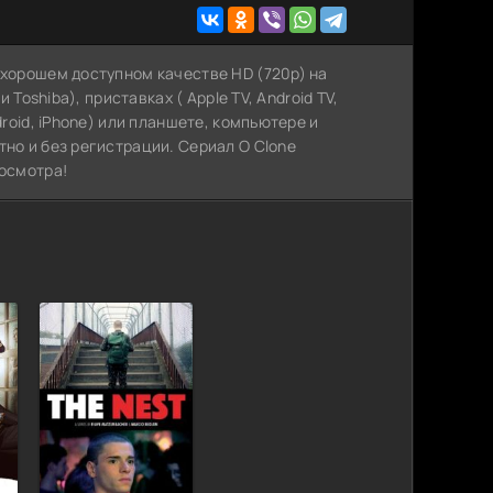
 хорошем доступном качестве HD (720p) на
 Toshiba), приставках ( Apple TV, Android TV,
droid, iPhone) или планшете, компьютере и
тно и без регистрации. Сериал O Clone
росмотра!