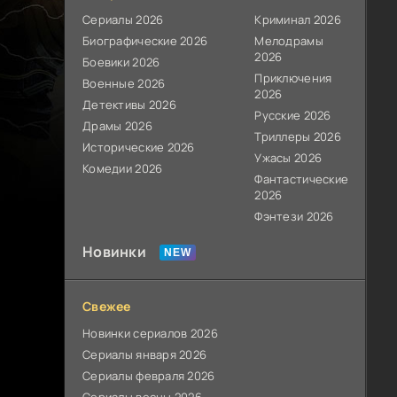
Сериалы 2026
Криминал 2026
Биографические 2026
Мелодрамы
2026
Боевики 2026
Приключения
Военные 2026
2026
Детективы 2026
Русские 2026
Драмы 2026
Триллеры 2026
Исторические 2026
Ужасы 2026
Комедии 2026
Фантастические
2026
Фэнтези 2026
Новинки
Свежее
Новинки сериалов 2026
Сериалы января 2026
Сериалы февраля 2026