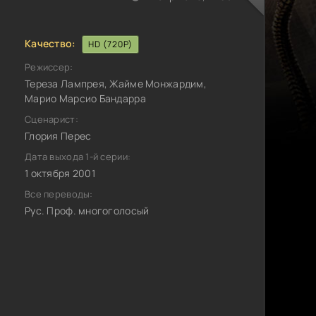
Качество:
HD (720P)
Режиссер:
Тереза Лампрея, Жайме Монжардим,
Марио Марсио Бандарра
Сценарист:
Глория Перес
Дата выхода 1-й серии:
1 октября 2001
Все переводы:
Рус. Проф. многоголосый