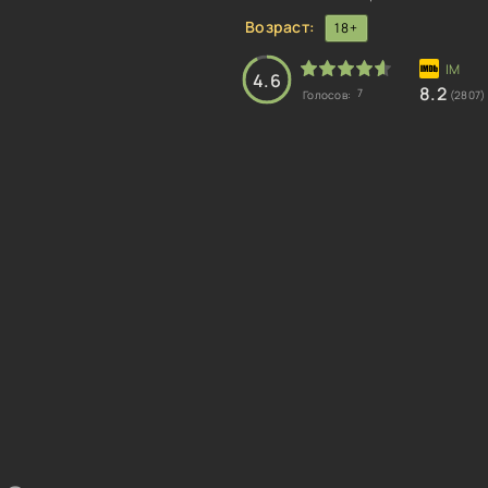
Возраст:
18+
4.6
8.2
7
Голосов:
(2807)