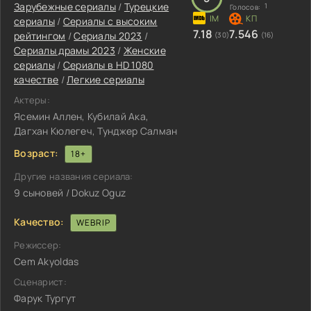
Зарубежные сериалы
/
Турецкие
1
Голосов:
сериалы
/
Сериалы с высоким
7.18
7.546
рейтингом
/
Сериалы 2023
/
(30)
(16)
Сериалы драмы 2023
/
Женские
сериалы
/
Сериалы в HD 1080
качестве
/
Легкие сериалы
Актеры:
Ясемин Аллен, Кубилай Ака,
Дагхан Кюлегеч, Тунджер Салман
Возраст:
18+
Другие названия сериала:
9 сыновей / Dokuz Oguz
Качество:
WEBRIP
Режиссер:
Cem Akyoldas
Сценарист:
Фарук Тургут