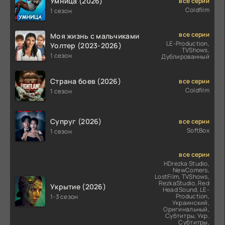
Умница (2026)
все серии
Coldfilm
1 сезон
все серии
Моя жизнь с мальчиками
LE-Production,
Уолтер (2023-2026)
TVShows,
1 сезон
Дублированный
Страна боев (2026)
все серии
Coldfilm
1 сезон
Супруг (2026)
все серии
SoftBox
1 сезон
все серии
HDrezka Studio,
NewComers,
LostFilm, TVShows,
RezkaStudio, Red
Укрытие (2026)
Head Sound, LE-
Production,
1-3 сезон
Украинский,
Оригинальный,
Субтитры, Укр.
Субтитры,