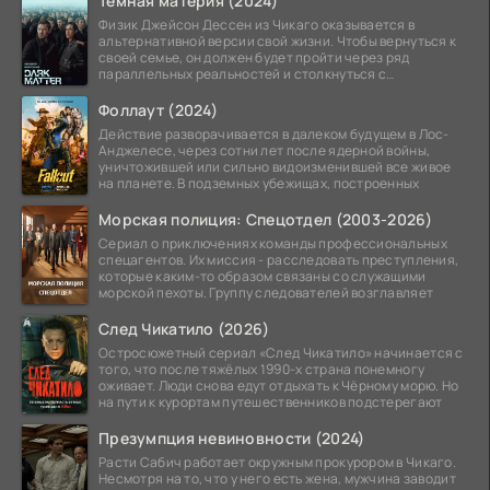
Тёмная материя (2024)
Физик Джейсон Дессен из Чикаго оказывается в
альтернативной версии свой жизни. Чтобы вернуться к
своей семье, он должен будет пройти через ряд
параллельных реальностей и столкнуться с
альтернативной
Фоллаут (2024)
Действие разворачивается в далеком будущем в Лос-
Анджелесе, через сотни лет после ядерной войны,
уничтожившей или сильно видоизменившей все живое
на планете. В подземных убежищах, построенных
Морская полиция: Спецотдел (2003-2026)
Сериал о приключениях команды профессиональных
спецагентов. Их миссия - расследовать преступления,
которые каким-то образом связаны со служащими
морской пехоты. Группу следователей возглавляет
След Чикатило (2026)
Остросюжетный сериал «След Чикатило» начинается с
того, что после тяжёлых 1990-х страна понемногу
оживает. Люди снова едут отдыхать к Чёрному морю. Но
на пути к курортам путешественников подстерегают
Презумпция невиновности (2024)
Расти Сабич работает окружным прокурором в Чикаго.
Несмотря на то, что у него есть жена, мужчина заводит