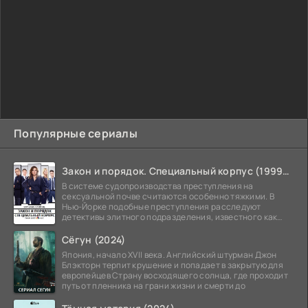
Популярные сериалы
Закон и порядок. Специальный корпус (1999-2026)
В системе судопроизводства преступления на
сексуальной почве считаются особенно тяжкими. В
Нью-Йорке подобные преступления расследуют
детективы элитного подразделения, известного как
Особый отдел.
Сёгун (2024)
Япония, начало XVII века. Английский штурман Джон
Блэкторн терпит крушение и попадает в закрытую для
европейцев Страну восходящего солнца, где проходит
путь от пленника на грани жизни и смерти до