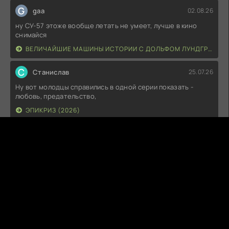
G
gaa
02.08.26
ну СУ-57 этоже вообще летать не умеет, лучше в кино
снимайся
ВЕЛИЧАЙШИЕ МАШИНЫ ИСТОРИИ С ДОЛЬФОМ ЛУНДГРЕНОМ (2026)
С
Станислав
25.07.26
Ну вот молодцы справились в одной серии показать -
любовь, предательство,
ЭПИКРИЗ (2026)