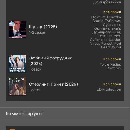
Дублированный
все серии
Coldfilm, HDrezka
Studio, TVShows,
Субтитры,
Шугар (2026)
Оригинальный,
Дублированный,
1-2 сезон
LostFilm, Укр.
Субтитры, Jaskier,
ViruseProject, Red
Head Sound
Любимый сотрудник
все серии
(2026)
Force Media,
SoftBox
1 сезон
Стерлинг-Поинт (2026)
все серии
LE-Production
1 сезон
Комментируют