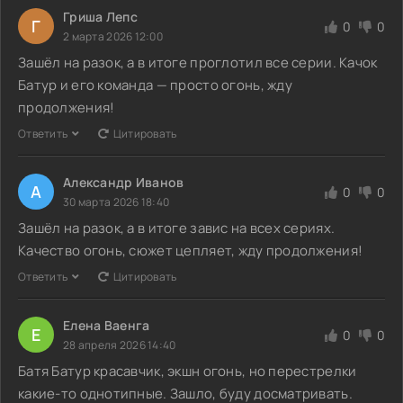
Гриша Лепс
Г
0
0
2 марта 2026 12:00
Зашёл на разок, а в итоге проглотил все серии. Качок
Батур и его команда — просто огонь, жду
продолжения!
Ответить
Цитировать
Александр Иванов
А
0
0
30 марта 2026 18:40
Зашёл на разок, а в итоге завис на всех сериях.
Качество огонь, сюжет цепляет, жду продолжения!
Ответить
Цитировать
Елена Ваенга
Е
0
0
28 апреля 2026 14:40
Батя Батур красавчик, экшн огонь, но перестрелки
какие-то однотипные. Зашло, буду досматривать.