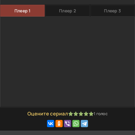
Плеер 1
Плеер 2
Плеер 3
Оцените сериал
1
голос
100
1
2
3
4
5