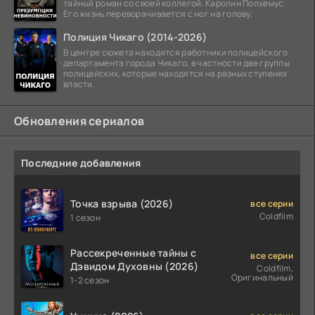
тайный роман со своей коллегой, Каролин Полхемус.
Его жизнь переворачивается с ног на голову,
Полиция Чикаго (2014-2026)
В центре сюжета находятся работники полицейского
департамента города Чикаго, в частности две группы
полицейских, которые находятся на разных ступенях
власти.
Обновления сериалов
Последние добавления
Точка взрыва (2026)
все серии
Coldfilm
1 сезон
Рассекреченные тайны с
все серии
Дэвидом Духовны (2026)
Coldfilm,
Оригинальный
1-2 сезон