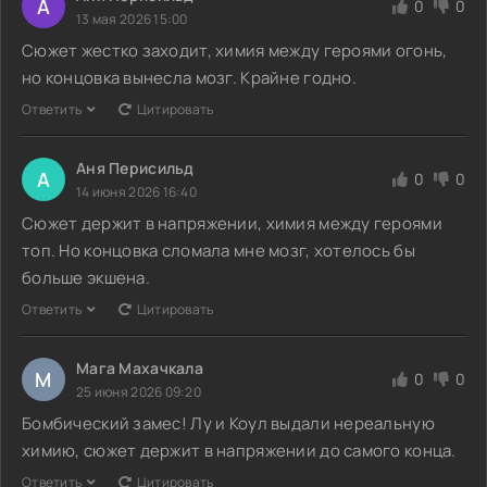
А
0
0
13 мая 2026 15:00
Сюжет жестко заходит, химия между героями огонь,
но концовка вынесла мозг. Крайне годно.
Ответить
Цитировать
Аня Перисильд
А
0
0
14 июня 2026 16:40
Сюжет держит в напряжении, химия между героями
топ. Но концовка сломала мне мозг, хотелось бы
больше экшена.
Ответить
Цитировать
Мага Махачкала
М
0
0
25 июня 2026 09:20
Бомбический замес! Лу и Коул выдали нереальную
химию, сюжет держит в напряжении до самого конца.
Ответить
Цитировать