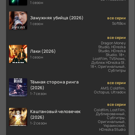
(2026)
1 сезон
Замужняя убийца (2026)
все серии
SoftBox
1 сезон
все серии
Dragon Money
Studio, HDrezka
Лаки (2026)
Studio, HDrezka
Studio. 18+,
1 сезон
LostFilm, TVShows,
Дубляж HDrezka St.
18+, Оригинальный,
Субтитры
Тёмная сторона ринга
все серии
(2026)
AMS, Coldfilm,
Octopus, Ultradox
1-7 сезон
все серии
Coldfilm, LostFilm,
Каштановый человечек
Дублированный,
(2026)
Субтитры,
Оригинальный,
1-2 сезон
Украинский,
HDrezka Studio