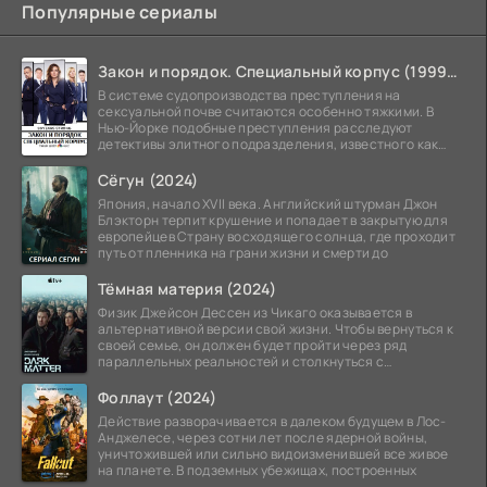
Популярные сериалы
Закон и порядок. Специальный корпус (1999-2026)
В системе судопроизводства преступления на
сексуальной почве считаются особенно тяжкими. В
Нью-Йорке подобные преступления расследуют
детективы элитного подразделения, известного как
Особый отдел.
Сёгун (2024)
Япония, начало XVII века. Английский штурман Джон
Блэкторн терпит крушение и попадает в закрытую для
европейцев Страну восходящего солнца, где проходит
путь от пленника на грани жизни и смерти до
Тёмная материя (2024)
Физик Джейсон Дессен из Чикаго оказывается в
альтернативной версии свой жизни. Чтобы вернуться к
своей семье, он должен будет пройти через ряд
параллельных реальностей и столкнуться с
альтернативной
Фоллаут (2024)
Действие разворачивается в далеком будущем в Лос-
Анджелесе, через сотни лет после ядерной войны,
уничтожившей или сильно видоизменившей все живое
на планете. В подземных убежищах, построенных