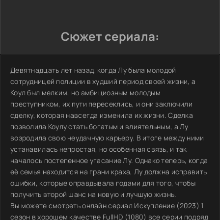
Сюжет сериала:
Девятнадцать лет назад, когда Лу была молодой
сотрудницей полиции в худший период своей жизни, а
Коул был мелким, но амбициозным молодым
преступником, их пути пересеклись, и они заключили
сделку, которая навсегда изменила их жизни. Сделка
позволила Коулу стать богатым и влиятельным, а Лу
возродила свою неудачную карьеру. В итоге между ними
устанавилась непростая, но особенная связь, и так
началось постепенное угасание Лу. Однако теперь, когда
её семья находится на грани краха, Лу должна исправить
ошибки, которые оправдывала годами для того, чтобы
получить второй шанс на новую и лучшую жизнь.
Вы можете смотреть онлайн сериал Искупление (2023) 1
сезон в хорошем качестве FullHD (1080) все серии подряд