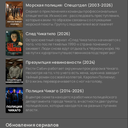
Морская полиция: Спецотдел (2003-2026)
Сериал о приключениях команды профессиональных
спецагентов. Их миссия - расследовать преступления,
которые каким-то образом связаны со служащими
морской пехоты. Группу следователей возглавляет
След Чикатило (2026)
Остросюжетный сериал «След Чикатило» начинается с
того, что после тяжёлых 1990-х страна понемногу
оживает. Люди снова едут отдыхать к Чёрному морю. Но
на пути к курортам путешественников подстерегают
Презумпция невиновности (2024)
Расти Сабич работает окружным прокурором в Чикаго.
Несмотря на то, что у него есть жена, мужчина заводит
тайный роман со своей коллегой, Каролин Полхемус.
Его жизнь переворачивается с ног на голову,
Полиция Чикаго (2014-2026)
В центре сюжета находятся работники полицейского
департамента города Чикаго, в частности две группы
полицейских, которые находятся на разных ступенях
власти.
Обновления сериалов