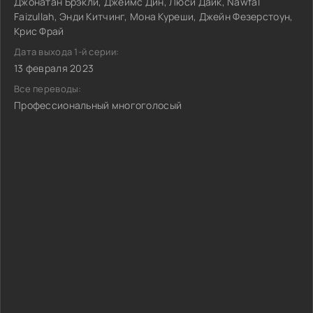
Джонатан Брэкли, Джеймс Дин, Люси Дайк, Nawfal
Faizullah, Энди Китчинг, Мона Куреши, Джейн Фезерстоун,
Крис Фрай
Дата выхода 1-й серии:
13 февраля 2023
Все переводы:
Профессиональный многоголосый