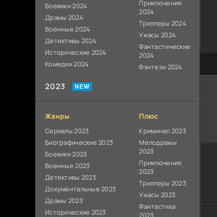
Приключения
Боевики 2024
2024
Драмы 2024
Триллеры 2024
Военные 2024
Ужасы 2024
Детективы 2024
Фантастические
Исторические 2024
2024
80
Комедии 2024
Фэнтези 2024
2023
Жанры
Плюс
Сериалы 2023
Криминал 2023
Биографические 2023
Мелодрамы
2023
Боевики 2023
Приключения
Военные 2023
2023
Детективы 2023
Триллеры 2023
Документальные 2023
Ужасы 2023
Драмы 2023
Фантастика
Исторические 2023
2023