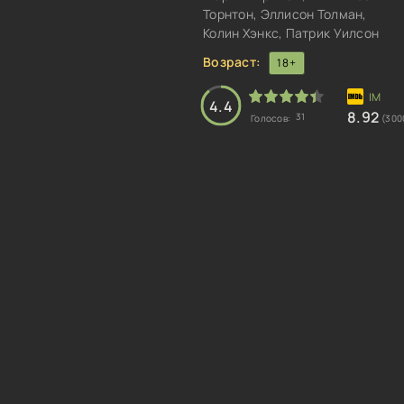
Торнтон, Эллисон Толман,
Колин Хэнкс, Патрик Уилсон
Возраст:
18+
4.4
8.92
31
Голосов:
(300