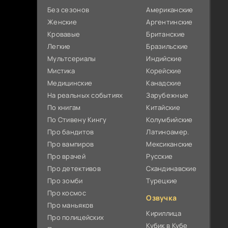
Без сезонов
Американские
Женские
Аргентинские
Кровавые
Британские
Легкие
Бразильские
Мультсериалы
Индийские
Мистика
Корейские
Медицинские
Канадские
На реальных событиях
Зарубежные
По книгам
Китайские
По Стивену Кингу
Колумбийские
Про бандитов
Латиноамер.
Про вампиров
Мексиканские
Про врачей
Русские
Про детективов
Скандинавские
Про зомби
Турецкие
Про космос
Озвучка
Про маньяков
Кириллица
Про полицейских
Кубик в Кубе