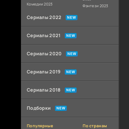
Комедии 2023
Фэнтези 2023
Сериалы 2022
Сериалы 2021
Сериалы 2020
Сериалы 2019
Сериалы 2018
Подборки
Популярные
По странам