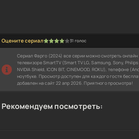
Оцените сериал
31
голос
1
2
3
4
5
Сериал Фарго (2024) все серии можно смотреть онлайн
телевизоре SmartTV (Smart TV LG, Samsung, Sony, Philips и
NVIDIA Shield, ICON BIT, CINEMOOD, ROKU), телефоне (An
ноутбуке. Просмотр доступен для каждого гостя беспла
добавлен на сайт 22 апр 2026. Приятного просмотра!
Рекомендуем посмотреть: