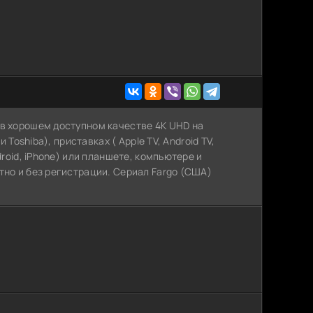
 в хорошем доступном качестве 4K UHD на
 Toshiba), приставках ( Apple TV, Android TV,
droid, iPhone) или планшете, компьютере и
тно и без регистрации. Сериал Fargo (США)