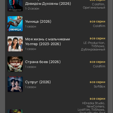
Дэвидом Духовны (2026)
Coldfilm,
Оригинальный
1-2 сезон
Умница (2026)
все серии
Coldfilm
1 сезон
все серии
Моя жизнь с мальчиками
LE-Production,
Уолтер (2023-2026)
TVShows,
1 сезон
Дублированный
Страна боев (2026)
все серии
Coldfilm
1 сезон
Супруг (2026)
все серии
SoftBox
1 сезон
все серии
HDrezka Studio,
NewComers,
LostFilm, TVShows,
RezkaStudio, Red