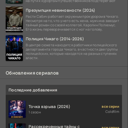
на пути к курортам путешественников подстерегают
Презумпция невиновности (2024)
Расти Сабич работает окружным прокурором в Чикаго.
Несмотря на то, что у него есть жена, мужчина заводит
тайный роман со своей коллегой, Каролин Полхемус.
Его жизнь переворачивается с ног на голову,
Полиция Чикаго (2014-2026)
В центре сюжета находятся работники полицейского
департамента города Чикаго, в частности две группы
полицейских, которые находятся на разных ступенях
власти.
Обновления сериалов
Последние добавления
Точка взрыва (2026)
все серии
Coldfilm
1 сезон
Рассекреченные тайны с
все серии