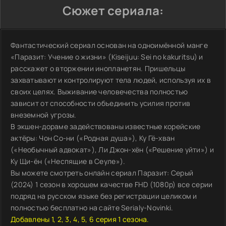
Сюжет сериала:
Фантастический сериал основан на одноимённой манге
«Паразит: Учение о жизни» (Kiseijuu: Sei no kakuritsu) и
расскажет о вторжении инопланетян. Пришельцы
захватывают и контролируют тела людей, используя их в
своих целях. Выживание человечества полностью
зависит от способности объединить усилия против
внеземной угрозы.
В экшен-дораме задействованы известные корейские
актёры: Чон Со-ни («Родная душа»), Ку Гё-хван
(«Необычный адвокат»), Ли Джон-хён («Решение уйти») и
Ку Щи-ён («Неспящие в Сеуле»).
Вы можете смотреть онлайн сериал Паразит: Серый
(2024) 1 сезон в хорошем качестве FHD (1080p) все серии
подряд на русском языке без регистрации целиком и
полностью бесплатно на сайте Serialy-Novinki.
Добавлены 1, 2, 3, 4, 5, 6 серия 1 сезона.