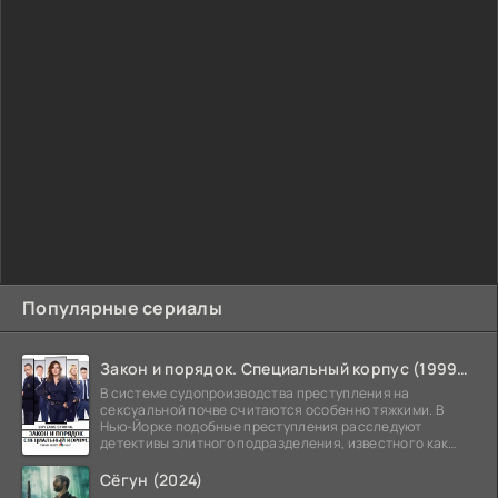
Популярные сериалы
Закон и порядок. Специальный корпус (1999-2026)
В системе судопроизводства преступления на
сексуальной почве считаются особенно тяжкими. В
Нью-Йорке подобные преступления расследуют
детективы элитного подразделения, известного как
Особый отдел.
Сёгун (2024)