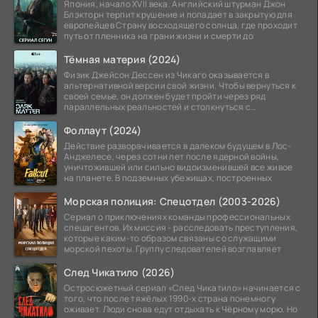
Япония, начало XVII века. Английский штурман Джон
Блэкторн терпит крушение и попадает в закрытую для
европейцев Страну восходящего солнца, где проходит
путь от пленника на грани жизни и смерти до
Тёмная материя (2024)
Физик Джейсон Дессен из Чикаго оказывается в
альтернативной версии свой жизни. Чтобы вернуться к
своей семье, он должен будет пройти через ряд
параллельных реальностей и столкнуться с
альтернативной
Фоллаут (2024)
Действие разворачивается в далеком будущем в Лос-
Анджелесе, через сотни лет после ядерной войны,
уничтожившей или сильно видоизменившей все живое
на планете. В подземных убежищах, построенных
Морская полиция: Спецотдел (2003-2026)
Сериал о приключениях команды профессиональных
спецагентов. Их миссия - расследовать преступления,
которые каким-то образом связаны со служащими
морской пехоты. Группу следователей возглавляет
След Чикатило (2026)
Остросюжетный сериал «След Чикатило» начинается с
того, что после тяжёлых 1990-х страна понемногу
оживает. Люди снова едут отдыхать к Чёрному морю. Но