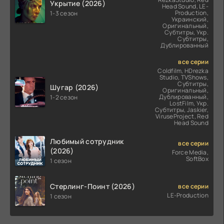
Укрытие (2026)
Head Sound, LE-
Production,
1-3 сезон
Украинский,
Оригинальный,
Субтитры, Укр.
Субтитры,
Дублированный
все серии
Coldfilm, HDrezka
Studio, TVShows,
Субтитры,
Шугар (2026)
Оригинальный,
Дублированный,
1-2 сезон
LostFilm, Укр.
Субтитры, Jaskier,
ViruseProject, Red
Head Sound
Любимый сотрудник
все серии
(2026)
Force Media,
SoftBox
1 сезон
Стерлинг-Поинт (2026)
все серии
LE-Production
1 сезон