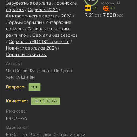
Зарубежные сериалы
/
Корейские
23
Голосов:
сериалы
/
Сериалы 2024
/
7.21
7.590
Фантастические сериалы 2024
/
(785)
(40)
Дорамы сериалы
/
Интересные
сериалы
/
Сериалы с высоким
рейтингом
/
Сериалы без сезонов
/
Сериалы в HD 1080 качестве
/
Новинки сериалов 2024
/
Сериалы по книгам
Актеры:
Чон Со-ни, Ку Гё-хван, Ли Джон-
хён, Ку Щи-ён
Возраст:
18+
Качество:
FHD (1080P)
Режиссер:
Ён Сан-хо
Сценарист:
Ён Сан-хо, Рю Ён-джэ, Хитоси Ивааки