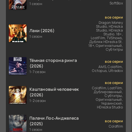
SoftBox
1 сезон
все серии
Dragon Money
Studio, HDrezka
Лаки (2026)
Studio, HDrezka
Studio. 18+,
1 сезон
LostFilm, TVShows,
Дубляж HDrezka St.
18+, Оригинальный,
Субтитры
Тёмная сторона ринга
все серии
(2026)
AMS, Coldfilm,
Octopus, Ultradox
1-7 сезон
все серии
Coldfilm, LostFilm,
Каштановый человечек
Дублированный,
(2026)
Субтитры,
Оригинальный,
1-2 сезон
Украинский,
HDrezka Studio
Палачи Лос‑Анджелеса
все серии
(2025)
Coldfilm
1 сезон