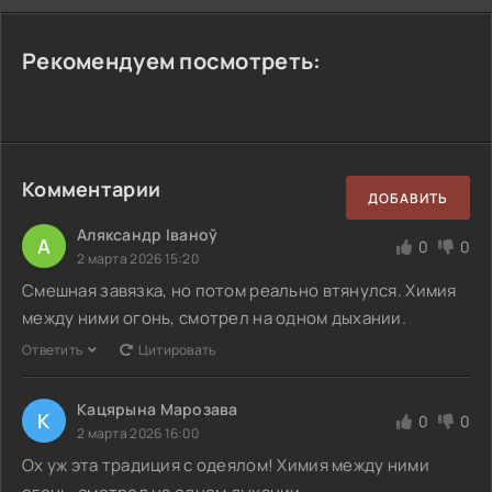
Рекомендуем посмотреть:
Комментарии
ДОБАВИТЬ
Аляксандр Іваноў
А
0
0
2 марта 2026 15:20
Смешная завязка, но потом реально втянулся. Химия
между ними огонь, смотрел на одном дыхании.
Ответить
Цитировать
Кацярына Марозава
К
0
0
2 марта 2026 16:00
Ох уж эта традиция с одеялом! Химия между ними