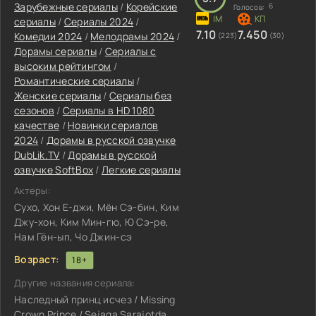
Зарубежные сериалы
/
Корейские
6
Голосов:
сериалы
/
Сериалы 2024
/
7.10
7.450
Комедии 2024
/
Мелодрамы 2024
/
(223)
(30)
Дорамы сериалы
/
Сериалы с
высоким рейтингом
/
Романтические сериалы
/
Женские сериалы
/
Сериалы без
сезонов
/
Сериалы в HD 1080
качестве
/
Новинки сериалов
2024
/
Дорамы в русской озвучке
DubLik.TV
/
Дорамы в русской
озвучке SoftBox
/
Легкие сериалы
Актеры:
Сухо, Хон Е-джи, Мён Сэ-бин, Ким
Джу-хон, Ким Мин-гю, Ю Сэ-ре,
Нам Гён-ып, Чо Джин-сэ
Возраст:
18+
Другие названия сериала:
Наследный принц исчез / Missing
Crown Prince / Sejaga Sarajotda