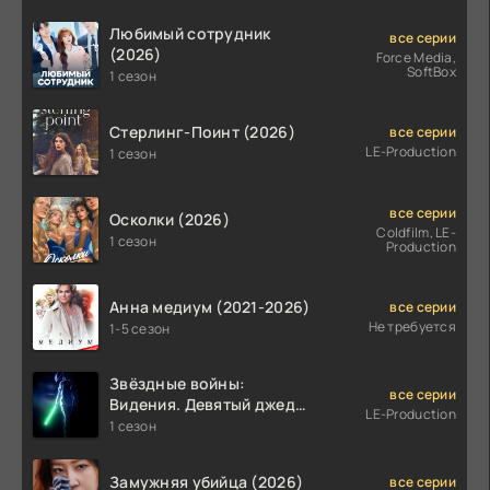
Любимый сотрудник
все серии
(2026)
Force Media,
SoftBox
1 сезон
Стерлинг-Поинт (2026)
все серии
LE-Production
1 сезон
все серии
Осколки (2026)
Coldfilm, LE-
1 сезон
Production
Анна медиум (2021-2026)
все серии
Не требуется
1-5 сезон
Звёздные войны:
все серии
Видения. Девятый джедай
LE-Production
(2026)
1 сезон
Замужняя убийца (2026)
все серии