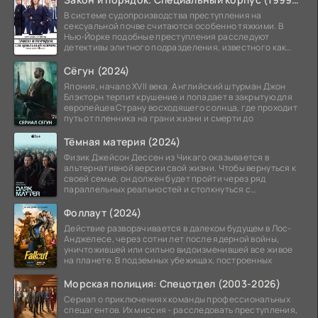
В системе судопроизводства преступления на
сексуальной почве считаются особенно тяжкими. В
Нью-Йорке подобные преступления расследуют
детективы элитного подразделения, известного как
Особый отдел.
Сёгун (2024)
Япония, начало XVII века. Английский штурман Джон
Блэкторн терпит крушение и попадает в закрытую для
европейцев Страну восходящего солнца, где проходит
путь от пленника на грани жизни и смерти до
Тёмная материя (2024)
Физик Джейсон Дессен из Чикаго оказывается в
альтернативной версии свой жизни. Чтобы вернуться к
своей семье, он должен будет пройти через ряд
параллельных реальностей и столкнуться с
альтернативной
Фоллаут (2024)
Действие разворачивается в далеком будущем в Лос-
Анджелесе, через сотни лет после ядерной войны,
уничтожившей или сильно видоизменившей все живое
на планете. В подземных убежищах, построенных
Морская полиция: Спецотдел (2003-2026)
Сериал о приключениях команды профессиональных
спецагентов. Их миссия - расследовать преступления,