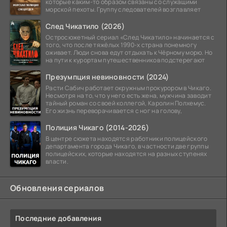
которые каким-то образом связаны со служащими
морской пехоты. Группу следователей возглавляет
След Чикатило (2026)
Остросюжетный сериал «След Чикатило» начинается с
того, что после тяжёлых 1990-х страна понемногу
оживает. Люди снова едут отдыхать к Чёрному морю. Но
на пути к курортам путешественников подстерегают
Презумпция невиновности (2024)
Расти Сабич работает окружным прокурором в Чикаго.
Несмотря на то, что у него есть жена, мужчина заводит
тайный роман со своей коллегой, Каролин Полхемус.
Его жизнь переворачивается с ног на голову,
Полиция Чикаго (2014-2026)
В центре сюжета находятся работники полицейского
департамента города Чикаго, в частности две группы
полицейских, которые находятся на разных ступенях
власти.
Обновления сериалов
Последние добавления