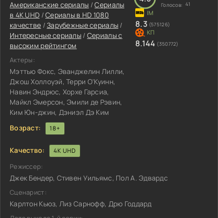
Американские сериалы
/
Сериалы
41
Голосов:
в 4K UHD
/
Сериалы в HD 1080
8.3
качестве
/
Зарубежные сериалы
/
(575126)
Интересные сериалы
/
Сериалы с
8.144
(350772)
высоким рейтингом
Актеры:
Мэттью Фокс, Эванджелин Лилли,
Джош Холлоуэй, Терри О'Куинн,
Навин Эндрюс, Хорхе Гарсиа,
Майкл Эмерсон, Эмили де Рэвин,
Ким Юн-джин, Дэниэл Дэ Ким
Возраст:
18+
Качество:
4K UHD
Режиссер:
Джек Бендер, Стивен Уильямс, Пол А. Эдвардс
Сценарист:
Карлтон Кьюз, Лиз Сарнофф, Дрю Годдард