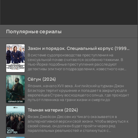
Популярные сериалы
Закон и порядок. Специальный корпус (1999-2026)
В системе судопроизводства преступления на
сексуальной почве считаются особенно тяжкими. В
Нью-Йорке подобные преступления расследуют
детективы элитного подразделения, известного как
Особый отдел.
Сёгун (2024)
Япония, начало XVII века. Английский штурман Джон
Блэкторн терпит крушение и попадает в закрытую для
европейцев Страну восходящего солнца, где проходит
путь от пленника на грани жизни и смерти до
Тёмная материя (2024)
Физик Джейсон Дессен из Чикаго оказывается в
альтернативной версии свой жизни. Чтобы вернуться к
своей семье, он должен будет пройти через ряд
параллельных реальностей и столкнуться с
альтернативной