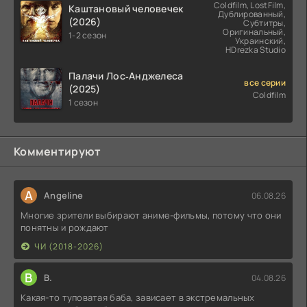
Coldfilm, LostFilm,
Каштановый человечек
Дублированный,
(2026)
Субтитры,
Оригинальный,
1-2 сезон
Украинский,
HDrezka Studio
Палачи Лос‑Анджелеса
все серии
(2025)
Coldfilm
1 сезон
Комментируют
A
Angeline
06.08.26
Многие зрители выбирают аниме-фильмы, потому что они
понятны и рождают
ЧИ (2018-2026)
В
В.
04.08.26
Какая-то туповатая баба, зависает в экстремальных