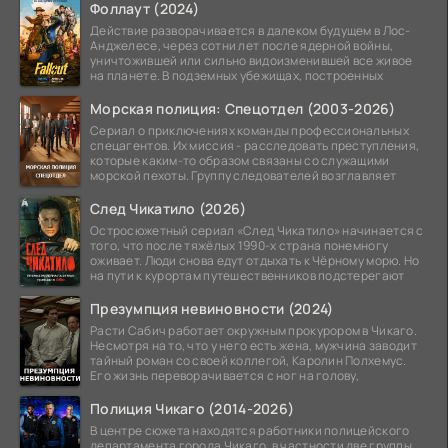
Фоллаут (2024)
Действие разворачивается в далеком будущем в Лос-
Анджелесе, через сотни лет после ядерной войны,
уничтожившей или сильно видоизменившей все живое
на планете. В подземных убежищах, построенных
Морская полиция: Спецотдел (2003-2026)
Сериал о приключениях команды профессиональных
спецагентов. Их миссия - расследовать преступления,
которые каким-то образом связаны со служащими
морской пехоты. Группу следователей возглавляет
След Чикатило (2026)
Остросюжетный сериал «След Чикатило» начинается с
того, что после тяжёлых 1990-х страна понемногу
оживает. Люди снова едут отдыхать к Чёрному морю. Но
на пути к курортам путешественников подстерегают
Презумпция невиновности (2024)
Расти Сабич работает окружным прокурором в Чикаго.
Несмотря на то, что у него есть жена, мужчина заводит
тайный роман со своей коллегой, Каролин Полхемус.
Его жизнь переворачивается с ног на голову,
Полиция Чикаго (2014-2026)
В центре сюжета находятся работники полицейского
департамента города Чикаго, в частности две группы