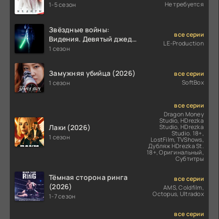
Не требуется
1-5 сезон
Звёздные войны:
все серии
Видения. Девятый джедай
LE-Production
(2026)
1 сезон
Замужняя убийца (2026)
все серии
SoftBox
1 сезон
все серии
Dragon Money
Studio, HDrezka
Лаки (2026)
Studio, HDrezka
Studio. 18+,
1 сезон
LostFilm, TVShows,
Дубляж HDrezka St.
18+, Оригинальный,
Субтитры
Тёмная сторона ринга
все серии
(2026)
AMS, Coldfilm,
Octopus, Ultradox
1-7 сезон
все серии