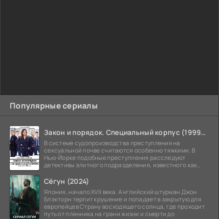
Популярные сериалы
Закон и порядок. Специальный корпус (1999-2026)
В системе судопроизводства преступления на
сексуальной почве считаются особенно тяжкими. В
Нью-Йорке подобные преступления расследуют
детективы элитного подразделения, известного как
Особый отдел.
Сёгун (2024)
Япония, начало XVII века. Английский штурман Джон
Блэкторн терпит крушение и попадает в закрытую для
европейцев Страну восходящего солнца, где проходит
путь от пленника на грани жизни и смерти до