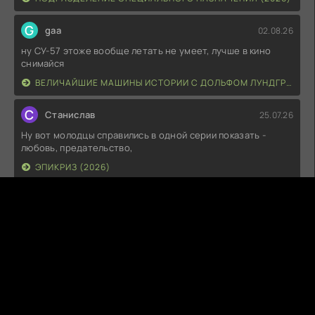
G
gaa
02.08.26
ну СУ-57 этоже вообще летать не умеет, лучше в кино
снимайся
ВЕЛИЧАЙШИЕ МАШИНЫ ИСТОРИИ С ДОЛЬФОМ ЛУНДГРЕНОМ (2026)
С
Станислав
25.07.26
Ну вот молодцы справились в одной серии показать -
любовь, предательство,
ЭПИКРИЗ (2026)