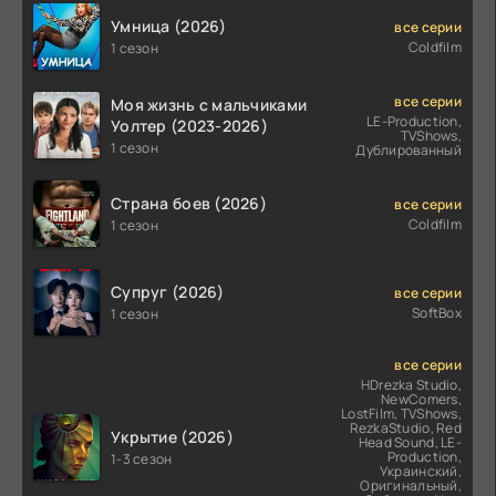
Умница (2026)
все серии
Coldfilm
1 сезон
все серии
Моя жизнь с мальчиками
LE-Production,
Уолтер (2023-2026)
TVShows,
1 сезон
Дублированный
Страна боев (2026)
все серии
Coldfilm
1 сезон
Супруг (2026)
все серии
SoftBox
1 сезон
все серии
HDrezka Studio,
NewComers,
LostFilm, TVShows,
RezkaStudio, Red
Укрытие (2026)
Head Sound, LE-
Production,
1-3 сезон
Украинский,
Оригинальный,