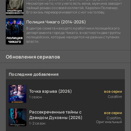
Несмотря на то, что у него есть жена, мужчина заводит
тайный роман со своей коллегой, Каролин Полхемус.
Его жизнь переворачивается с ног на голову,
Полиция Чикаго (2014-2026)
В центре сюжета находятся работники полицейского
департамента города Чикаго, в частности две группы
полицейских, которые находятся на разных ступенях
власти.
Обновления сериалов
Последние добавления
Точка взрыва (2026)
все серии
Coldfilm
1 сезон
Рассекреченные тайны с
все серии
Дэвидом Духовны (2026)
Coldfilm,
Оригинальный
1-2 сезон