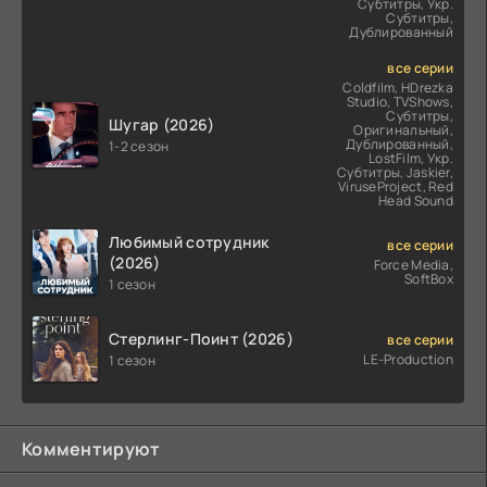
Субтитры, Укр.
Субтитры,
Дублированный
все серии
Coldfilm, HDrezka
Studio, TVShows,
Субтитры,
Шугар (2026)
Оригинальный,
Дублированный,
1-2 сезон
LostFilm, Укр.
Субтитры, Jaskier,
ViruseProject, Red
Head Sound
Любимый сотрудник
все серии
(2026)
Force Media,
SoftBox
1 сезон
Стерлинг-Поинт (2026)
все серии
LE-Production
1 сезон
Комментируют