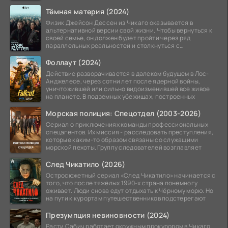
Тёмная материя (2024)
Физик Джейсон Дессен из Чикаго оказывается в
альтернативной версии свой жизни. Чтобы вернуться к
своей семье, он должен будет пройти через ряд
параллельных реальностей и столкнуться с
альтернативной
Фоллаут (2024)
Действие разворачивается в далеком будущем в Лос-
Анджелесе, через сотни лет после ядерной войны,
уничтожившей или сильно видоизменившей все живое
на планете. В подземных убежищах, построенных
Морская полиция: Спецотдел (2003-2026)
Сериал о приключениях команды профессиональных
спецагентов. Их миссия - расследовать преступления,
которые каким-то образом связаны со служащими
морской пехоты. Группу следователей возглавляет
След Чикатило (2026)
Остросюжетный сериал «След Чикатило» начинается с
того, что после тяжёлых 1990-х страна понемногу
оживает. Люди снова едут отдыхать к Чёрному морю. Но
на пути к курортам путешественников подстерегают
Презумпция невиновности (2024)
Расти Сабич работает окружным прокурором в Чикаго.