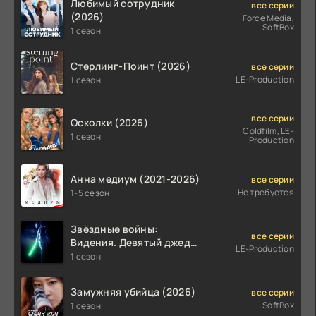
Любимый сотрудник
все серии
(2026)
Force Media,
SoftBox
1 сезон
Стерлинг-Поинт (2026)
все серии
LE-Production
1 сезон
все серии
Осколки (2026)
Coldfilm, LE-
1 сезон
Production
Анна медиум (2021-2026)
все серии
Не требуется
1-5 сезон
Звёздные войны:
все серии
Видения. Девятый джедай
LE-Production
(2026)
1 сезон
Замужняя убийца (2026)
все серии
SoftBox
1 сезон