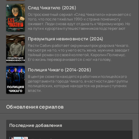
След Чикатило (2026)
Остросюжетный сериал «След Чикатило» начинается с
того, что после тяжёлых 1990-х страна понемногу
оживает. Люди снова едут отдыхать к Чёрному морю. Но
на пути к курортам путешественников подстерегают
Презумпция невиновности (2024)
Расти Сабич работает окружным прокурором в Чикаго.
Несмотря на то, что у него есть жена, мужчина заводит
тайный роман со своей коллегой, Каролин Полхемус.
Его жизнь переворачивается с ног на голову,
Полиция Чикаго (2014-2026)
В центре сюжета находятся работники полицейского
департамента города Чикаго, в частности две группы
полицейских, которые находятся на разных ступенях
власти.
Обновления сериалов
Последние добавления