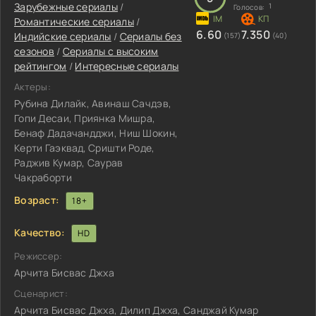
Зарубежные сериалы
/
1
Голосов:
Романтические сериалы
/
6.60
7.350
Индийские сериалы
/
Сериалы без
(157)
(40)
сезонов
/
Сериалы с высоким
рейтингом
/
Интересные сериалы
Актеры:
Рубина Дилайк, Авинаш Сачдэв,
Гопи Десаи, Приянка Мишра,
Бенаф Дадачандджи, Ниш Шокин,
Керти Гаэквад, Сришти Роде,
Раджив Кумар, Саурав
Чакраборти
Возраст:
18+
Качество:
HD
Режиссер:
Арчита Бисвас Джха
Сценарист:
Арчита Бисвас Джха, Дилип Джха, Санджай Кумар