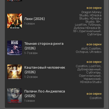
все серии
Dragon Money
Studio, HDrezka
Лаки (2026)
Studio, HDrezka
Studio. 18+,
1 сезон
LostFilm, TVShows,
Дубляж HDrezka St.
18+, Оригинальный,
Субтитры
Тёмная сторона ринга
все серии
(2026)
AMS, Coldfilm,
Octopus, Ultradox
1-7 сезон
все серии
Coldfilm, LostFilm,
Каштановый человечек
Дублированный,
(2026)
Субтитры,
Оригинальный,
1-2 сезон
Украинский,
HDrezka Studio
Палачи Лос‑Анджелеса
все серии
(2025)
Coldfilm
1 сезон