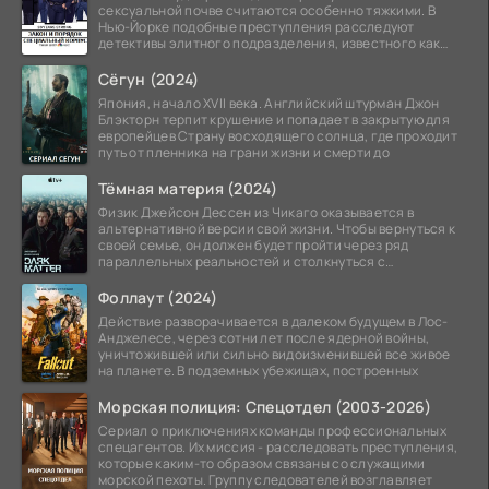
сексуальной почве считаются особенно тяжкими. В
Нью-Йорке подобные преступления расследуют
детективы элитного подразделения, известного как
Особый отдел.
Сёгун (2024)
Япония, начало XVII века. Английский штурман Джон
Блэкторн терпит крушение и попадает в закрытую для
европейцев Страну восходящего солнца, где проходит
путь от пленника на грани жизни и смерти до
Тёмная материя (2024)
Физик Джейсон Дессен из Чикаго оказывается в
альтернативной версии свой жизни. Чтобы вернуться к
своей семье, он должен будет пройти через ряд
параллельных реальностей и столкнуться с
альтернативной
Фоллаут (2024)
Действие разворачивается в далеком будущем в Лос-
Анджелесе, через сотни лет после ядерной войны,
уничтожившей или сильно видоизменившей все живое
на планете. В подземных убежищах, построенных
Морская полиция: Спецотдел (2003-2026)
Сериал о приключениях команды профессиональных
спецагентов. Их миссия - расследовать преступления,
которые каким-то образом связаны со служащими
морской пехоты. Группу следователей возглавляет