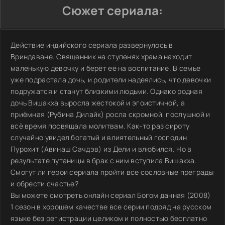
Сюжет сериала:
Действие индийского сериала развернулось в
Вриндаване. Священник на ступенях храма находит
маленькую девочку и берёт её на воспитание. В семье
уже подрастала дочь, и родители надеялись, что девочки
подружатся и станут близкими людьми. Однако родная
дочь Вишакха выросла жестокой и эгоистичной, а
приёмная (Рубина Дилайк) росла скромной, послушной и
всё время посвящала молитвам. Как-то раз сироту
случайно увидел богатый и влиятельный господин
Пурохит (Авинаш Сачдэв) из Дели и влюбился. Но в
результате путаницы в брак с ним вступила Вишакха.
Смогут ли герои сериала пройти все сословные преграды
и обрести счастье?
Вы можете смотреть онлайн сериал Богом данная (2008)
1 сезон в хорошем качестве все серии подряд на русском
языке без регистрации целиком и полностью бесплатно