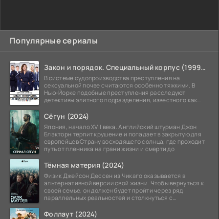
Популярные сериалы
Закон и порядок. Специальный корпус (1999-2026)
В системе судопроизводства преступления на
сексуальной почве считаются особенно тяжкими. В
Нью-Йорке подобные преступления расследуют
детективы элитного подразделения, известного как
Особый отдел.
Сёгун (2024)
Япония, начало XVII века. Английский штурман Джон
Блэкторн терпит крушение и попадает в закрытую для
европейцев Страну восходящего солнца, где проходит
путь от пленника на грани жизни и смерти до
Тёмная материя (2024)
Физик Джейсон Дессен из Чикаго оказывается в
альтернативной версии свой жизни. Чтобы вернуться к
своей семье, он должен будет пройти через ряд
параллельных реальностей и столкнуться с
альтернативной
Фоллаут (2024)