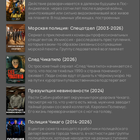
Действие разворачивается в далеком будущем в Лос-
Анджелесе, через сотни лет после ядерной войны,
уничтожившей или сильно видоизменившей все живое
на планете. В подземных убежищах, построенных
Морская полиция: Спецотдел (2003-2026)
Сериал о приключениях команды профессиональных
спецагентов. Их миссия - расследовать преступления,
которые каким-то образом связаны со служащими
морской пехоты. Группу следователей возглавляет
След Чикатило (2026)
Остросюжетный сериал «След Чикатило» начинается с
того, что после тяжёлых 1990-х страна понемногу
оживает. Люди снова едут отдыхать к Чёрному морю. Но
на пути к курортам путешественников подстерегают
Презумпция невиновности (2024)
Расти Сабич работает окружным прокурором в Чикаго.
Несмотря на то, что у него есть жена, мужчина заводит
тайный роман со своей коллегой, Каролин Полхемус.
Его жизнь переворачивается с ног на голову,
Полиция Чикаго (2014-2026)
В центре сюжета находятся работники полицейского
департамента города Чикаго, в частности две группы
полицейских, которые находятся на разных ступенях