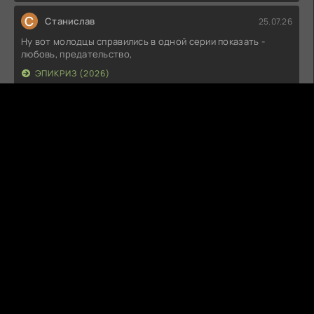
С
Станислав
25.07.26
Ну вот молодцы справились в одной серии показать -
любовь, предательство,
ЭПИКРИЗ (2026)