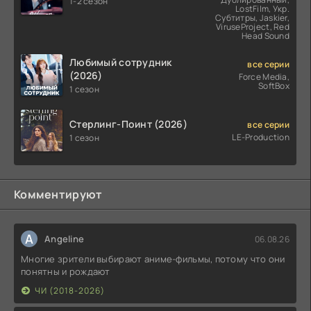
1-2 сезон
LostFilm, Укр.
Субтитры, Jaskier,
ViruseProject, Red
Head Sound
Любимый сотрудник
все серии
(2026)
Force Media,
SoftBox
1 сезон
Стерлинг-Поинт (2026)
все серии
LE-Production
1 сезон
Комментируют
A
Angeline
06.08.26
Многие зрители выбирают аниме-фильмы, потому что они
понятны и рождают
ЧИ (2018-2026)