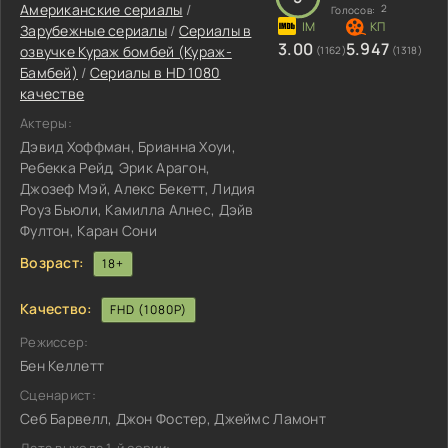
Американские сериалы
/
2
Голосов:
Зарубежные сериалы
/
Сериалы в
3.00
5.947
озвучке Кураж бомбей (Кураж-
(1162)
(1318)
Бамбей)
/
Сериалы в HD 1080
качестве
Актеры:
Дэвид Хоффман, Брианна Хоуи,
Ребекка Рейд, Эрик Арагон,
Джозеф Мэй, Алекс Бекетт, Лидия
Роуз Бьюли, Камилла Алнес, Дэйв
Фултон, Каран Сони
Возраст:
18+
Качество:
FHD (1080P)
Режиссер:
Бен Келлетт
Сценарист:
Себ Барвелл, Джон Фостер, Джеймс Ламонт