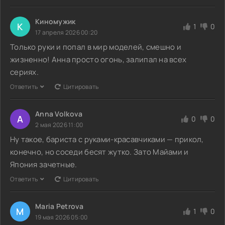
Киномужик
К
1
0
17 апреля 2026 00:20
Только руки и попал в мир моделей, смешно и
жизненно! Анна просто огонь, залипал на всех
сериях.
Ответить
Цитировать
Anna Volkova
A
0
0
2 мая 2026 11:00
Ну такое, бариста с руками-красавчиками — прикол,
конечно, но соседи бесят жутко. Зато Майами и
Япония зачетные.
Ответить
Цитировать
Maria Petrova
M
1
0
19 мая 2026 05:00