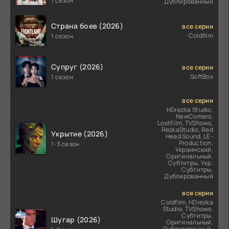
1 сезон
Дублированный
Страна боев (2026)
все серии
Coldfilm
1 сезон
Супруг (2026)
все серии
SoftBox
1 сезон
все серии
HDrezka Studio,
NewComers,
LostFilm, TVShows,
RezkaStudio, Red
Укрытие (2026)
Head Sound, LE-
Production,
1-3 сезон
Украинский,
Оригинальный,
Субтитры, Укр.
Субтитры,
Дублированный
все серии
Coldfilm, HDrezka
Studio, TVShows,
Субтитры,
Шугар (2026)
Оригинальный,
Дублированный,