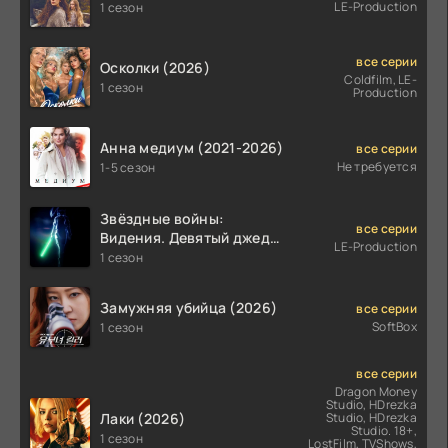
LE-Production
1 сезон
все серии
Осколки (2026)
Coldfilm, LE-
1 сезон
Production
Анна медиум (2021-2026)
все серии
Не требуется
1-5 сезон
Звёздные войны:
все серии
Видения. Девятый джедай
LE-Production
(2026)
1 сезон
Замужняя убийца (2026)
все серии
SoftBox
1 сезон
все серии
Dragon Money
Studio, HDrezka
Лаки (2026)
Studio, HDrezka
Studio. 18+,
1 сезон
LostFilm, TVShows,