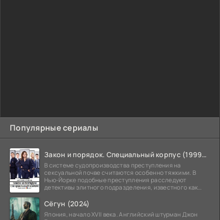
Популярные сериалы
Закон и порядок. Специальный корпус (1999-2026)
В системе судопроизводства преступления на
сексуальной почве считаются особенно тяжкими. В
Нью-Йорке подобные преступления расследуют
детективы элитного подразделения, известного как
Особый отдел.
Сёгун (2024)
Япония, начало XVII века. Английский штурман Джон