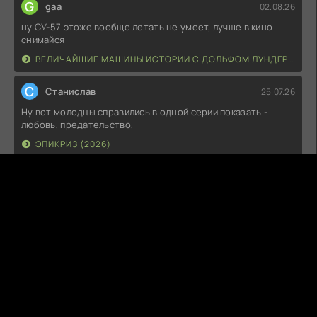
G
gaa
02.08.26
ну СУ-57 этоже вообще летать не умеет, лучше в кино
снимайся
ВЕЛИЧАЙШИЕ МАШИНЫ ИСТОРИИ С ДОЛЬФОМ ЛУНДГРЕНОМ (2026)
С
Станислав
25.07.26
Ну вот молодцы справились в одной серии показать -
любовь, предательство,
ЭПИКРИЗ (2026)