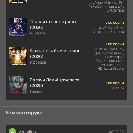
Дубляж HDrezka St.
18+, Оригинальный,
Субтитры
Тёмная сторона ринга
все серии
(2026)
AMS, Coldfilm,
Octopus, Ultradox
1-7 сезон
все серии
Coldfilm, LostFilm,
Каштановый человечек
Дублированный,
(2026)
Субтитры,
Оригинальный,
1-2 сезон
Украинский,
HDrezka Studio
Палачи Лос‑Анджелеса
все серии
(2025)
Coldfilm
1 сезон
Комментируют
A
Angeline
06.08.26