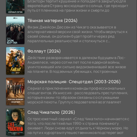
Блэкторн терпит крушение и попадает в закрытую для
европейцев Страну восходящего солнца, где проходит
путь от пленника на грани жизни и смерти до
Тёмная материя (2024)
Физик Джейсон Дессен из Чикаго оказывается в
альтернативной версии свой жизни. Чтобы вернуться к
своей семье, он должен будет пройти через ряд
параллельных реальностей и столкнуться с
альтернативной
Фоллаут (2024)
Действие разворачивается в далеком будущем в Лос-
Анджелесе, через сотни лет после ядерной войны,
уничтожившей или сильно видоизменившей все живое
на планете. В подземных убежищах, построенных
Морская полиция: Спецотдел (2003-2026)
Сериал о приключениях команды профессиональных
спецагентов. Их миссия - расследовать преступления,
которые каким-то образом связаны со служащими
морской пехоты. Группу следователей возглавляет
След Чикатило (2026)
Остросюжетный сериал «След Чикатило» начинается с
того, что после тяжёлых 1990-х страна понемногу
оживает. Люди снова едут отдыхать к Чёрному морю. Но
на пути к курортам путешественников подстерегают