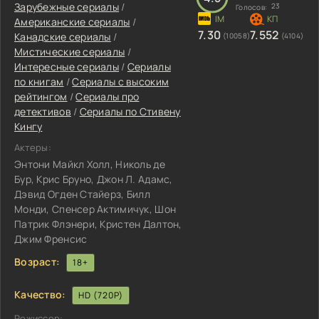
Зарубежные сериалы
/
23
Голосов:
Американские сериалы
/
7.30
7.552
Канадские сериалы
/
(10058)
(4104)
Мистические сериалы
/
Интересные сериалы
/
Сериалы
по книгам
/
Сериалы с высоким
рейтингом
/
Сериалы про
детективов
/
Сериалы по Стивену
Кингу
Актеры:
Энтони Майкл Холл, Николь де
Бур, Крис Бруно, Джон Л. Адамс,
Дэвид Огден Стайерз, Билл
Монди, Спенсер Актимичук, Шон
Патрик Флэнери, Кристен Далтон,
Джим Френсис
Возраст:
18+
Качество:
HD (720P)
Режиссер: