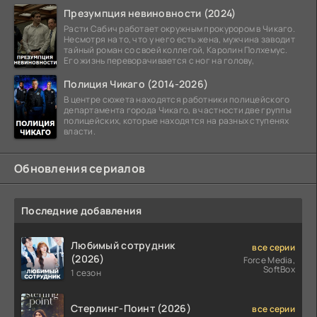
Презумпция невиновности (2024)
Расти Сабич работает окружным прокурором в Чикаго.
Несмотря на то, что у него есть жена, мужчина заводит
тайный роман со своей коллегой, Каролин Полхемус.
Его жизнь переворачивается с ног на голову,
Полиция Чикаго (2014-2026)
В центре сюжета находятся работники полицейского
департамента города Чикаго, в частности две группы
полицейских, которые находятся на разных ступенях
власти.
Обновления сериалов
Последние добавления
Любимый сотрудник
все серии
(2026)
Force Media,
SoftBox
1 сезон
Стерлинг-Поинт (2026)
все серии