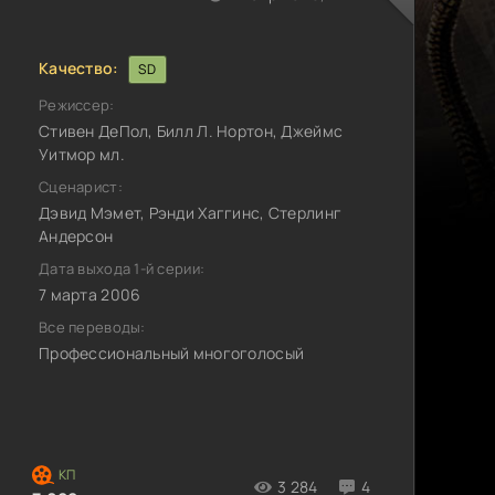
Качество:
SD
Режиссер:
Стивен ДеПол, Билл Л. Нортон, Джеймс
Уитмор мл.
Сценарист:
Дэвид Мэмет, Рэнди Хаггинс, Стерлинг
Андерсон
Дата выхода 1-й серии:
7 марта 2006
Все переводы:
Профессиональный многоголосый
3 284
4