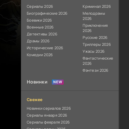
Сериалы 2026
Криминал 2026
Биографические 2026
Мелодрамы
2026
Боевики 2026
Приключения
Военные 2026
2026
Детективы 2026
Русские 2026
Драмы 2026
Триллеры 2026
Исторические 2026
Ужасы 2026
Комедии 2026
Фантастические
2026
Фэнтези 2026
Новинки
Свежее
Новинки сериалов 2026
Сериалы января 2026
Сериалы февраля 2026