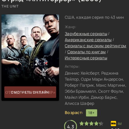
THE UNIT
США, каждая серия по 43 мин
Жанр:
Зарубежные сериалы
/
Американские сериалы
/
Сериалы с высоким рейтингом
/
Сериалы по книгам
/
Интересные сериалы
Актеры:
Деннис Хейсберт, Реджина
Тейлор, Одри Мари Андерсон,
Роберт Патрик, Макс Мартини,
Эбби Браммелл, Скотт Фоули,
СМОТРЕТЬ ОНЛАЙН
Майкл Ирби, Демор Барнс,
Алисса Шафер
Возраст:
18+
4.3