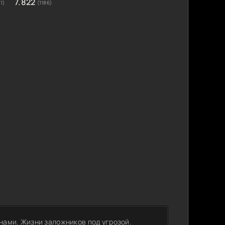
7.822
1)
(1186)
нами. Жизни заложников под угрозой.