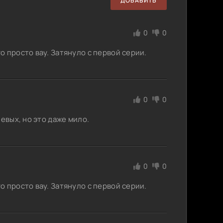
ДОБАВИТЬ
0
0
 просто вау. Затянуло с первой серии.
0
0
евых, но это даже мило.
0
0
 просто вау. Затянуло с первой серии.