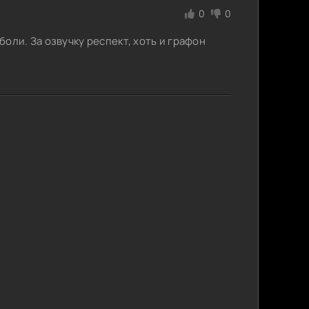
0
0
оли. За озвучку респект, хоть и графон