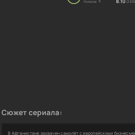
8.10
6
Голосов:
(2325
Сюжет сериала:
В Афганистане захвачен самолёт с европейскими бизнесме