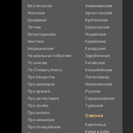
Без сезонов
Американские
Женские
Аргентинские
Кровавые
Британские
Легкие
Бразильские
Мультсериалы
Индийские
Мистика
Корейские
Медицинские
Канадские
На реальных событиях
Зарубежные
По книгам
Китайские
По Стивену Кингу
Колумбийские
Про бандитов
Латиноамер.
Про вампиров
Мексиканские
Про врачей
Русские
Про детективов
Скандинавские
Про зомби
Турецкие
Про космос
Озвучка
Про маньяков
Кириллица
Про полицейских
Кубик в Кубе