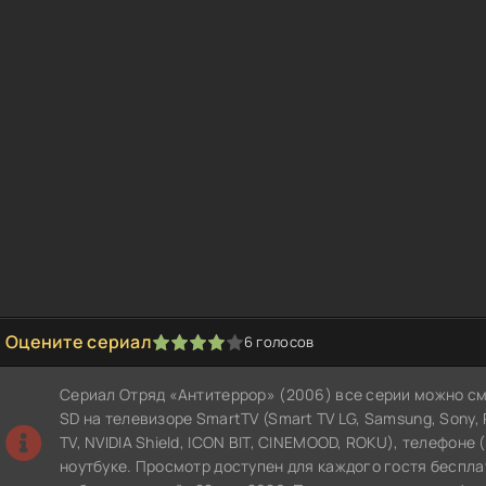
Оцените сериал
6
голосов
1
2
3
4
5
Сериал Отряд «Антитеррор» (2006) все серии можно см
SD на телевизоре SmartTV (Smart TV LG, Samsung, Sony, Ph
TV, NVIDIA Shield, ICON BIT, CINEMOOD, ROKU), телефоне 
ноутбуке. Просмотр доступен для каждого гостя беспла