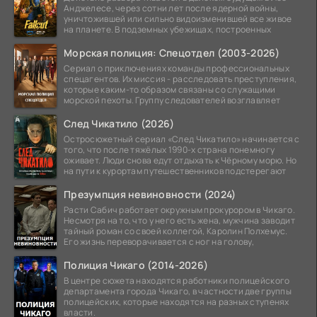
Анджелесе, через сотни лет после ядерной войны,
уничтожившей или сильно видоизменившей все живое
на планете. В подземных убежищах, построенных
Морская полиция: Спецотдел (2003-2026)
Сериал о приключениях команды профессиональных
спецагентов. Их миссия - расследовать преступления,
которые каким-то образом связаны со служащими
морской пехоты. Группу следователей возглавляет
След Чикатило (2026)
Остросюжетный сериал «След Чикатило» начинается с
того, что после тяжёлых 1990-х страна понемногу
оживает. Люди снова едут отдыхать к Чёрному морю. Но
на пути к курортам путешественников подстерегают
Презумпция невиновности (2024)
Расти Сабич работает окружным прокурором в Чикаго.
Несмотря на то, что у него есть жена, мужчина заводит
тайный роман со своей коллегой, Каролин Полхемус.
Его жизнь переворачивается с ног на голову,
Полиция Чикаго (2014-2026)
В центре сюжета находятся работники полицейского
департамента города Чикаго, в частности две группы
полицейских, которые находятся на разных ступенях
власти.