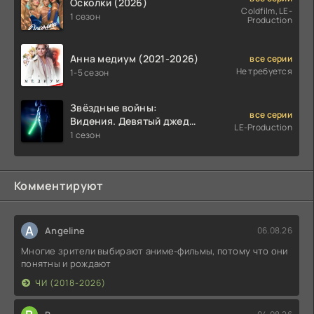
Осколки (2026)
Coldfilm, LE-
1 сезон
Production
Анна медиум (2021-2026)
все серии
Не требуется
1-5 сезон
Звёздные войны:
все серии
Видения. Девятый джедай
LE-Production
(2026)
1 сезон
Комментируют
A
Angeline
06.08.26
Многие зрители выбирают аниме-фильмы, потому что они
понятны и рождают
ЧИ (2018-2026)