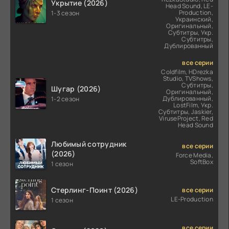
Укрытие (2026)
Head Sound, LE-
Production,
1-3 сезон
Украинский,
Оригинальный,
Субтитры, Укр.
Субтитры,
Дублированный
все серии
Coldfilm, HDrezka
Studio, TVShows,
Субтитры,
Шугар (2026)
Оригинальный,
Дублированный,
1-2 сезон
LostFilm, Укр.
Субтитры, Jaskier,
ViruseProject, Red
Head Sound
Любимый сотрудник
все серии
(2026)
Force Media,
SoftBox
1 сезон
Стерлинг-Поинт (2026)
все серии
LE-Production
1 сезон
все серии