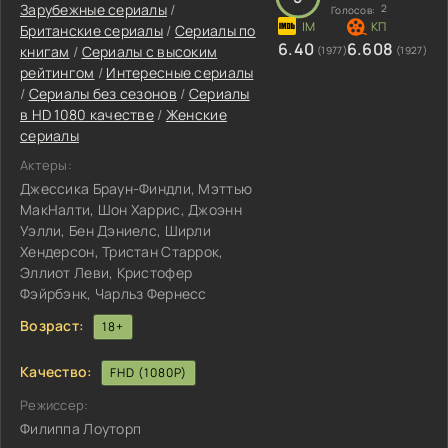
Зарубежные сериалы
/
2
Голосов:
Британские сериалы
/
Сериалы по
6.40
6.608
книгам
/
Сериалы с высоким
(1977)
(1927)
рейтингом
/
Интересные сериалы
/
Сериалы без сезонов
/
Сериалы
в HD 1080 качестве
/
Женские
сериалы
Актеры:
Джессика Браун-Финдли, Мэттью
МакНалти, Шон Харрис, Джоэнн
Уэлли, Бен Дэниелс, Ширли
Хендерсон, Тристан Старрок,
Эллиот Леви, Кристофер
Фэйрбэнк, Чарльз Фернесс
Возраст:
18+
Качество:
FHD (1080P)
Режиссер:
Филиппа Лоуторп