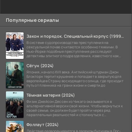
Популярные сериалы
Закон и порядок. Специальный корпус (1999-2026)
В системе судопроизводства преступления на
сексуальной почве считаются особенно тяжкими. В
Нью-Йорке подобные преступления расследуют
детективы элитного подразделения, известного как
Особый отдел.
Сёгун (2024)
Япония, начало XVII века. Английский штурман Джон
Блэкторн терпит крушение и попадает в закрытую для
европейцев Страну восходящего солнца, где проходит
путь от пленника на грани жизни и смерти до
Тёмная материя (2024)
Физик Джейсон Дессен из Чикаго оказывается в
альтернативной версии свой жизни. Чтобы вернуться к
своей семье, он должен будет пройти через ряд
параллельных реальностей и столкнуться с
альтернативной
Фоллаут (2024)
Действие разворачивается в далеком будущем в Лос-