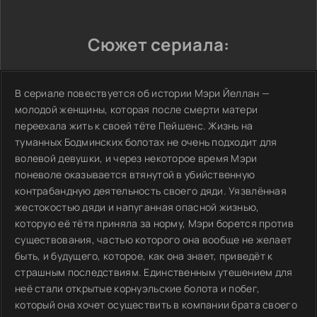
Сюжет сериала:
В сериале повествуется об истории Мэри Йеллан —
молодой женщины, которая после смерти матери
переехала жить к своей тёте Пейшенс. Жизнь на
туманных Бодминских болотах не очень подходит для
волевой девушки, и через некоторое время Мэри
поневоле оказывается втянутой в убийственную
контрабандную деятельность своего дяди. Уязвлённая
жестокостью дяди и напуганная опасной жизнью,
которую её тётя приняла за норму, Мэри борется против
существования, частью которого она вообще не желает
быть, и будущего, которое, как она знает, приведёт к
страшным последствиям. Единственным утешением для
неё стали открытые корнуэльские болота и побег,
который она хочет осуществить в компании брата своего