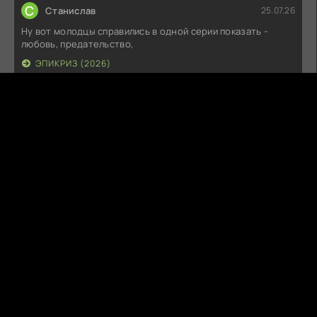
С
Станислав
25.07.26
Ну вот молодцы справились в одной серии показать -
любовь, предательство,
ЭПИКРИЗ (2026)