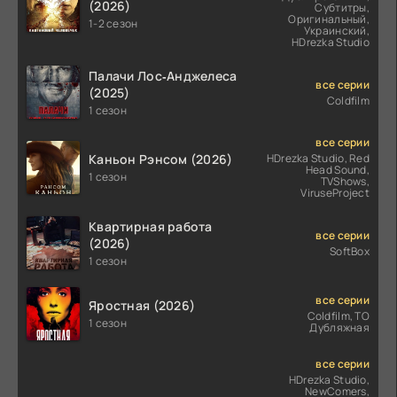
(2026)
Субтитры,
Оригинальный,
1-2 сезон
Украинский,
HDrezka Studio
Палачи Лос‑Анджелеса
все серии
(2025)
Coldfilm
1 сезон
все серии
Каньон Рэнсом (2026)
HDrezka Studio, Red
Head Sound,
1 сезон
TVShows,
ViruseProject
Квартирная работа
все серии
(2026)
SoftBox
1 сезон
все серии
Яростная (2026)
Coldfilm, ТО
1 сезон
Дубляжная
все серии
HDrezka Studio,
NewComers,