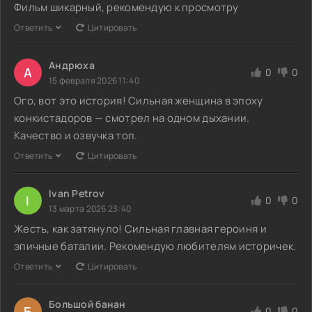
Фильм шикарный, рекомендую к просмотру
Ответить
Цитировать
Андрюха
А
0
0
15 февраля 2026 11:40
Ого, вот это история! Сильная женщина в эпоху
конкистадоров — смотрел на одном дыхании.
Качество и озвучка топ.
Ответить
Цитировать
Ivan Petrov
I
0
0
13 марта 2026 23:40
Жесть, как затянуло! Сильная главная героиня и
эпичные баталии. Рекомендую любителям историчек.
Ответить
Цитировать
Большой банан
Б
0
0