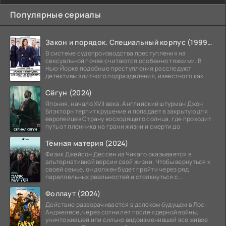
Популярные сериалы
Закон и порядок. Специальный корпус (1999-2026)
В системе судопроизводства преступления на
сексуальной почве считаются особенно тяжкими. В
Нью-Йорке подобные преступления расследуют
детективы элитного подразделения, известного как
Особый отдел.
Сёгун (2024)
Япония, начало XVII века. Английский штурман Джон
Блэкторн терпит крушение и попадает в закрытую для
европейцев Страну восходящего солнца, где проходит
путь от пленника на грани жизни и смерти до
Тёмная материя (2024)
Физик Джейсон Дессен из Чикаго оказывается в
альтернативной версии свой жизни. Чтобы вернуться к
своей семье, он должен будет пройти через ряд
параллельных реальностей и столкнуться с
альтернативной
Фоллаут (2024)
Действие разворачивается в далеком будущем в Лос-
Анджелесе, через сотни лет после ядерной войны,
уничтожившей или сильно видоизменившей все живое