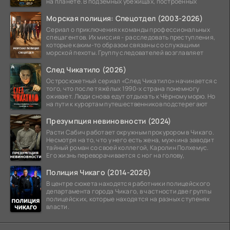
на планете. В подземных убежищах, построенных
Морская полиция: Спецотдел (2003-2026)
Сериал о приключениях команды профессиональных
спецагентов. Их миссия - расследовать преступления,
которые каким-то образом связаны со служащими
морской пехоты. Группу следователей возглавляет
След Чикатило (2026)
Остросюжетный сериал «След Чикатило» начинается с
того, что после тяжёлых 1990-х страна понемногу
оживает. Люди снова едут отдыхать к Чёрному морю. Но
на пути к курортам путешественников подстерегают
Презумпция невиновности (2024)
Расти Сабич работает окружным прокурором в Чикаго.
Несмотря на то, что у него есть жена, мужчина заводит
тайный роман со своей коллегой, Каролин Полхемус.
Его жизнь переворачивается с ног на голову,
Полиция Чикаго (2014-2026)
В центре сюжета находятся работники полицейского
департамента города Чикаго, в частности две группы
полицейских, которые находятся на разных ступенях
власти.