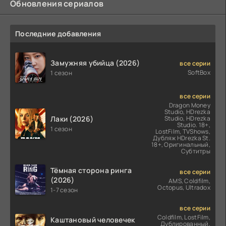
Обновления сериалов
Последние добавления
Замужняя убийца (2026)
все серии
SoftBox
1 сезон
все серии
Dragon Money
Studio, HDrezka
Лаки (2026)
Studio, HDrezka
Studio. 18+,
1 сезон
LostFilm, TVShows,
Дубляж HDrezka St.
18+, Оригинальный,
Субтитры
Тёмная сторона ринга
все серии
(2026)
AMS, Coldfilm,
Octopus, Ultradox
1-7 сезон
все серии
Coldfilm, LostFilm,
Каштановый человечек
Дублированный,