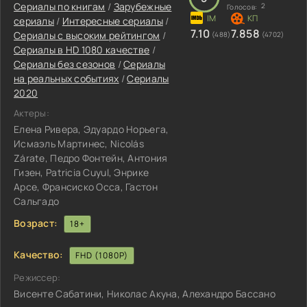
Сериалы по книгам
/
Зарубежные
2
Голосов:
сериалы
/
Интересные сериалы
/
7.10
7.858
Сериалы с высоким рейтингом
/
(488)
(4702)
Сериалы в HD 1080 качестве
/
Сериалы без сезонов
/
Сериалы
на реальных событиях
/
Сериалы
2020
Актеры:
Елена Ривера, Эдуардо Норьега,
Исмаэль Мартинес, Nicolás
Zárate, Педро Фонтейн, Антония
Гизен, Patricia Cuyul, Энрике
Арсе, Франсиско Осса, Гастон
Сальгадо
Возраст:
18+
Качество:
FHD (1080P)
Режиссер:
Висенте Сабатини, Николас Акуна, Алехандро Бассано