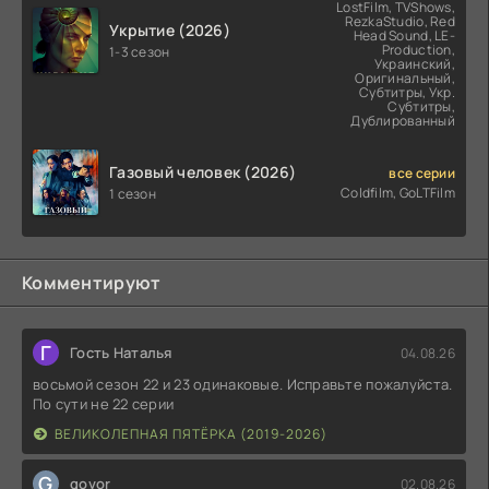
LostFilm, TVShows,
RezkaStudio, Red
Укрытие (2026)
Head Sound, LE-
Production,
1-3 сезон
Украинский,
Оригинальный,
Субтитры, Укр.
Субтитры,
Дублированный
Газовый человек (2026)
все серии
Coldfilm, GoLTFilm
1 сезон
Комментируют
Г
Гость Наталья
04.08.26
восьмой сезон 22 и 23 одинаковые. Исправьте пожалуйста.
По сути не 22 серии
ВЕЛИКОЛЕПНАЯ ПЯТЁРКА (2019-2026)
G
govor
02.08.26