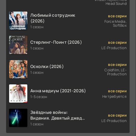
Head Sound
Любимый сотрудник
все серии
(2026)
Force Media,
SoftBox
1 сезон
Стерлинг-Поинт (2026)
все серии
LE-Production
1 сезон
все серии
Осколки (2026)
Coldfilm, LE-
1 сезон
Production
Анна медиум (2021-2026)
все серии
Не требуется
1-5 сезон
Звёздные войны:
все серии
Видения. Девятый джедай
LE-Production
(2026)
1 сезон