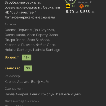
Зарубежные сериалы
/
2
Голосов:
Бразильские сериалы
/
Сериалы в
6.70
6.555
HD 1080 качестве
/
(45)
(36)
Латиноамериканские сериалы
Актеры:
Элоиза Периссе, Дэн Стулбах,
Элизанжела, Жозе Лорету, Жоао
Педро Заппа, Зезе Барбоза,
Каролина Пижмел, Фабио Лаго,
Heloisa Santiago, Ludmila Santiago
Возраст:
18+
Качество:
SD
Режиссер:
Карлос Араужо, Волф Майя
Сценарист:
Паула Амарал, Денис Криспун, Изабель Муниз
Дата выхода 1-й серии: