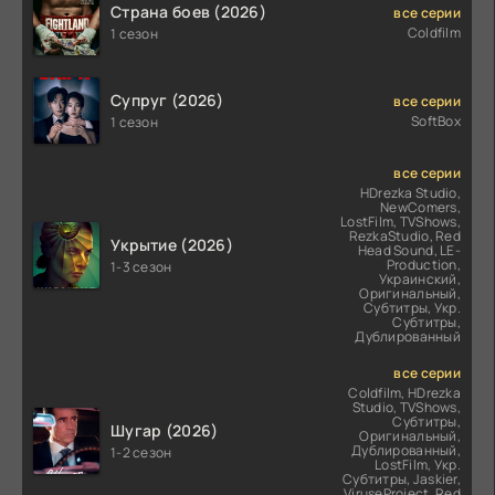
Страна боев (2026)
все серии
Coldfilm
1 сезон
Супруг (2026)
все серии
SoftBox
1 сезон
все серии
HDrezka Studio,
NewComers,
LostFilm, TVShows,
RezkaStudio, Red
Укрытие (2026)
Head Sound, LE-
Production,
1-3 сезон
Украинский,
Оригинальный,
Субтитры, Укр.
Субтитры,
Дублированный
все серии
Coldfilm, HDrezka
Studio, TVShows,
Субтитры,
Шугар (2026)
Оригинальный,
Дублированный,
1-2 сезон
LostFilm, Укр.
Субтитры, Jaskier,
ViruseProject, Red