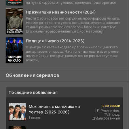
на пути к курортам путешественников подстерегают
Презумпция невиновности (2024)
Расти Сабич работает окружным прокурором в Чикаго.
Несмотря на то, что у него есть жена, мужчина заводит
тайный роман со своей коллегой, Каролин Полхемус.
Его жизнь переворачивается с ног на голову,
Полиция Чикаго (2014-2026)
В центре сюжета находятся работники полицейского
департамента города Чикаго, в частности две группы
полицейских, которые находятся на разных ступенях
власти.
Обновления сериалов
Последние добавления
все серии
Моя жизнь с мальчиками
LE-Production,
Уолтер (2023-2026)
TVShows,
1 сезон
Дублированный