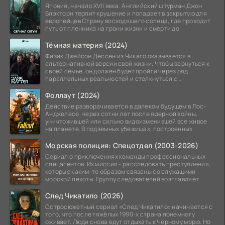
Япония, начало XVII века. Английский штурман Джон
Блэкторн терпит крушение и попадает в закрытую для
европейцев Страну восходящего солнца, где проходит
путь от пленника на грани жизни и смерти до
Тёмная материя (2024)
Физик Джейсон Дессен из Чикаго оказывается в
альтернативной версии свой жизни. Чтобы вернуться к
своей семье, он должен будет пройти через ряд
параллельных реальностей и столкнуться с
альтернативной
Фоллаут (2024)
Действие разворачивается в далеком будущем в Лос-
Анджелесе, через сотни лет после ядерной войны,
уничтожившей или сильно видоизменившей все живое
на планете. В подземных убежищах, построенных
Морская полиция: Спецотдел (2003-2026)
Сериал о приключениях команды профессиональных
спецагентов. Их миссия - расследовать преступления,
которые каким-то образом связаны со служащими
морской пехоты. Группу следователей возглавляет
След Чикатило (2026)
Остросюжетный сериал «След Чикатило» начинается с
того, что после тяжёлых 1990-х страна понемногу
оживает. Люди снова едут отдыхать к Чёрному морю. Но