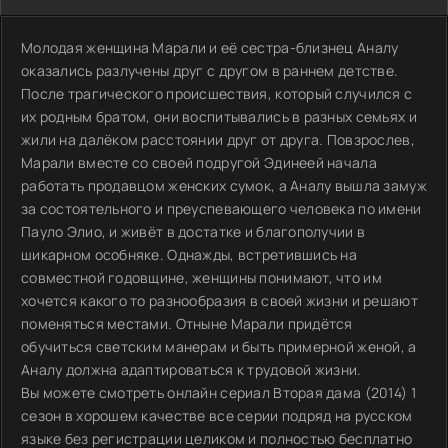
Молодая женщина Марали и её сестра-близнец Аналу
оказались разлучены друг с другом в раннем детстве.
После трагического происшествия, который случился с
их родным братом, они воспитывались в разных семьях и
жили на далёком расстоянии друг от друга. Повзрослев,
Марали вместе со своей подругой Эдинеей начала
работать продавцом женских сумок, а Аналу вышла замуж
за состоятельного и преуспевающего человека по имени
Пауло Элио, и живёт в достатке и благополучии в
шикарном особняке. Однажды, встретившись на
совместной годовщине, женщины понимают, что им
хочется какого то разнообразия в своей жизни и решают
поменяться местами. Отныне Марали придётся
обучиться светским манерам и быть примерной женой, а
Аналу должна адаптироваться к трудовой жизни.
Вы можете смотреть онлайн сериал Вторая дама (2014) 1
сезон в хорошем качестве все серии подряд на русском
языке без регистрации целиком и полностью бесплатно