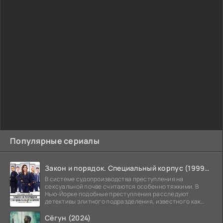
Популярные сериалы
Закон и порядок. Специальный корпус (1999-2026)
В системе судопроизводства преступления на
сексуальной почве считаются особенно тяжкими. В
Нью-Йорке подобные преступления расследуют
детективы элитного подразделения, известного как
Особый отдел.
Сёгун (2024)