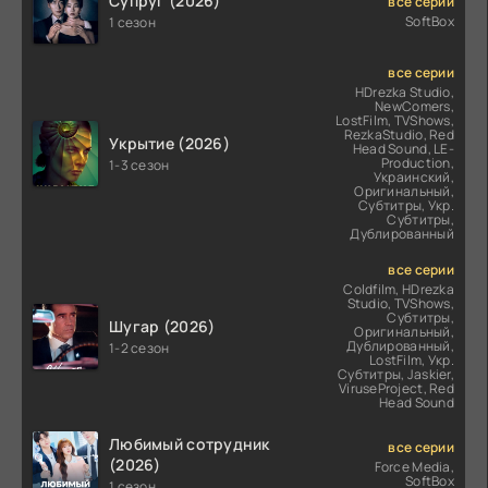
Супруг (2026)
все серии
SoftBox
1 сезон
все серии
HDrezka Studio,
NewComers,
LostFilm, TVShows,
RezkaStudio, Red
Укрытие (2026)
Head Sound, LE-
Production,
1-3 сезон
Украинский,
Оригинальный,
Субтитры, Укр.
Субтитры,
Дублированный
все серии
Coldfilm, HDrezka
Studio, TVShows,
Субтитры,
Шугар (2026)
Оригинальный,
Дублированный,
1-2 сезон
LostFilm, Укр.
Субтитры, Jaskier,
ViruseProject, Red
Head Sound
Любимый сотрудник
все серии
(2026)
Force Media,
SoftBox
1 сезон