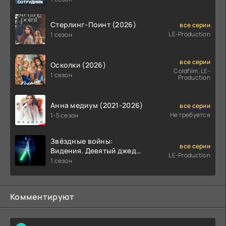
Стерлинг-Поинт (2026)
все серии
LE-Production
1 сезон
все серии
Осколки (2026)
Coldfilm, LE-
1 сезон
Production
Анна медиум (2021-2026)
все серии
Не требуется
1-5 сезон
Звёздные войны:
все серии
Видения. Девятый джедай
LE-Production
(2026)
1 сезон
Комментируют