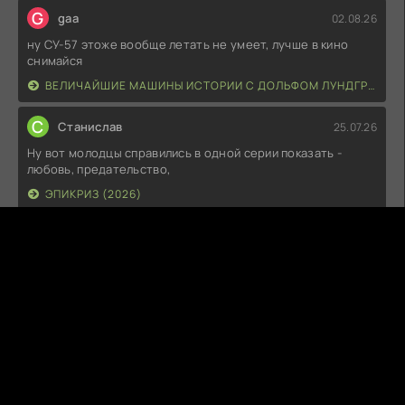
G
gaa
02.08.26
ну СУ-57 этоже вообще летать не умеет, лучше в кино
снимайся
ВЕЛИЧАЙШИЕ МАШИНЫ ИСТОРИИ С ДОЛЬФОМ ЛУНДГРЕНОМ (2026)
С
Станислав
25.07.26
Ну вот молодцы справились в одной серии показать -
любовь, предательство,
ЭПИКРИЗ (2026)