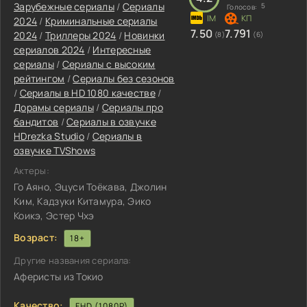
Зарубежные сериалы
/
Сериалы
5
Голосов:
2024
/
Криминальные сериалы
7.50
7.791
2024
/
Триллеры 2024
/
Новинки
(8)
(6)
сериалов 2024
/
Интересные
сериалы
/
Сериалы с высоким
рейтингом
/
Сериалы без сезонов
/
Сериалы в HD 1080 качестве
/
Дорамы сериалы
/
Сериалы про
бандитов
/
Сериалы в озвучке
HDrezka Studio
/
Сериалы в
озвучке TVShows
Актеры:
Го Аяно, Эцуси Тоёкава, Джолин
Ким, Кадзуки Китамура, Эико
Коикэ, Эстер Чхэ
Возраст:
18+
Другие названия сериала:
Аферисты из Токио
Качество:
FHD (1080P)