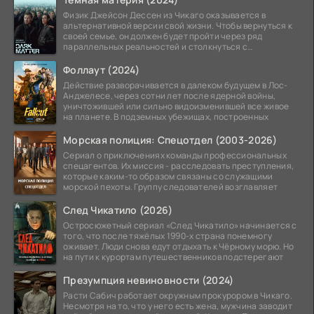
Физик Джейсон Дессен из Чикаго оказывается в
альтернативной версии свой жизни. Чтобы вернуться к
своей семье, он должен будет пройти через ряд
параллельных реальностей и столкнуться с
альтернативной
Фоллаут (2024)
Действие разворачивается в далеком будущем в Лос-
Анджелесе, через сотни лет после ядерной войны,
уничтожившей или сильно видоизменившей все живое
на планете. В подземных убежищах, построенных
Морская полиция: Спецотдел (2003-2026)
Сериал о приключениях команды профессиональных
спецагентов. Их миссия - расследовать преступления,
которые каким-то образом связаны со служащими
морской пехоты. Группу следователей возглавляет
След Чикатило (2026)
Остросюжетный сериал «След Чикатило» начинается с
того, что после тяжёлых 1990-х страна понемногу
оживает. Люди снова едут отдыхать к Чёрному морю. Но
на пути к курортам путешественников подстерегают
Презумпция невиновности (2024)
Расти Сабич работает окружным прокурором в Чикаго.
Несмотря на то, что у него есть жена, мужчина заводит