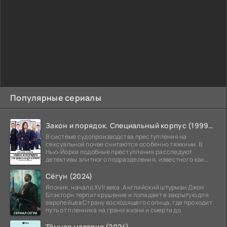
Популярные сериалы
Закон и порядок. Специальный корпус (1999-2026)
В системе судопроизводства преступления на
сексуальной почве считаются особенно тяжкими. В
Нью-Йорке подобные преступления расследуют
детективы элитного подразделения, известного как
Особый отдел.
Сёгун (2024)
Япония, начало XVII века. Английский штурман Джон
Блэкторн терпит крушение и попадает в закрытую для
европейцев Страну восходящего солнца, где проходит
путь от пленника на грани жизни и смерти до
Тёмная материя (2024)