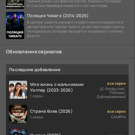
тайный роман со своей коллегой, Каролин Полхемус.
Его жизнь переворачивается с ног на голову,
Полиция Чикаго (2014-2026)
В центре сюжета находятся работники полицейского
департамента города Чикаго, в частности две группы
полицейских, которые находятся на разных ступенях
власти.
Обновления сериалов
Последние добавления
все серии
Моя жизнь с мальчиками
LE-Production,
Уолтер (2023-2026)
TVShows,
1 сезон
Дублированный
Страна боев (2026)
все серии
Coldfilm
1 сезон