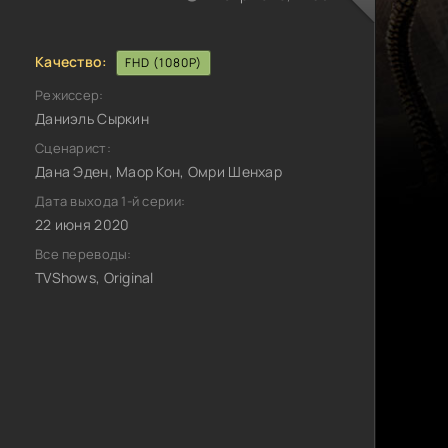
Качество:
FHD (1080P)
Режиссер:
Даниэль Сыркин
Сценарист:
Дана Эден, Маор Кон, Омри Шенхар
Дата выхода 1-й серии:
22 июня 2020
Все переводы:
TVShows, Original