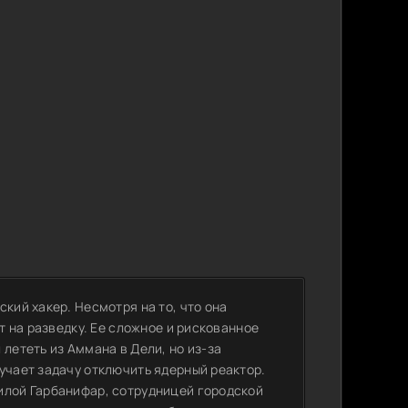
кий хакер. Несмотря на то, что она
ет на разведку. Ее сложное и рискованное
лететь из Аммана в Дели, но из-за
учает задачу отключить ядерный реактор.
илой Гарбанифар, сотрудницей городской