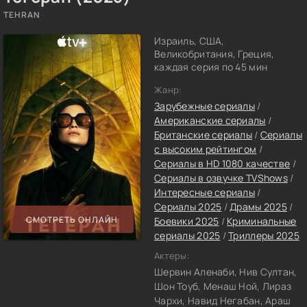
TEHRAN
Израиль, США,
Великобритания, Греция,
каждая серия по 45 мин
Жанр:
Зарубежные сериалы
/
Американские сериалы
/
Британские сериалы
/
Сериалы
с высоким рейтингом
/
Сериалы в HD 1080 качестве
/
Сериалы в озвучке TVShows
/
Интересные сериалы
/
Сериалы 2025
/
Драмы 2025
/
СМОТРЕТЬ ОНЛАЙН
Боевики 2025
/
Криминальные
сериалы 2025
/
Триллеры 2025
Актеры:
Шервин Аленаби, Нив Султан,
Шон Тоуб, Менаш Ной, Лираз
Чархи, Навид Негабан, Араш