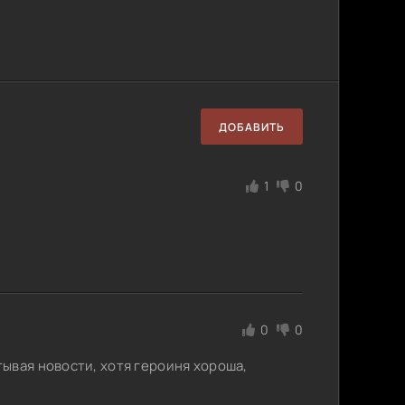
ДОБАВИТЬ
1
0
й
0
0
ывая новости, хотя героиня хороша,