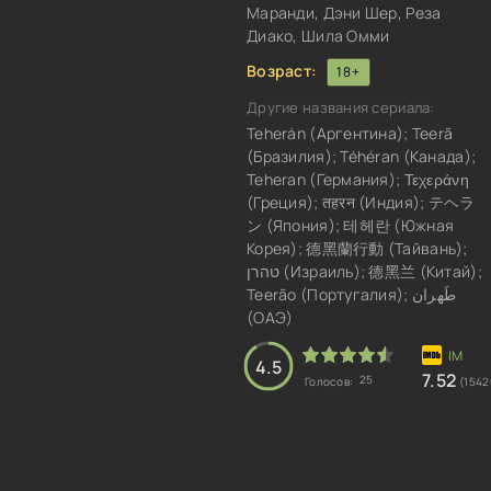
Маранди, Дэни Шер, Реза
Диако, Шила Омми
Возраст:
18+
Другие названия сериала:
Teherán (Аргентина); Teerã
(Бразилия); Téhéran (Канада);
Teheran (Германия); Τεχεράνη
(Греция); तहरन (Индия); テヘラ
ン (Япония); 테헤란 (Южная
Корея); 德黑蘭行動 (Тайвань);
טהרן (Израиль); 德黑兰 (Китай);
Teerão (Португалия); طَهران
(ОАЭ)
4.5
7.52
25
Голосов:
(1542