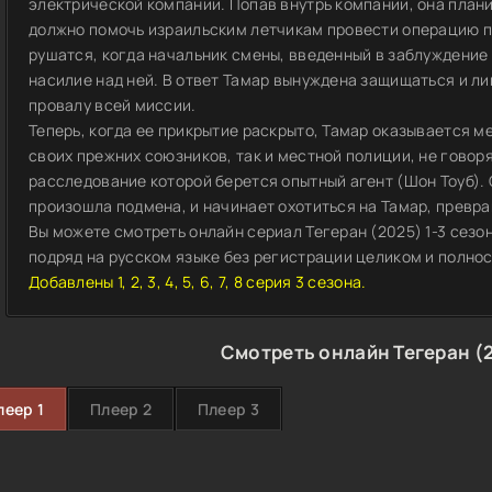
электрической компании. Попав внутрь компании, она план
должно помочь израильским летчикам провести операцию п
рушатся, когда начальник смены, введенный в заблуждение
насилие над ней. В ответ Тамар вынуждена защищаться и ли
провалу всей миссии.
Теперь, когда ее прикрытие раскрыто, Тамар оказывается ме
своих прежних союзников, так и местной полиции, не говоря
расследование которой берется опытный агент (Шон Тоуб). 
произошла подмена, и начинает охотиться на Тамар, превр
Вы можете смотреть онлайн сериал Тегеран (2025) 1-3 сезо
подряд на русском языке без регистрации целиком и полност
Добавлены 1, 2, 3, 4, 5, 6, 7, 8 серия 3 сезона.
Смотреть онлайн Тегеран (
леер 1
Плеер 2
Плеер 3