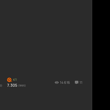
14 616
11
7.305
0)
(1895)