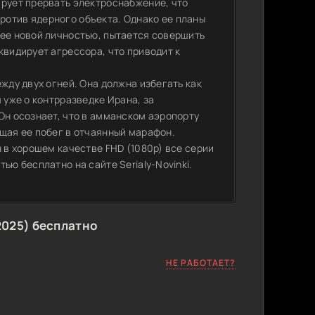
ирует прервать электроснабжение, что
ротив ядерного объекта. Однако ее планы
 ее новой личностью, пытается совершить
квидирует агрессора, что приводит к
жду двух огней. Она должна избегать как
 уже о контрразведке Ирана, за
Он осознает, что в амманском аэропорту
ащая ее побег в отчаянный марафон.
н в хорошем качестве FHD (1080p) все серии
ью бесплатно на сайте Serialy-Novinki.
2025) бесплатно
НЕ РАБОТАЕТ?