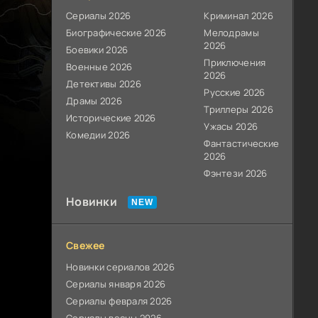
Сериалы 2026
Криминал 2026
Биографические 2026
Мелодрамы
2026
Боевики 2026
Приключения
Военные 2026
2026
Детективы 2026
Русские 2026
Драмы 2026
Триллеры 2026
Исторические 2026
Ужасы 2026
Комедии 2026
Фантастические
2026
Фэнтези 2026
Новинки
Свежее
Новинки сериалов 2026
Сериалы января 2026
Сериалы февраля 2026