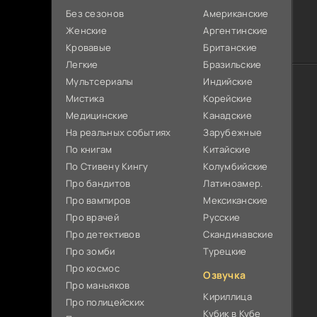
Без сезонов
Американские
Женские
Аргентинские
Кровавые
Британские
Легкие
Бразильские
Мультсериалы
Индийские
Мистика
Корейские
Медицинские
Канадские
На реальных событиях
Зарубежные
По книгам
Китайские
По Стивену Кингу
Колумбийские
Про бандитов
Латиноамер.
Про вампиров
Мексиканские
Про врачей
Русские
Про детективов
Скандинавские
Про зомби
Турецкие
Про космос
Озвучка
Про маньяков
Кириллица
Про полицейских
Кубик в Кубе