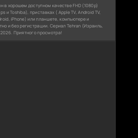
йн в хорошем доступном качестве FHD (1080p)
s и Toshiba), приставках ( Apple TV, Android TV,
droid, iPhone) или планшете, компьютере и
тно и без регистрации. Сериал Tehran (Израиль,
 2026. Приятного просмотра!