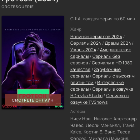
GROTESQUERIE
США, каждая серия по 60 мин
Жанр:
Новинки сериалов 2024
/
Сериалы 2024
/
Драмы 2024
/
Ужасы 2024
/
Американские
сериалы
/
Сериалы без
сезонов
/
Сериалы в HD 1080
качестве
/
Зарубежные
сериалы
/
Сериалы с высоким
рейтингом
/
Интересные
сериалы
/
Сериалы в озвучке
HDrezka Studio
/
Сериалы в
СМОТРЕТЬ ОНЛАЙН
озвучке TVShows
Актеры:
Ниси Нэш, Николас Александр
Чавес, Лесли Мэнвилл, Travis
Kelce, Кортни Б. Вэнс, Тесса
Феррер, Микаэла Даймонд,