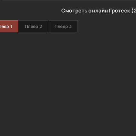
Смотреть онлайн Гротеск (
леер 1
Плеер 2
Плеер 3