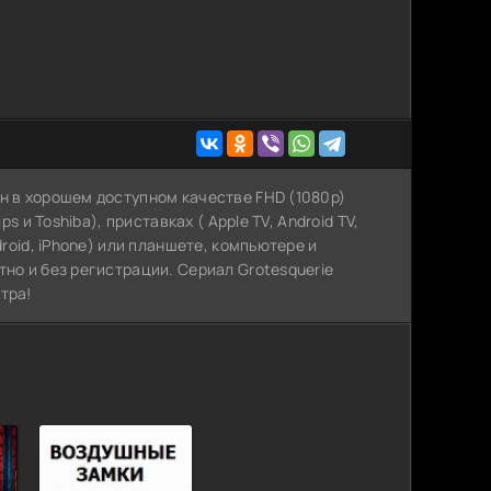
н в хорошем доступном качестве FHD (1080p)
s и Toshiba), приставках ( Apple TV, Android TV,
droid, iPhone) или планшете, компьютере и
тно и без регистрации. Сериал Grotesquerie
тра!