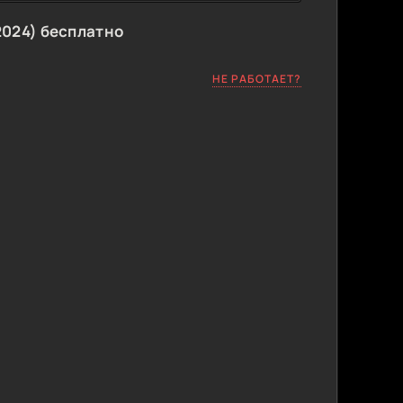
2024) бесплатно
НЕ РАБОТАЕТ?