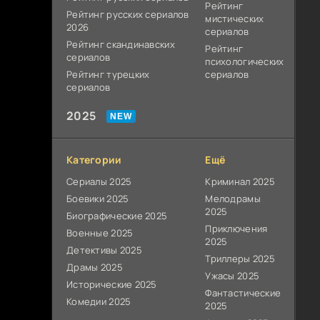
Рейтинг
Рейтинг русских сериалов
мистических
2026
сериалов
Рейтинг скандинавских
Рейтинг
сериалов
психологических
Рейтинг турецких
сериалов
сериалов
2025
Категории
Ещё
Сериалы 2025
Криминал 2025
Боевики 2025
Мелодрамы
2025
Биографические 2025
Приключения
Военные 2025
2025
Детективы 2025
Триллеры 2025
Драмы 2025
Ужасы 2025
Исторические 2025
Фантастические
Комедии 2025
2025