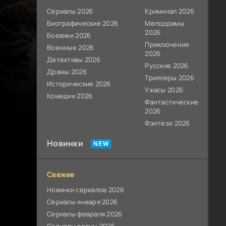
Сериалы 2026
Криминал 2026
Биографические 2026
Мелодрамы
2026
Боевики 2026
Приключения
Военные 2026
2026
Детективы 2026
Русские 2026
Драмы 2026
Триллеры 2026
Исторические 2026
Ужасы 2026
Комедии 2026
Фантастические
2026
Фэнтези 2026
Новинки
Свежее
Новинки сериалов 2026
Сериалы января 2026
Сериалы февраля 2026