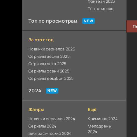
Фэнтези 2025
Топ за месяц
Топ по просмотрам
П
За этот год
Новинки сериалов 2025
Сериалы весны 2025
Сериалы лета 2025
Сериалы осени 2025
Сериалы декабря 2025
2024
Жанры
Ещё
Новинки сериалов 2024
Криминал 2024
Сериалы 2024
Мелодрамы
2024
Биографические 2024