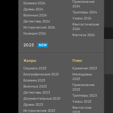
Приключения
Боевики 2024
2024
Драмы 2024
Триллеры 2024
Военные 2024
Ужасы 2024
Детективы 2024
Фантастические
Исторические 2024
2024
80
Комедии 2024
Фэнтези 2024
2023
Жанры
Плюс
Сериалы 2023
Криминал 2023
Биографические 2023
Мелодрамы
2023
Боевики 2023
Приключения
Военные 2023
2023
Детективы 2023
Триллеры 2023
Документальные 2023
Ужасы 2023
Драмы 2023
Фантастика
Исторические 2023
2023