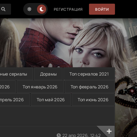
РЕГИСТРАЦИЯ
ВОЙТИ
ные сериалы
Дорамы
Топ сериалов 2021
 2026
Топ январь 2026
Топ февраль 2026
апрель 2026
Топ май 2026
Топ июнь 2026
22 апр 2026, 12:42