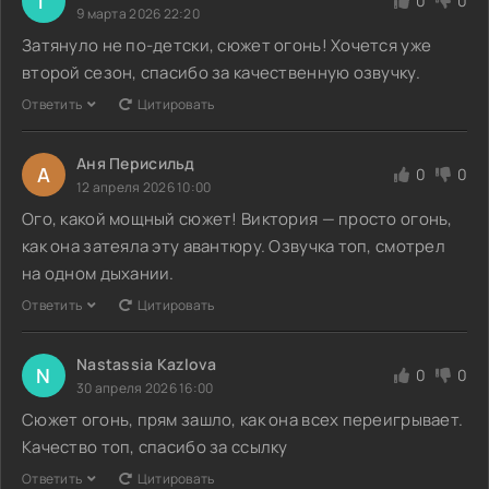
Г
0
0
9 марта 2026 22:20
Затянуло не по-детски, сюжет огонь! Хочется уже
второй сезон, спасибо за качественную озвучку.
Ответить
Цитировать
Аня Перисильд
А
0
0
12 апреля 2026 10:00
Ого, какой мощный сюжет! Виктория — просто огонь,
как она затеяла эту авантюру. Озвучка топ, смотрел
на одном дыхании.
Ответить
Цитировать
Nastassia Kazlova
N
0
0
30 апреля 2026 16:00
Сюжет огонь, прям зашло, как она всех переигрывает.
Качество топ, спасибо за ссылку
Ответить
Цитировать