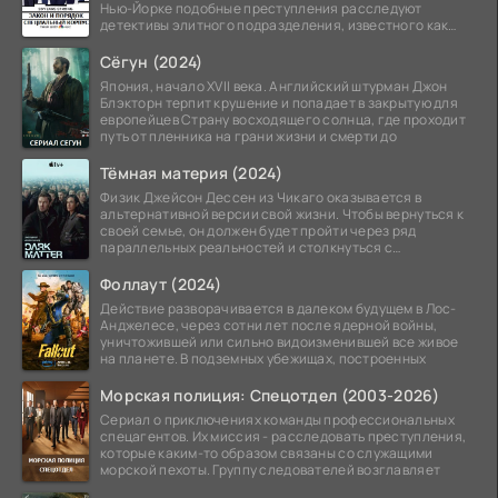
Нью-Йорке подобные преступления расследуют
детективы элитного подразделения, известного как
Особый отдел.
Сёгун (2024)
Япония, начало XVII века. Английский штурман Джон
Блэкторн терпит крушение и попадает в закрытую для
европейцев Страну восходящего солнца, где проходит
путь от пленника на грани жизни и смерти до
Тёмная материя (2024)
Физик Джейсон Дессен из Чикаго оказывается в
альтернативной версии свой жизни. Чтобы вернуться к
своей семье, он должен будет пройти через ряд
параллельных реальностей и столкнуться с
альтернативной
Фоллаут (2024)
Действие разворачивается в далеком будущем в Лос-
Анджелесе, через сотни лет после ядерной войны,
уничтожившей или сильно видоизменившей все живое
на планете. В подземных убежищах, построенных
Морская полиция: Спецотдел (2003-2026)
Сериал о приключениях команды профессиональных
спецагентов. Их миссия - расследовать преступления,
которые каким-то образом связаны со служащими
морской пехоты. Группу следователей возглавляет