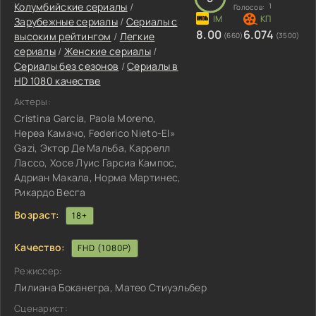
Колумбийские сериалы
/
1
Голосов:
Зарубежные сериалы
/
Сериалы с
8.00
6.074
высоким рейтингом
/
Легкие
(660)
(3500)
сериалы
/
Женские сериалы
/
Сериалы без сезонов
/
Сериалы в
HD 1080 качестве
Актеры:
Cristina García, Paola Moreno,
Нереа Камачо, Federico Nieto-El»
Gazi, Эктор Де Мальба, Каррелл
Лассо, Хосе Луис Гарсиа Кампос,
Адриан Макала, Норма Мартинес,
Рикардо Весга
Возраст:
18+
Качество:
FHD (1080P)
Режиссер:
Лилиана Боканегра, Матео Стиуэльбер
Сценарист: