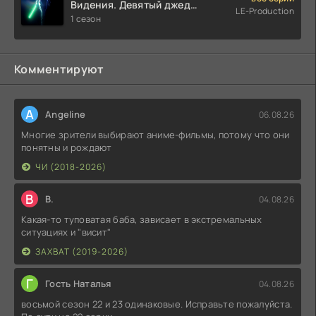
Видения. Девятый джедай
LE-Production
(2026)
1 сезон
Комментируют
A
Angeline
06.08.26
Многие зрители выбирают аниме-фильмы, потому что они
понятны и рождают
ЧИ (2018-2026)
В
В.
04.08.26
Какая-то туповатая баба, зависает в экстремальных
ситуациях и "висит"
ЗАХВАТ (2019-2026)
Г
Гость Наталья
04.08.26
восьмой сезон 22 и 23 одинаковые. Исправьте пожалуйста.