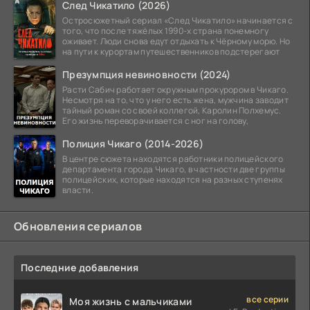
След Чикатило (2026)
Остросюжетный сериал «След Чикатило» начинается с
того, что после тяжёлых 1990-х страна понемногу
оживает. Люди снова едут отдыхать к Чёрному морю. Но
на пути к курортам путешественников подстерегают
Презумпция невиновности (2024)
Расти Сабич работает окружным прокурором в Чикаго.
Несмотря на то, что у него есть жена, мужчина заводит
тайный роман со своей коллегой, Каролин Полхемус.
Его жизнь переворачивается с ног на голову,
Полиция Чикаго (2014-2026)
В центре сюжета находятся работники полицейского
департамента города Чикаго, в частности две группы
полицейских, которые находятся на разных ступенях
власти.
Обновления сериалов
Последние добавления
все серии
Моя жизнь с мальчиками