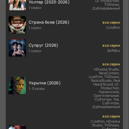
LE-Production,
Уолтер (2023-2026)
TVShows,
1 сезон
Дублированный
Страна боев (2026)
все серии
Coldfilm
1 сезон
Супруг (2026)
все серии
SoftBox
1 сезон
все серии
HDrezka Studio,
NewComers,
LostFilm, TVShows,
RezkaStudio, Red
Укрытие (2026)
Head Sound, LE-
Production,
1-3 сезон
Украинский,
Оригинальный,
Субтитры, Укр.
Субтитры,
Дублированный
все серии
Coldfilm, HDrezka
Studio, TVShows,
Субтитры,