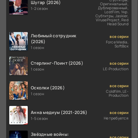
Шугар (2026)
Оригинальный,
Дублированный,
1-2 сезон
LostFilm, Укр.
Субтитры, Jaskier,
ViruseProject, Red
Head Sound
Любимый сотрудник
все серии
(2026)
Force Media,
SoftBox
1 сезон
Стерлинг-Поинт (2026)
все серии
LE-Production
1 сезон
все серии
Осколки (2026)
Coldfilm, LE-
1 сезон
Production
Анна медиум (2021-2026)
все серии
Не требуется
1-5 сезон
Звёздные войны:
все серии