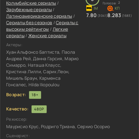
Колумбийские сериалы
/
2
Голосов:
Зарубежные сериалы
/
7.80
8.283
Латиноамериканские сериалы
/
(3041)
(1683)
Сериалы без сезонов
/
Сериалы с
высоким рейтингом
/
Легкие
сериалы
/
Женские сериалы
Актеры:
Хуан Альфонсо Баптиста, Паола
Андреа Рей, Данна Гарсия, Марио
Симарро, Наташа Клаусс,
Кристина Лилли, Сарик Леон,
Мишель Браун, Карменса
Гонсалес, Hilda Iliopoulou
Возраст:
18+
Качество:
480P
Режиссер:
Маурисио Крус, Родриго Триана, Серхио Осорио
Сценарист: