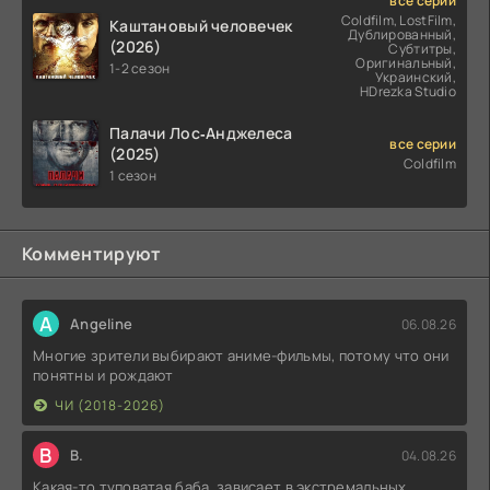
все серии
Coldfilm, LostFilm,
Каштановый человечек
Дублированный,
(2026)
Субтитры,
Оригинальный,
1-2 сезон
Украинский,
HDrezka Studio
Палачи Лос‑Анджелеса
все серии
(2025)
Coldfilm
1 сезон
Комментируют
A
Angeline
06.08.26
Многие зрители выбирают аниме-фильмы, потому что они
понятны и рождают
ЧИ (2018-2026)
В
В.
04.08.26
Какая-то туповатая баба, зависает в экстремальных