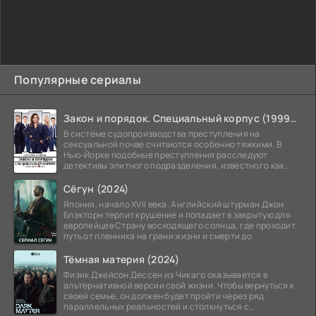
Популярные сериалы
Закон и порядок. Специальный корпус (1999-2026)
В системе судопроизводства преступления на
сексуальной почве считаются особенно тяжкими. В
Нью-Йорке подобные преступления расследуют
детективы элитного подразделения, известного как
Особый отдел.
Сёгун (2024)
Япония, начало XVII века. Английский штурман Джон
Блэкторн терпит крушение и попадает в закрытую для
европейцев Страну восходящего солнца, где проходит
путь от пленника на грани жизни и смерти до
Тёмная материя (2024)
Физик Джейсон Дессен из Чикаго оказывается в
альтернативной версии свой жизни. Чтобы вернуться к
своей семье, он должен будет пройти через ряд
параллельных реальностей и столкнуться с