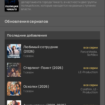
департамента города Чикаго, в частности две группы
полицейских, которые находятся на разных ступенях
власти.
Обновления сериалов
Последние добавления
Любимый сотрудник
все серии
(2026)
Force Media,
SoftBox
1 сезон
Стерлинг-Поинт (2026)
все серии
LE-Production
1 сезон
все серии
Осколки (2026)
Coldfilm, LE-
1 сезон
Production