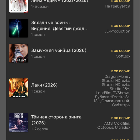
Анна медиум (2021-2026)
все серии
Не требуется
1-5 сезон
Звёздные войны:
все серии
Видения. Девятый джедай
LE-Production
(2026)
1 сезон
Замужняя убийца (2026)
все серии
SoftBox
1 сезон
все серии
Dragon Money
Studio, HDrezka
Лаки (2026)
Studio, HDrezka
Studio. 18+,
1 сезон
LostFilm, TVShows,
Дубляж HDrezka St.
18+, Оригинальный,
Субтитры
Тёмная сторона ринга
все серии
(2026)
AMS, Coldfilm,
Octopus, Ultradox
1-7 сезон