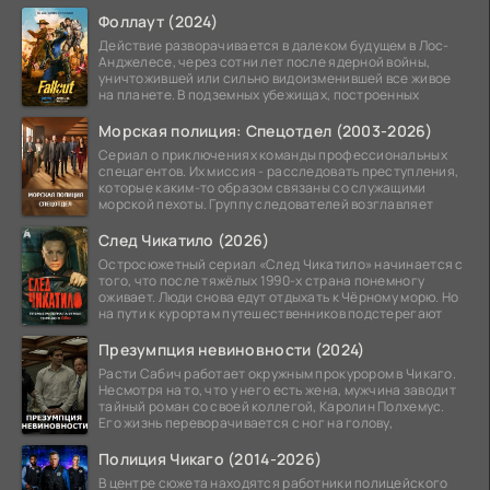
альтернативной
Фоллаут (2024)
Действие разворачивается в далеком будущем в Лос-
Анджелесе, через сотни лет после ядерной войны,
уничтожившей или сильно видоизменившей все живое
на планете. В подземных убежищах, построенных
Морская полиция: Спецотдел (2003-2026)
Сериал о приключениях команды профессиональных
спецагентов. Их миссия - расследовать преступления,
которые каким-то образом связаны со служащими
морской пехоты. Группу следователей возглавляет
След Чикатило (2026)
Остросюжетный сериал «След Чикатило» начинается с
того, что после тяжёлых 1990-х страна понемногу
оживает. Люди снова едут отдыхать к Чёрному морю. Но
на пути к курортам путешественников подстерегают
Презумпция невиновности (2024)
Расти Сабич работает окружным прокурором в Чикаго.
Несмотря на то, что у него есть жена, мужчина заводит
тайный роман со своей коллегой, Каролин Полхемус.
Его жизнь переворачивается с ног на голову,
Полиция Чикаго (2014-2026)
В центре сюжета находятся работники полицейского