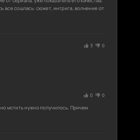
 от сериала, уже показатель его качества.
ь все сошлась: сюжет, интрига, волнение от
3
0
0
0
ьно мстить нужно получилось. Причем