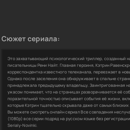
Сюжет сериала:
Это захватывающий психологический триллер, созданный н
писательницы Рени Найт. Главная героиня, Кэтрин Равенск
корреспондентка известного телеканала, переезжает в новы
Однако после заселения она обнаруживает в спальне странн
принадлежала предыдущему владельцу. Заинтригованная на
ужасом понимает, что на страницах разворачивается её со
поразительной точностью описывает события её жизни, вкл
которые Кэтрин тщательно скрывала даже от самых близких
Вы можете смотреть онлайн сериал Все совпадения неслуча
(1080p) все серии подряд на русском языке без регистраци
Serialy-Novinki.