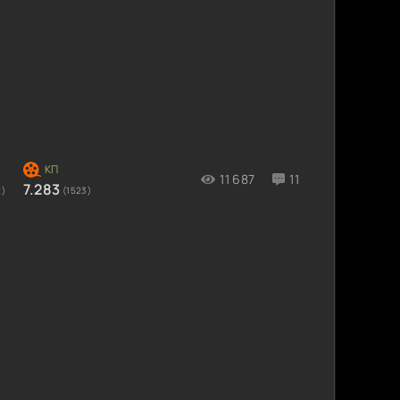
11 687
11
7.283
2)
(1523)