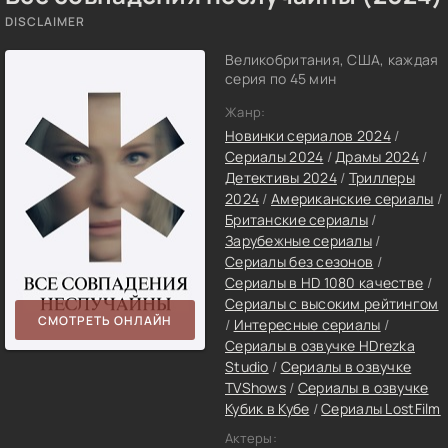
DISCLAIMER
Великобритания, США, каждая
серия по 45 мин
Жанр:
Новинки сериалов 2024
/
Сериалы 2024
/
Драмы 2024
/
Детективы 2024
/
Триллеры
2024
/
Американские сериалы
/
Британские сериалы
/
Зарубежные сериалы
/
Сериалы без сезонов
/
Сериалы в HD 1080 качестве
/
Сериалы с высоким рейтингом
СМОТРЕТЬ ОНЛАЙН
/
Интересные сериалы
/
Сериалы в озвучке HDrezka
Studio
/
Сериалы в озвучке
TVShows
/
Сериалы в озвучке
Кубик в Кубе
/
Сериалы LostFilm
Актеры: