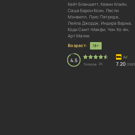
Кейт Бланшетт, Кевин Клайн,
Саша Барон Коэн, Лесли
Мэнвилл, Луис Патридж,
Лейла Джордж, Индира Варма,
Коди Смит-Макфи, Чон Хо-ён,
Арт Малик
Возраст:
18+
4.5
7.20
24
Голосов:
(262