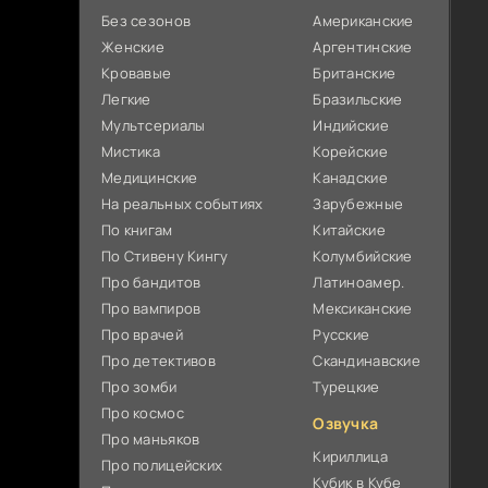
Без сезонов
Американские
Женские
Аргентинские
Кровавые
Британские
Легкие
Бразильские
Мультсериалы
Индийские
Мистика
Корейские
Медицинские
Канадские
На реальных событиях
Зарубежные
По книгам
Китайские
По Стивену Кингу
Колумбийские
Про бандитов
Латиноамер.
Про вампиров
Мексиканские
Про врачей
Русские
Про детективов
Скандинавские
Про зомби
Турецкие
Про космос
Озвучка
Про маньяков
Кириллица
Про полицейских
Кубик в Кубе