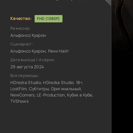
Качество:
FHD (1080P)
Режиссер:
Альфонсо Куарон
Сценарист:
Альфонсо Куарон, Рени Найт
Дата выхода 1-й серии:
29 августа 2024
Все переводы:
HDrezka Studio, HDrezka Studio. 18+,
LostFilm, Субтитры, Оригинальный,
NewComers, LE-Production, Кубик в Кубе,
TVShows