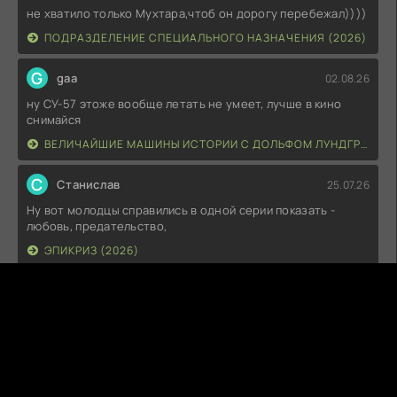
не хватило только Мухтара,чтоб он дорогу перебежал))))
ПОДРАЗДЕЛЕНИЕ СПЕЦИАЛЬНОГО НАЗНАЧЕНИЯ (2026)
G
gaa
02.08.26
ну СУ-57 этоже вообще летать не умеет, лучше в кино
снимайся
ВЕЛИЧАЙШИЕ МАШИНЫ ИСТОРИИ С ДОЛЬФОМ ЛУНДГРЕНОМ (2026)
С
Станислав
25.07.26
Ну вот молодцы справились в одной серии показать -
любовь, предательство,
ЭПИКРИЗ (2026)