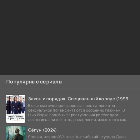
Популярные сериалы
Закон и порядок. Специальный корпус (1999-2026)
В системе судопроизводства преступления на
сексуальной почве считаются особенно тяжкими. В
Нью-Йорке подобные преступления расследуют
детективы элитного подразделения, известного как
Особый отдел.
Сёгун (2024)
Япония, начало XVII века. Английский штурман Джон