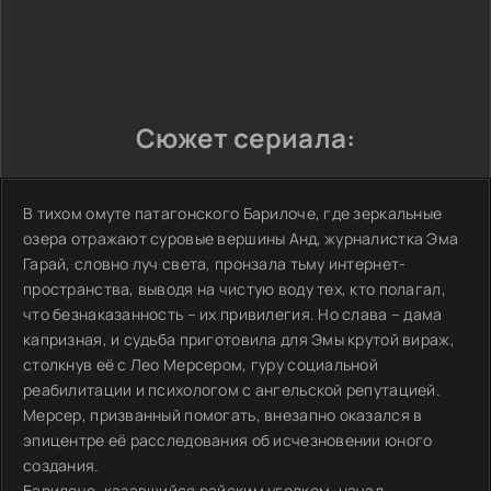
Сюжет сериала:
В тихом омуте патагонского Барилоче, где зеркальные
озера отражают суровые вершины Анд, журналистка Эма
Гарай, словно луч света, пронзала тьму интернет-
пространства, выводя на чистую воду тех, кто полагал,
что безнаказанность – их привилегия. Но слава – дама
капризная, и судьба приготовила для Эмы крутой вираж,
столкнув её с Лео Мерсером, гуру социальной
реабилитации и психологом с ангельской репутацией.
Мерсер, призванный помогать, внезапно оказался в
эпицентре её расследования об исчезновении юного
создания.
Барилоче, казавшийся райским уголком, начал