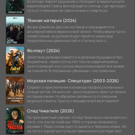
Блэкторн терпит крушение и попадает в закрытую для
европейцев Страну восходящего солнца, где проходит
путь от пленника на грани жизни и смерти до
Тёмная материя (2024)
Физик Джейсон Дессен из Чикаго оказывается в
альтернативной версии свой жизни. Чтобы вернуться к
своей семье, он должен будет пройти через ряд
параллельных реальностей и столкнуться с
альтернативной
Фоллаут (2024)
Действие разворачивается в далеком будущем в Лос-
Анджелесе, через сотни лет после ядерной войны,
уничтожившей или сильно видоизменившей все живое
на планете. В подземных убежищах, построенных
Морская полиция: Спецотдел (2003-2026)
Сериал о приключениях команды профессиональных
спецагентов. Их миссия - расследовать преступления,
которые каким-то образом связаны со служащими
морской пехоты. Группу следователей возглавляет
След Чикатило (2026)
Остросюжетный сериал «След Чикатило» начинается с
того, что после тяжёлых 1990-х страна понемногу
оживает. Люди снова едут отдыхать к Чёрному морю. Но
на пути к курортам путешественников подстерегают