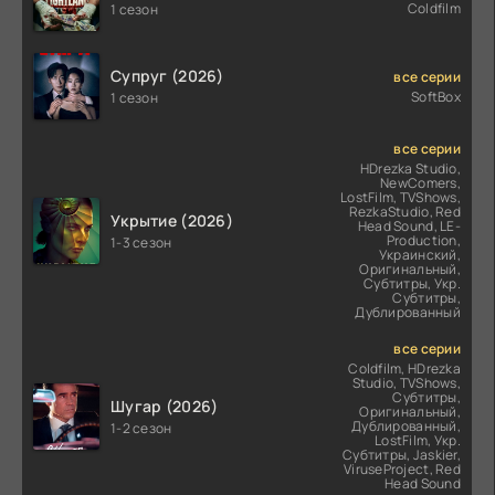
Coldfilm
1 сезон
Супруг (2026)
все серии
SoftBox
1 сезон
все серии
HDrezka Studio,
NewComers,
LostFilm, TVShows,
RezkaStudio, Red
Укрытие (2026)
Head Sound, LE-
Production,
1-3 сезон
Украинский,
Оригинальный,
Субтитры, Укр.
Субтитры,
Дублированный
все серии
Coldfilm, HDrezka
Studio, TVShows,
Субтитры,
Шугар (2026)
Оригинальный,
Дублированный,
1-2 сезон
LostFilm, Укр.
Субтитры, Jaskier,
ViruseProject, Red
Head Sound