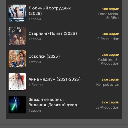
Любимый сотрудник
все серии
(2026)
Force Media,
SoftBox
1 сезон
Стерлинг-Поинт (2026)
все серии
LE-Production
1 сезон
все серии
Осколки (2026)
Coldfilm, LE-
1 сезон
Production
Анна медиум (2021-2026)
все серии
Не требуется
1-5 сезон
Звёздные войны:
все серии
Видения. Девятый джедай
LE-Production
(2026)
1 сезон