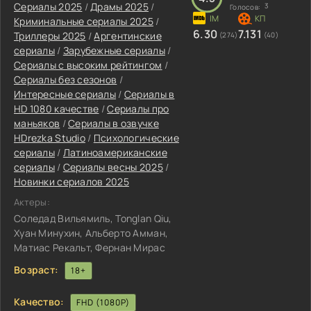
Сериалы 2025
/
Драмы 2025
/
3
Голосов:
Криминальные сериалы 2025
/
6.30
7.131
Триллеры 2025
/
Аргентинские
(274)
(40)
сериалы
/
Зарубежные сериалы
/
Сериалы с высоким рейтингом
/
Сериалы без сезонов
/
Интересные сериалы
/
Сериалы в
HD 1080 качестве
/
Сериалы про
маньяков
/
Сериалы в озвучке
HDrezka Studio
/
Психологические
сериалы
/
Латиноамериканские
сериалы
/
Сериалы весны 2025
/
Новинки сериалов 2025
Актеры:
Соледад Вильямиль, Tonglan Qiu,
Хуан Минухин, Альберто Амман,
Матиас Рекальт, Фернан Мирас
Возраст:
18+
Качество:
FHD (1080P)