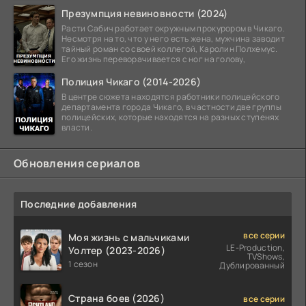
Презумпция невиновности (2024)
Расти Сабич работает окружным прокурором в Чикаго.
Несмотря на то, что у него есть жена, мужчина заводит
тайный роман со своей коллегой, Каролин Полхемус.
Его жизнь переворачивается с ног на голову,
Полиция Чикаго (2014-2026)
В центре сюжета находятся работники полицейского
департамента города Чикаго, в частности две группы
полицейских, которые находятся на разных ступенях
власти.
Обновления сериалов
Последние добавления
все серии
Моя жизнь с мальчиками
LE-Production,
Уолтер (2023-2026)
TVShows,
1 сезон
Дублированный
Страна боев (2026)
все серии