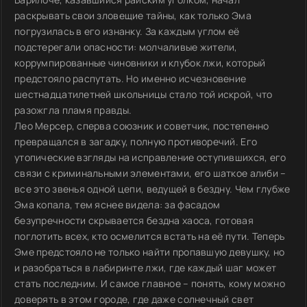
раскрывать свои зловещие тайны, как только Эма
погрузилась в его изнанку. За каждым углом её
подстерегали опасности: молчаливые жители,
коррумпированные чиновники и клубок лжи, который
предстояло распутать. Но именно исчезновение
шестнадцатилетней школьницы стало той искрой, что
разожгла пламя правды.
Лео Мерсер, сперва союзник и советчик, постепенно
превращался в загадку, полную противоречий. Его
утопические взгляды на исправление оступившихся, его
связи с криминальными элементами, его шаткое алиби –
все это звенья одной цепи, ведущей в бездну. Чем глубже
Эма копала, тем яснее видела: за фасадом
безупречности скрывается бездна хаоса, готовая
поглотить всех, кто осмелится встать на её пути. Теперь
Эме предстояло не только найти пропавшую девушку, но
и разобраться в лабиринте лжи, где каждый шаг может
стать последним. И самое главное – понять, кому можно
доверять в этом городе, где даже солнечный свет