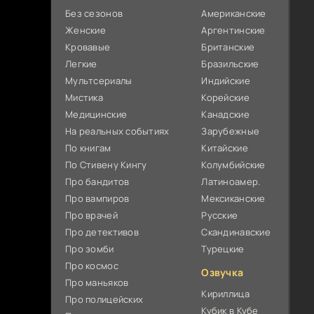
Без сезонов
Американские
Женские
Аргентинские
Кровавые
Британские
Легкие
Бразильские
Мультсериалы
Индийские
Мистика
Корейские
Медицинские
Канадские
На реальных событиях
Зарубежные
По книгам
Китайские
По Стивену Кингу
Колумбийские
Про бандитов
Латиноамер.
Про вампиров
Мексиканские
Про врачей
Русские
Про детективов
Скандинавские
Про зомби
Турецкие
Про космос
Озвучка
Про маньяков
Кириллица
Про полицейских
Кубик в Кубе