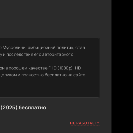
то Муссолини, амбициозный политик, стал
у и последствия его авторитарного
он в хорошем качестве FHD (1080p), HD
 целиком и полностью бесплатно на сайте
 (2025) бесплатно
НЕ РАБОТАЕТ?