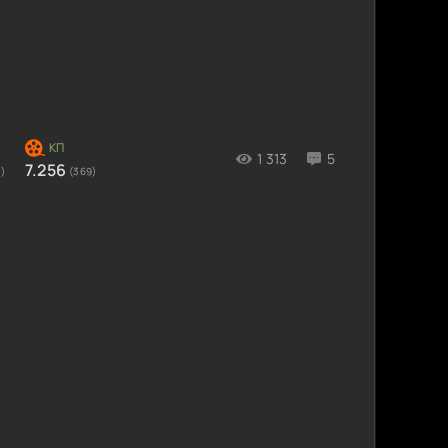
1 313
5
7.256
)
(369)