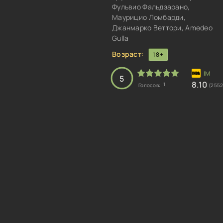
Фульвио Фальдзарано,
Маурицио Ломбарди,
Джанмарко Веттори, Amedeo
Gulla
Возраст:
18+
5
8.10
1
Голосов:
(2552