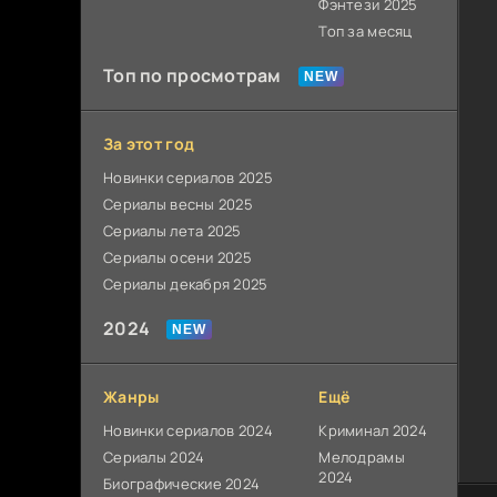
Фэнтези 2025
Топ за месяц
Топ по просмотрам
За этот год
Новинки сериалов 2025
Сериалы весны 2025
Сериалы лета 2025
Сериалы осени 2025
Сериалы декабря 2025
2024
Жанры
Ещё
Новинки сериалов 2024
Криминал 2024
Сериалы 2024
Мелодрамы
2024
Биографические 2024