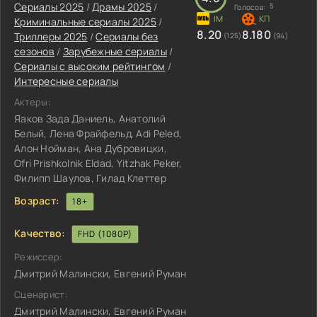
Сериалы 2025
/
Драмы 2025
/
5
Голосов:
Криминальные сериалы 2025
/
8.20
8.180
Триллеры 2025
/
Сериалы без
(125)
(94)
сезонов
/
Зарубежные сериалы
/
Сериалы с высоким рейтингом
/
Интересные сериалы
Актеры:
Яаков Зада Даниель, Анатолий
Белый, Лена Фрайфельд, Adi Peled,
Алон Нойман, Ана Дубровицки,
Ofri Prishkolnik Eldad, Yitzhak Peker,
Филипп Шаулов, Гилад Клеттер
Возраст:
18+
Качество:
FHD (1080P)
Режиссер:
Дмитрий Малински, Евгений Руман
Сценарист:
Дмитрий Малински, Евгений Руман