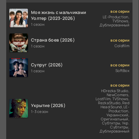
все серии
Моя жизнь с мальчиками
LE-Production,
Уолтер (2023-2026)
TVShows,
1 сезон
Дублированный
Страна боев (2026)
все серии
Coldfilm
1 сезон
Супруг (2026)
все серии
SoftBox
1 сезон
все серии
HDrezka Studio,
NewComers,
LostFilm, TVShows,
RezkaStudio, Red
Укрытие (2026)
Head Sound, LE-
Production,
1-3 сезон
Украинский,
Оригинальный,
Субтитры, Укр.
Субтитры,
Дублированный