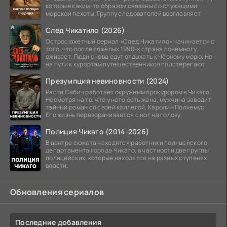
которые каким-то образом связаны со служащими
морской пехоты. Группу следователей возглавляет
След Чикатило (2026)
Остросюжетный сериал «След Чикатило» начинается с
того, что после тяжёлых 1990-х страна понемногу
оживает. Люди снова едут отдыхать к Чёрному морю. Но
на пути к курортам путешественников подстерегают
Презумпция невиновности (2024)
Расти Сабич работает окружным прокурором в Чикаго.
Несмотря на то, что у него есть жена, мужчина заводит
тайный роман со своей коллегой, Каролин Полхемус.
Его жизнь переворачивается с ног на голову,
Полиция Чикаго (2014-2026)
В центре сюжета находятся работники полицейского
департамента города Чикаго, в частности две группы
полицейских, которые находятся на разных ступенях
власти.
Обновления сериалов
Последние добавления