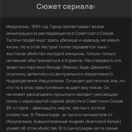
Сюжет сериала:
Иерусалим, 1991 год. Город захлестывает волна
иммиграции из распадающегося Советского Союза.
Тысячи людей ищут здесь убежище и надежду на новую
жизнь. Но в этой пестрой толпе скрывается тьма –
жестокое убийство молодой женщины, только-только
начавшей обустраиваться в Израиле. Расследовать это
зверство поручено Йехуде (Яакову Зада-Даниелю),
опытному детективу из Центрального оперативного
подразделения Иерусалима. Он видел достаточно зла, но
что-то в этом преступлении не дает ему покоя. Он
начинает раскапывать прошлое и находит ужасающую
связь с нераскрытой серией убийств в Советском Союзе
80-х годов – двенадцать жертв, убитых с жуткой
схожестью. В Ленинграде, за тысячи километров от
Иерусалима, бывший военный Андрей (Анатолий Белый)
узнает об этом убийстве. Его сын осужден за те самые