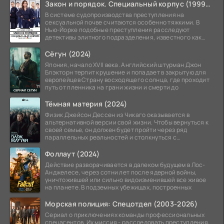
Закон и порядок. Специальный корпус (1999-2026)
В системе судопроизводства преступления на
сексуальной почве считаются особенно тяжкими. В
Нью-Йорке подобные преступления расследуют
детективы элитного подразделения, известного как
Особый отдел.
Сёгун (2024)
Япония, начало XVII века. Английский штурман Джон
Блэкторн терпит крушение и попадает в закрытую для
европейцев Страну восходящего солнца, где проходит
путь от пленника на грани жизни и смерти до
Тёмная материя (2024)
Физик Джейсон Дессен из Чикаго оказывается в
альтернативной версии свой жизни. Чтобы вернуться к
своей семье, он должен будет пройти через ряд
параллельных реальностей и столкнуться с
альтернативной
Фоллаут (2024)
Действие разворачивается в далеком будущем в Лос-
Анджелесе, через сотни лет после ядерной войны,
уничтожившей или сильно видоизменившей все живое
на планете. В подземных убежищах, построенных
Морская полиция: Спецотдел (2003-2026)
Сериал о приключениях команды профессиональных
спецагентов. Их миссия - расследовать преступления,