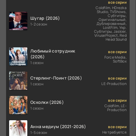
все серии
Coldfilm, HDrezka
Studio, TVShows,
Субтитры,
Шугар (2026)
Оригинальный,
Дублированный,
1-2 сезон
LostFilm, Укр.
Субтитры, Jaskier,
ViruseProject, Red
Head Sound
Любимый сотрудник
все серии
(2026)
Force Media,
SoftBox
1 сезон
Стерлинг-Поинт (2026)
все серии
LE-Production
1 сезон
все серии
Осколки (2026)
Coldfilm, LE-
1 сезон
Production
Анна медиум (2021-2026)
все серии
Не требуется
1-5 сезон