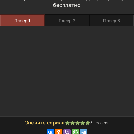
бесплатно
Плеер 1
Плеер 2
Плеер 3
Оцените сериал
5
голосов
100
1
2
3
4
5