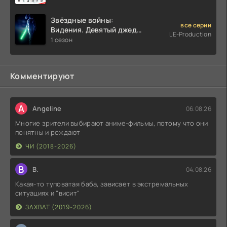
Звёздные войны:
все серии
Видения. Девятый джедай
LE-Production
(2026)
1 сезон
Комментируют
A
Angeline
06.08.26
Многие зрители выбирают аниме-фильмы, потому что они
понятны и рождают
ЧИ (2018-2026)
В
В.
04.08.26
Какая-то туповатая баба, зависает в экстремальных
ситуациях и "висит"
ЗАХВАТ (2019-2026)