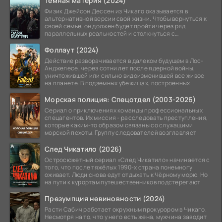
Тёмная материя (2024)
Физик Джейсон Дессен из Чикаго оказывается в
альтернативной версии свой жизни. Чтобы вернуться к
своей семье, он должен будет пройти через ряд
параллельных реальностей и столкнуться с
альтернативной
Фоллаут (2024)
Действие разворачивается в далеком будущем в Лос-
Анджелесе, через сотни лет после ядерной войны,
уничтожившей или сильно видоизменившей все живое
на планете. В подземных убежищах, построенных
Морская полиция: Спецотдел (2003-2026)
Сериал о приключениях команды профессиональных
спецагентов. Их миссия - расследовать преступления,
которые каким-то образом связаны со служащими
морской пехоты. Группу следователей возглавляет
След Чикатило (2026)
Остросюжетный сериал «След Чикатило» начинается с
того, что после тяжёлых 1990-х страна понемногу
оживает. Люди снова едут отдыхать к Чёрному морю. Но
на пути к курортам путешественников подстерегают
Презумпция невиновности (2024)
Расти Сабич работает окружным прокурором в Чикаго.
Несмотря на то, что у него есть жена, мужчина заводит