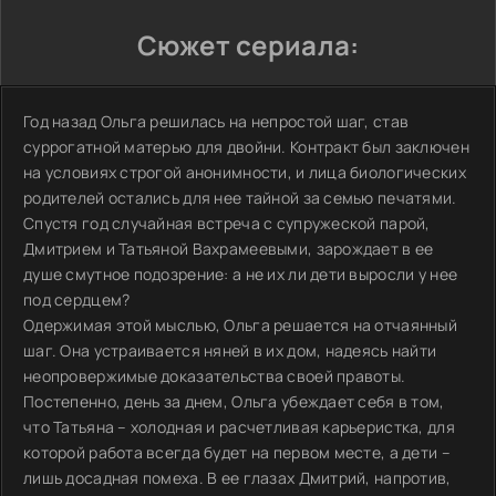
Сюжет сериала:
Год назад Ольга решилась на непростой шаг, став
суррогатной матерью для двойни. Контракт был заключен
на условиях строгой анонимности, и лица биологических
родителей остались для нее тайной за семью печатями.
Спустя год случайная встреча с супружеской парой,
Дмитрием и Татьяной Вахрамеевыми, зарождает в ее
душе смутное подозрение: а не их ли дети выросли у нее
под сердцем?
Одержимая этой мыслью, Ольга решается на отчаянный
шаг. Она устраивается няней в их дом, надеясь найти
неопровержимые доказательства своей правоты.
Постепенно, день за днем, Ольга убеждает себя в том,
что Татьяна – холодная и расчетливая карьеристка, для
которой работа всегда будет на первом месте, а дети –
лишь досадная помеха. В ее глазах Дмитрий, напротив,