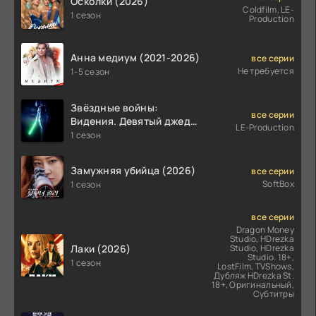
Осколки (2026)
Coldfilm, LE-
1 сезон
Production
Анна медиум (2021-2026)
все серии
Не требуется
1-5 сезон
Звёздные войны:
все серии
Видения. Девятый джедай
LE-Production
(2026)
1 сезон
Замужняя убийца (2026)
все серии
SoftBox
1 сезон
все серии
Dragon Money
Studio, HDrezka
Лаки (2026)
Studio, HDrezka
Studio. 18+,
1 сезон
LostFilm, TVShows,
Дубляж HDrezka St.
18+, Оригинальный,
Субтитры