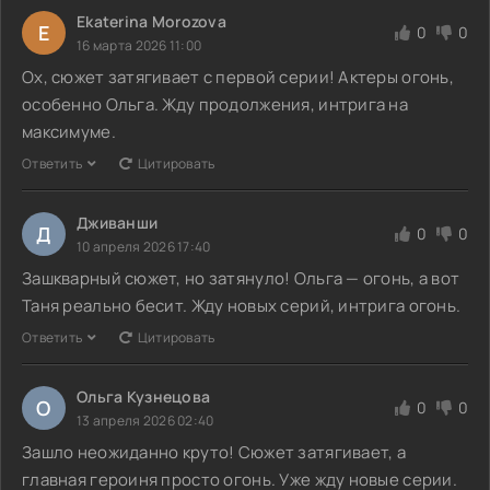
Ekaterina Morozova
E
0
0
16 марта 2026 11:00
Ох, сюжет затягивает с первой серии! Актеры огонь,
особенно Ольга. Жду продолжения, интрига на
максимуме.
Ответить
Цитировать
Дживанши
Д
0
0
10 апреля 2026 17:40
Зашкварный сюжет, но затянуло! Ольга — огонь, а вот
Таня реально бесит. Жду новых серий, интрига огонь.
Ответить
Цитировать
Ольга Кузнецова
О
0
0
13 апреля 2026 02:40
Зашло неожиданно круто! Сюжет затягивает, а
главная героиня просто огонь. Уже жду новые серии.