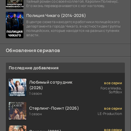
тайный роман со своей коллегой, Каролин Полхемус.
Его жизнь переворачивается с ног на голову,
Полиция Чикаго (2014-2026)
В центре сюжета находятся работники полицейского
департамента города Чикаго, в частности две группы
полицейских, которые находятся на разных ступенях
власти.
Обновления сериалов
Последние добавления
Любимый сотрудник
все серии
(2026)
Force Media,
SoftBox
1 сезон
Стерлинг-Поинт (2026)
все серии
LE-Production
1 сезон
все серии