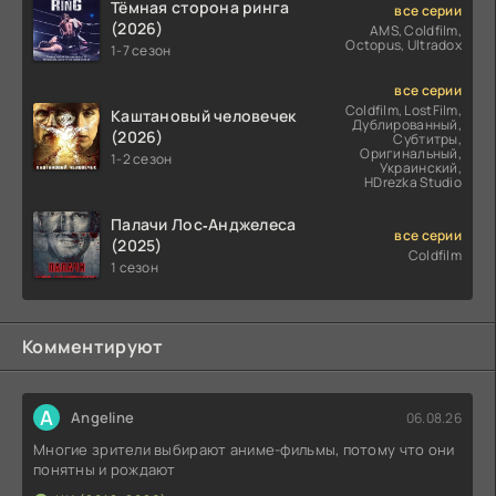
Тёмная сторона ринга
все серии
(2026)
AMS, Coldfilm,
Octopus, Ultradox
1-7 сезон
все серии
Coldfilm, LostFilm,
Каштановый человечек
Дублированный,
(2026)
Субтитры,
Оригинальный,
1-2 сезон
Украинский,
HDrezka Studio
Палачи Лос‑Анджелеса
все серии
(2025)
Coldfilm
1 сезон
Комментируют
A
Angeline
06.08.26
Многие зрители выбирают аниме-фильмы, потому что они
понятны и рождают