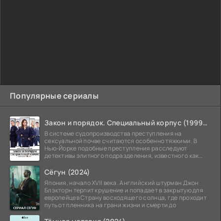
Популярные сериалы
Закон и порядок. Специальный корпус (1999-2026)
В системе судопроизводства преступления на
сексуальной почве считаются особенно тяжкими. В
Нью-Йорке подобные преступления расследуют
детективы элитного подразделения, известного как
Особый отдел.
Сёгун (2024)
Япония, начало XVII века. Английский штурман Джон
Блэкторн терпит крушение и попадает в закрытую для
европейцев Страну восходящего солнца, где проходит
путь от пленника на грани жизни и смерти до