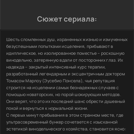
Сюжет сериала:
Шесть сломленных душ, израненных жизнью и измученных
безуспешными попытками исцеления, прибывают в
идиллическое, но изолированное поместье – роскошную
винодельню, затерянную вдали от посторонних глаз. Их
надежда – закрытый интенсивный курс терапии,
разработанный легендарным и эксцентричным доктором
Томасом Марлоу (Эусебио Понсела), чья репутация
строится на исцелении самых безнадежных случаев с
помощью новаторских, но порой шокирующих методов.
Они верят, что это их последний шанс обрести душевный
покой и вернуться к нормальной жизни.
С первых минут пребывания в этом странном месте, где
ультрасовременный бункер сочетается с изысканной
эстетикой винодельческого хозяйства, становится ясно: