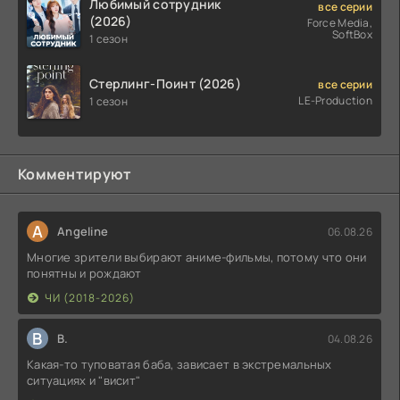
Любимый сотрудник
все серии
(2026)
Force Media,
SoftBox
1 сезон
Стерлинг-Поинт (2026)
все серии
LE-Production
1 сезон
Комментируют
A
Angeline
06.08.26
Многие зрители выбирают аниме-фильмы, потому что они
понятны и рождают
ЧИ (2018-2026)
В
В.
04.08.26
Какая-то туповатая баба, зависает в экстремальных
ситуациях и "висит"