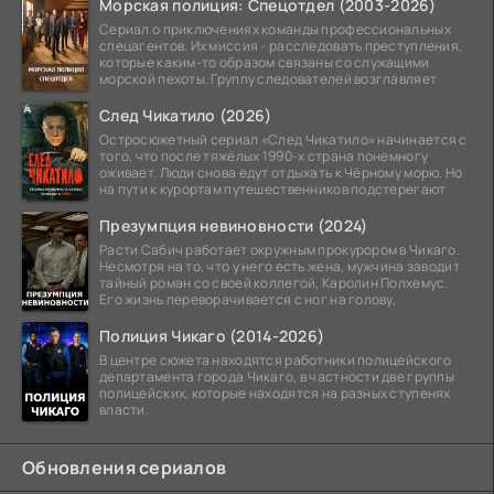
Морская полиция: Спецотдел (2003-2026)
Сериал о приключениях команды профессиональных
спецагентов. Их миссия - расследовать преступления,
которые каким-то образом связаны со служащими
морской пехоты. Группу следователей возглавляет
След Чикатило (2026)
Остросюжетный сериал «След Чикатило» начинается с
того, что после тяжёлых 1990-х страна понемногу
оживает. Люди снова едут отдыхать к Чёрному морю. Но
на пути к курортам путешественников подстерегают
Презумпция невиновности (2024)
Расти Сабич работает окружным прокурором в Чикаго.
Несмотря на то, что у него есть жена, мужчина заводит
тайный роман со своей коллегой, Каролин Полхемус.
Его жизнь переворачивается с ног на голову,
Полиция Чикаго (2014-2026)
В центре сюжета находятся работники полицейского
департамента города Чикаго, в частности две группы
полицейских, которые находятся на разных ступенях
власти.
Обновления сериалов