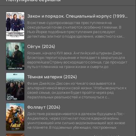
Закон и порядок. Специальный корпус (1999-2026)
В системе судопроизводства преступления на
сексуальной почве считаются особенно тяжкими. В
Нью-Йорке подобные преступления расследуют
детективы элитного подразделения, известного как
Особый отдел.
Сёгун (2024)
Япония, начало XVII века. Английский штурман Джон
Блэкторн терпит крушение и попадает в закрытую для
европейцев Страну восходящего солнца, где проходит
путь от пленника на грани жизни и смерти до
Тёмная материя (2024)
Физик Джейсон Дессен из Чикаго оказывается в
альтернативной версии свой жизни. Чтобы вернуться к
своей семье, он должен будет пройти через ряд
параллельных реальностей и столкнуться с
альтернативной
Фоллаут (2024)
Действие разворачивается в далеком будущем в Лос-
Анджелесе, через сотни лет после ядерной войны,
уничтожившей или сильно видоизменившей все живое
на планете. В подземных убежищах, построенных