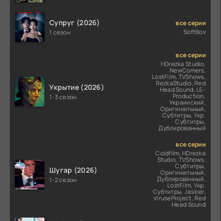
Супруг (2026)
все серии
SoftBox
1 сезон
все серии
HDrezka Studio,
NewComers,
LostFilm, TVShows,
RezkaStudio, Red
Укрытие (2026)
Head Sound, LE-
Production,
1-3 сезон
Украинский,
Оригинальный,
Субтитры, Укр.
Субтитры,
Дублированный
все серии
Coldfilm, HDrezka
Studio, TVShows,
Субтитры,
Шугар (2026)
Оригинальный,
Дублированный,
1-2 сезон
LostFilm, Укр.
Субтитры, Jaskier,
ViruseProject, Red
Head Sound