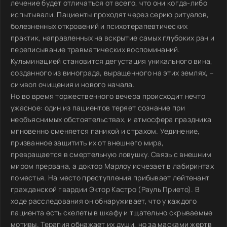
лечение будет отличаться от всего, что они когда-либо
испытывали. Пациенты проходят через серию ритуалов,
болезненных откровений и психотерапевтических
практик, направленных на вскрытие самых глубоких ран и
переписывание травматических воспоминаний.
Кульминацией становится дегустация уникального вина,
созданного из винограда, выращенного на этих землях, –
символ очищения и нового начала.
Но во время торжественного вечера происходит нечто
ужасное: один из пациентов теряет сознание при
необъяснимых обстоятельствах, и атмосфера праздника
мгновенно сменяется паникой и страхом. Уединение,
призванное защитить их от внешнего мира,
превращается в смертельную ловушку. Связь с внешним
миром прервана, а доктор Марлоу исчезает в лабиринтах
поместья. На место преступления прибывает лейтенант
гражданской гвардии Эктор Кастро (Рауль Прието). В
ходе расследования он обнаруживает, что у каждого
пациента есть скелеты в шкафу и тщательно скрываемые
мотивы. Терапия обнажает их души, но за масками жертв