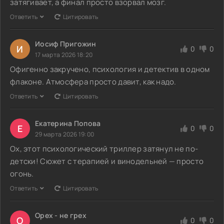
затягивает, а финал просто взорвал мозг.
Ответить
Цитировать
Иосиф Пригожин
И
0
0
17 марта 2026 18:20
Офигенно закручено, психология и детектив в одном
флаконе. Атмосфера просто давит, как надо.
Ответить
Цитировать
Екатерина Попова
Е
0
0
29 марта 2026 19:00
Ох, этот психологический триллер затянул не по-
детски! Сюжет с терапией и винодельней — просто
огонь.
Ответить
Цитировать
Орех - не грех
О
0
0