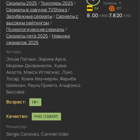
Сериалы 2025
/
Триллеры 2025
/
4
Голосов:
Сериалы в озвучке TVShows
/
8.00
7.820
Зарубежные сериалы
/
Сериалы с
(1800)
(130)
высоким рейтингом
/
Психологические сериалы
/
Сериалы лета 2025
/
Новинки
сериалов 2025
Актеры:
Эльза Патаки, Энрике Арсе,
Мириам Джованелли, Хуана
Акоста, Макси Иглесиас, Луис
Тосар, Ховик Кеучкерян, Фариба
Шейкхан, Рауль Прието, Альфонсо
Бассаве
Возраст:
18+
Качество:
FHD (1080P)
Режиссер:
Sergio Canovas, Carmen Vidal