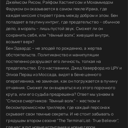
Джеймсом Рисом, Рэйфом Хастингсом и Мохаммедом
Фаруком он оказывается в самом пекле Ирака, где
каждая миссия стирает грань между добром и злом. Бен
попадает в паутину интриг, где предательство – обычное
дело, а мораль – лишь пустой звук. Сможет ли он
сохранить себя, или "тёмный волк", живущий внутри,
возьмет верх?
Бен Эдвардс – не злодей по рождению, а жертва
обстоятельств. Политиканство и манипуляции
постепенно разрушают его личность, толкая на
предательство. Его наставники, Джед Хаверфорд из ЦРУ и
Элиза Пераш из Моссада, видят в Бене ценного
оперативника, не замечая, как он погружается в пучину
отчаяния. Сможет ли он вырваться из этого порочного
круга, или его судьба предрешена? Ответ мы узнаем в
"Списке смертников: Тёмный волк" – жестком и
бескомпромиссном триллере, где каждый персонаж
скрывает свои темные секреты. И не стоит забывать о
грядущем втором сезоне "The Terminal List: True Believer",
где нас ждут новые испытания и новые герои.