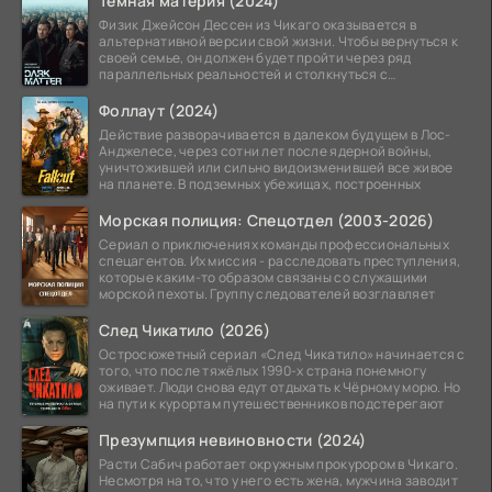
Тёмная материя (2024)
Физик Джейсон Дессен из Чикаго оказывается в
альтернативной версии свой жизни. Чтобы вернуться к
своей семье, он должен будет пройти через ряд
параллельных реальностей и столкнуться с
альтернативной
Фоллаут (2024)
Действие разворачивается в далеком будущем в Лос-
Анджелесе, через сотни лет после ядерной войны,
уничтожившей или сильно видоизменившей все живое
на планете. В подземных убежищах, построенных
Морская полиция: Спецотдел (2003-2026)
Сериал о приключениях команды профессиональных
спецагентов. Их миссия - расследовать преступления,
которые каким-то образом связаны со служащими
морской пехоты. Группу следователей возглавляет
След Чикатило (2026)
Остросюжетный сериал «След Чикатило» начинается с
того, что после тяжёлых 1990-х страна понемногу
оживает. Люди снова едут отдыхать к Чёрному морю. Но
на пути к курортам путешественников подстерегают
Презумпция невиновности (2024)
Расти Сабич работает окружным прокурором в Чикаго.
Несмотря на то, что у него есть жена, мужчина заводит