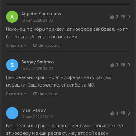
Aigerim Zhunusova
A
0
0
10 мая 2026 23:00
Наконец-то норм приквел, атмосфера вайбовая, но гг
бесит своей тупостью местами.
Ответить
Цитировать
Sergey Smirnov
S
0
0
14 мая 2026 06:00
Бен реально краш, но атмосфера гнетущая, аж
мурашки. Зашло жестко, спасибо за 4K!
Ответить
Цитировать
Ivan Ivanov
I
0
0
17 мая 2026 23:20
Бен реально краш, но сюжет местами провисает. За
атмосферу и экшн респект, жду второй сезон