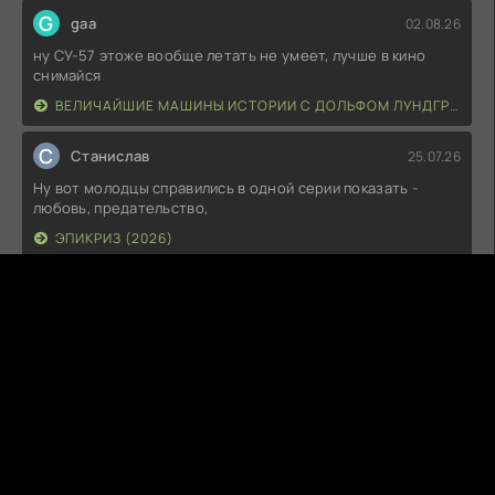
G
gaa
02.08.26
ну СУ-57 этоже вообще летать не умеет, лучше в кино
снимайся
ВЕЛИЧАЙШИЕ МАШИНЫ ИСТОРИИ С ДОЛЬФОМ ЛУНДГРЕНОМ (2026)
С
Станислав
25.07.26
Ну вот молодцы справились в одной серии показать -
любовь, предательство,
ЭПИКРИЗ (2026)