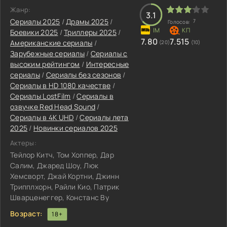
Жанр:
3.1
Сериалы 2025
/
Драмы 2025
/
7
Голосов:
Боевики 2025
/
Триллеры 2025
/
7.80
7.515
Американские сериалы
/
(20)
(10)
Зарубежные сериалы
/
Сериалы с
высоким рейтингом
/
Интересные
сериалы
/
Сериалы без сезонов
/
Сериалы в HD 1080 качестве
/
Сериалы LostFilm
/
Сериалы в
озвучке Red Head Sound
/
Сериалы в 4K UHD
/
Сериалы лета
2025
/
Новинки сериалов 2025
Актеры:
Тейлор Китч, Том Хоппер, Дар
Салим, Джаред Шоу, Люк
Хемсворт, Джай Кортни, Джинн
Трипплхорн, Райли Кио, Патрик
Шварценеггер, Констанс Ву
Возраст:
18+