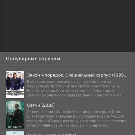
Популярные сериалы
Закон и порядок. Специальный корпус (1999-2026)
В системе судопроизводства преступления на
сексуальной почве считаются особенно тяжкими. В
Нью-Йорке подобные преступления расследуют
детективы элитного подразделения, известного как
Особый отдел.
Сёгун (2024)
Япония, начало XVII века. Английский штурман Джон
Блэкторн терпит крушение и попадает в закрытую для
европейцев Страну восходящего солнца, где проходит
путь от пленника на грани жизни и смерти до