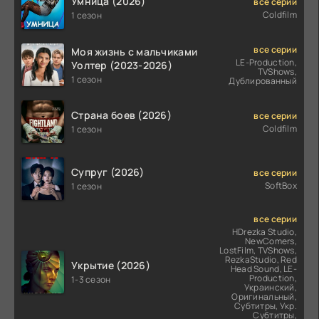
Умница (2026)
все серии
Coldfilm
1 сезон
все серии
Моя жизнь с мальчиками
LE-Production,
Уолтер (2023-2026)
TVShows,
1 сезон
Дублированный
Страна боев (2026)
все серии
Coldfilm
1 сезон
Супруг (2026)
все серии
SoftBox
1 сезон
все серии
HDrezka Studio,
NewComers,
LostFilm, TVShows,
RezkaStudio, Red
Укрытие (2026)
Head Sound, LE-
Production,
1-3 сезон
Украинский,
Оригинальный,
Субтитры, Укр.
Субтитры,