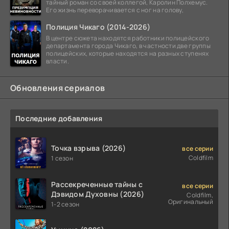
тайный роман со своей коллегой, Каролин Полхемус.
Его жизнь переворачивается с ног на голову,
Полиция Чикаго (2014-2026)
В центре сюжета находятся работники полицейского
департамента города Чикаго, в частности две группы
полицейских, которые находятся на разных ступенях
власти.
Обновления сериалов
Последние добавления
Точка взрыва (2026)
все серии
Coldfilm
1 сезон
Рассекреченные тайны с
все серии
Дэвидом Духовны (2026)
Coldfilm,
Оригинальный
1-2 сезон