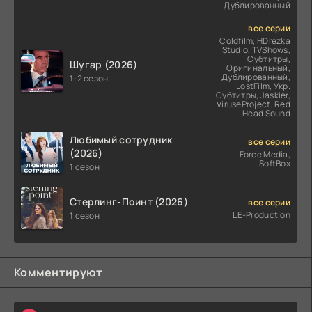
Дублированный
все серии
Coldfilm, HDrezka
Studio, TVShows,
Субтитры,
Шугар (2026)
Оригинальный,
Дублированный,
1-2 сезон
LostFilm, Укр.
Субтитры, Jaskier,
ViruseProject, Red
Head Sound
Любимый сотрудник
все серии
(2026)
Force Media,
SoftBox
1 сезон
Стерлинг-Поинт (2026)
все серии
LE-Production
1 сезон
Комментируют