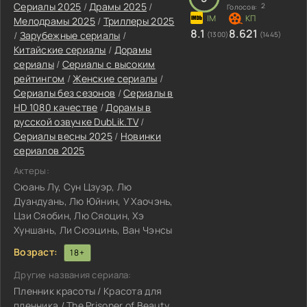
Сериалы 2025
/
Драмы 2025
/
2
Голосов:
Мелодрамы 2025
/
Триллеры 2025
8.1
8.621
/
Зарубежные сериалы
/
(1300)
(1445)
Китайские сериалы
/
Дорамы
сериалы
/
Сериалы с высоким
рейтингом
/
Женские сериалы
/
Сериалы без сезонов
/
Сериалы в
HD 1080 качестве
/
Дорамы в
русской озвучке DubLik.TV
/
Сериалы весны 2025
/
Новинки
сериалов 2025
Актеры:
Сюань Лу, Сун Цзуэр, Лю
Дуандуань, Лю Юйнин, У Хаочэнь,
Цзи Сяобин, Лю Сяоцин, Хэ
Хуншань, Ли Сюэцинь, Ван Чэнсы
Возраст:
18+
Другие названия сериала:
Пленник красоты / Красота для
пленника / The Prisoner of Beauty