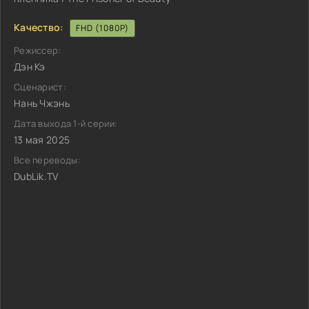
Качество:
FHD (1080P)
Режиссер:
Дэн Кэ
Сценарист:
Нань Чжэнь
Дата выхода 1-й серии:
13 мая 2025
Все переводы:
DubLik.TV