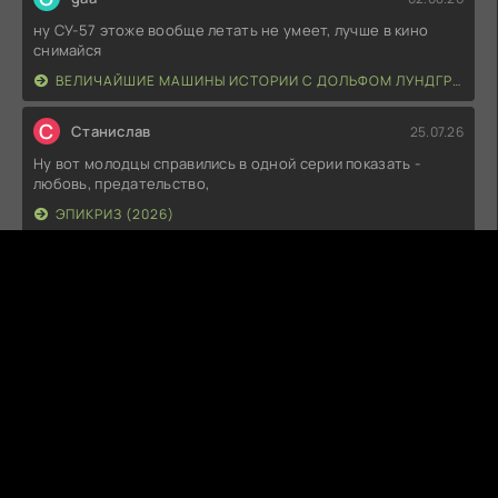
ну СУ-57 этоже вообще летать не умеет, лучше в кино
снимайся
ВЕЛИЧАЙШИЕ МАШИНЫ ИСТОРИИ С ДОЛЬФОМ ЛУНДГРЕНОМ (2026)
С
Станислав
25.07.26
Ну вот молодцы справились в одной серии показать -
любовь, предательство,
ЭПИКРИЗ (2026)