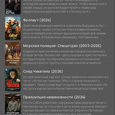
альтернативной версии свой жизни. Чтобы вернуться к
своей семье, он должен будет пройти через ряд
параллельных реальностей и столкнуться с
альтернативной
Фоллаут (2024)
Действие разворачивается в далеком будущем в Лос-
Анджелесе, через сотни лет после ядерной войны,
уничтожившей или сильно видоизменившей все живое
на планете. В подземных убежищах, построенных
Морская полиция: Спецотдел (2003-2026)
Сериал о приключениях команды профессиональных
спецагентов. Их миссия - расследовать преступления,
которые каким-то образом связаны со служащими
морской пехоты. Группу следователей возглавляет
След Чикатило (2026)
Остросюжетный сериал «След Чикатило» начинается с
того, что после тяжёлых 1990-х страна понемногу
оживает. Люди снова едут отдыхать к Чёрному морю. Но
на пути к курортам путешественников подстерегают
Презумпция невиновности (2024)
Расти Сабич работает окружным прокурором в Чикаго.
Несмотря на то, что у него есть жена, мужчина заводит
тайный роман со своей коллегой, Каролин Полхемус.
Его жизнь переворачивается с ног на голову,