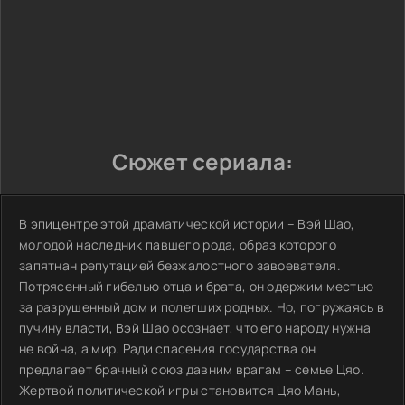
Сюжет сериала:
В эпицентре этой драматической истории – Вэй Шао,
молодой наследник павшего рода, образ которого
запятнан репутацией безжалостного завоевателя.
Потрясенный гибелью отца и брата, он одержим местью
за разрушенный дом и полегших родных. Но, погружаясь в
пучину власти, Вэй Шао осознает, что его народу нужна
не война, а мир. Ради спасения государства он
предлагает брачный союз давним врагам – семье Цяо.
Жертвой политической игры становится Цяо Мань,