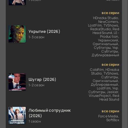
все серии
HDrezka Studio,
NewComers,
LostFilm, TVShows,
RezkaStudio, Red
Укрытие (2026)
Head Sound, LE-
Production,
1-3 сезон
Украинский,
Оригинальный,
Субтитры, Укр.
Субтитры,
Дублированный
все серии
Coldfilm, HDrezka
Studio, TVShows,
Субтитры,
Шугар (2026)
Оригинальный,
Дублированный,
1-2 сезон
LostFilm, Укр.
Субтитры, Jaskier,
ViruseProject, Red
Head Sound
Любимый сотрудник
все серии
(2026)
Force Media,
SoftBox
1 сезон