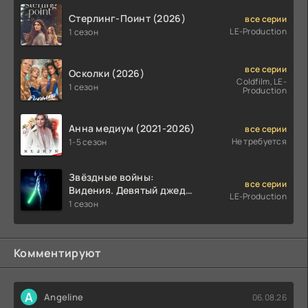
Стерлинг-Поинт (2026)
все серии
LE-Production
1 сезон
все серии
Осколки (2026)
Coldfilm, LE-
1 сезон
Production
Анна медиум (2021-2026)
все серии
Не требуется
1-5 сезон
Звёздные войны:
все серии
Видения. Девятый джедай
LE-Production
(2026)
1 сезон
Комментируют
A
Angeline
06.08.26