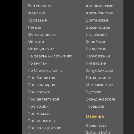
Без сезонов
Американские
Женские
Аргентинские
Кровавые
Британские
Легкие
Бразильские
Мультсериалы
Индийские
Мистика
Корейские
Медицинские
Канадские
На реальных событиях
Зарубежные
По книгам
Китайские
По Стивену Кингу
Колумбийские
Про бандитов
Латиноамер.
Про вампиров
Мексиканские
Про врачей
Русские
Про детективов
Скандинавские
Про зомби
Турецкие
Про космос
Озвучка
Про маньяков
Кириллица
Про полицейских
Кубик в Кубе