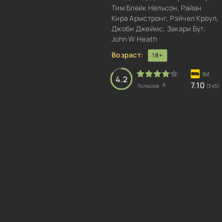
Тим Блейк Нельсон, Райан
Кира Армстронг, Рэйчел Кроул,
Джоби Джеймс, Закари Бут,
John W Heath
Возраст:
18+
4.2
7.10
6
Голосов:
(345)