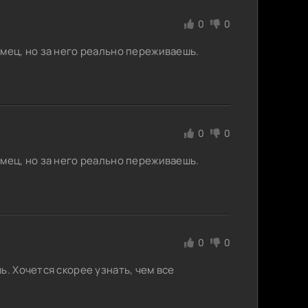
0
0
мец, но за него реально переживаешь.
0
0
мец, но за него реально переживаешь.
0
0
ь. Хочется скорее узнать, чем все