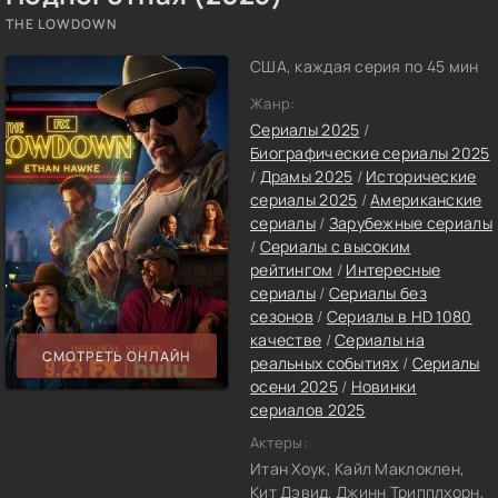
THE LOWDOWN
США, каждая серия по 45 мин
Жанр:
Сериалы 2025
/
Биографические сериалы 2025
/
Драмы 2025
/
Исторические
сериалы 2025
/
Американские
сериалы
/
Зарубежные сериалы
/
Сериалы с высоким
рейтингом
/
Интересные
сериалы
/
Сериалы без
сезонов
/
Сериалы в HD 1080
качестве
/
Сериалы на
СМОТРЕТЬ ОНЛАЙН
реальных событиях
/
Сериалы
осени 2025
/
Новинки
сериалов 2025
Актеры:
Итан Хоук, Кайл Маклоклен,
Кит Дэвид, Джинн Трипплхорн,