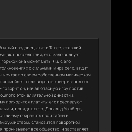
бычный продавец книг в Талсе, ставший
ущают последствия, его мало волнует
горькой она может быть. Ли, с его
олкновениях с сильными мира сего, видит
Он мечтает о своем собственном магическом
 произойдет, если вырвать ковер из-под ног
 – говорит он, начав опасную игру против
рошлого этой влиятельной династии,
му приходится платить: его преследуют
лым и, прежде всего, Дональд Уошберг,
ся ли ему сохранить свои тайны в
самоубийством, становится поворотной
я пронизывает все общество, и заставляет