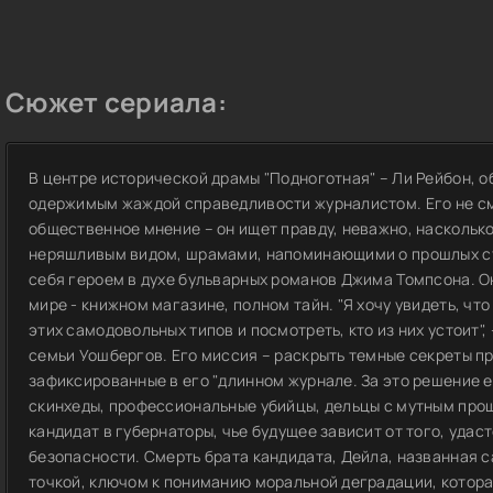
Сюжет сериала:
В центре исторической драмы "Подноготная" – Ли Рейбон, о
одержимым жаждой справедливости журналистом. Его не см
общественное мнение – он ищет правду, неважно, насколько 
неряшливым видом, шрамами, напоминающими о прошлых ст
себя героем в духе бульварных романов Джима Томпсона. 
мире - книжном магазине, полном тайн. "Я хочу увидеть, что
этих самодовольных типов и посмотреть, кто из них устоит",
семьи Уошбергов. Его миссия – раскрыть темные секреты п
зафиксированные в его "длинном журнале. За это решение е
скинхеды, профессиональные убийцы, дельцы с мутным прош
кандидат в губернаторы, чье будущее зависит от того, удаст
безопасности. Смерть брата кандидата, Дейла, названная 
точкой, ключом к пониманию моральной деградации, котора