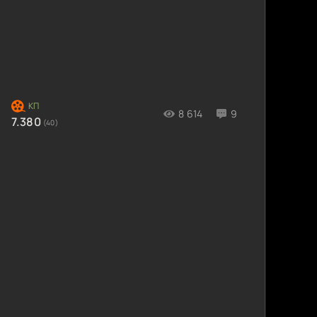
8 614
9
7.380
(40)