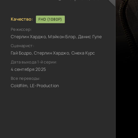
Качество:
FHD (1080P)
Режиссер:
Стерлин Харджо, Мэйкон Блэр, Данис Гуле
Сценарист:
Гай Бодро, Стерлин Харджо, Снеха Курс
Дата выхода 1-й серии:
4 сентября 2025
Все переводы:
Coldfilm, LE-Production