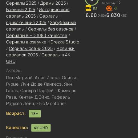
Сериалы 2025
/
Драмы 2025
/
10
Голосов:
Боевики 2025
/
Исторические
6.60
6.830
сериалы 2025
/
Сериалы-
(400)
(30)
приключения 2025
/
Зарубежные
сериалы
/
Сериалы без сезонов
/
Сериалы в HD 1080 качестве
/
Сериалы в озвучке HDrezka Studio
/
Сериалы осени 2025
/
Новинки
сериалов 2025
/
Сериалы в 4K
UHD
Актеры:
Пио Мармай, Алис Исааз, Оливье
Гурме, Луи-До де Ланкесэ, Янн
Гаэль, Сандра Парфейт, Камилль
Раза, Кентан Д'Эйно, Рафаэль
Роджер Леви, Elric Montorier
Возраст:
18+
Качество:
4K UHD
Режиссер: