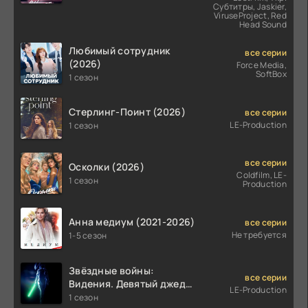
Субтитры, Jaskier,
ViruseProject, Red
Head Sound
Любимый сотрудник
все серии
(2026)
Force Media,
SoftBox
1 сезон
Стерлинг-Поинт (2026)
все серии
LE-Production
1 сезон
все серии
Осколки (2026)
Coldfilm, LE-
1 сезон
Production
Анна медиум (2021-2026)
все серии
Не требуется
1-5 сезон
Звёздные войны:
все серии
Видения. Девятый джедай
LE-Production
(2026)
1 сезон