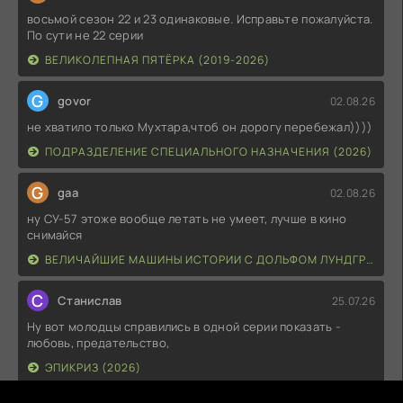
восьмой сезон 22 и 23 одинаковые. Исправьте пожалуйста.
По сути не 22 серии
ВЕЛИКОЛЕПНАЯ ПЯТЁРКА (2019-2026)
G
govor
02.08.26
не хватило только Мухтара,чтоб он дорогу перебежал))))
ПОДРАЗДЕЛЕНИЕ СПЕЦИАЛЬНОГО НАЗНАЧЕНИЯ (2026)
G
gaa
02.08.26
ну СУ-57 этоже вообще летать не умеет, лучше в кино
снимайся
ВЕЛИЧАЙШИЕ МАШИНЫ ИСТОРИИ С ДОЛЬФОМ ЛУНДГРЕНОМ (2026)
С
Станислав
25.07.26
Ну вот молодцы справились в одной серии показать -
любовь, предательство,
ЭПИКРИЗ (2026)