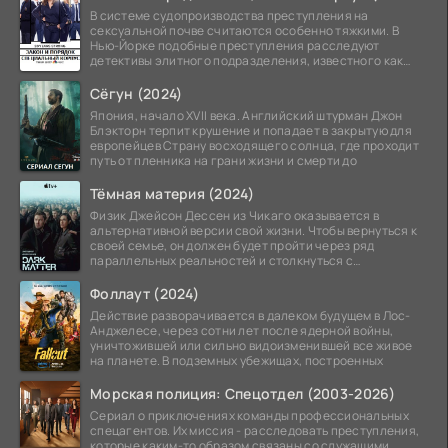
В системе судопроизводства преступления на
сексуальной почве считаются особенно тяжкими. В
Нью-Йорке подобные преступления расследуют
детективы элитного подразделения, известного как
Особый отдел.
Сёгун (2024)
Япония, начало XVII века. Английский штурман Джон
Блэкторн терпит крушение и попадает в закрытую для
европейцев Страну восходящего солнца, где проходит
путь от пленника на грани жизни и смерти до
Тёмная материя (2024)
Физик Джейсон Дессен из Чикаго оказывается в
альтернативной версии свой жизни. Чтобы вернуться к
своей семье, он должен будет пройти через ряд
параллельных реальностей и столкнуться с
альтернативной
Фоллаут (2024)
Действие разворачивается в далеком будущем в Лос-
Анджелесе, через сотни лет после ядерной войны,
уничтожившей или сильно видоизменившей все живое
на планете. В подземных убежищах, построенных
Морская полиция: Спецотдел (2003-2026)
Сериал о приключениях команды профессиональных
спецагентов. Их миссия - расследовать преступления,
которые каким-то образом связаны со служащими