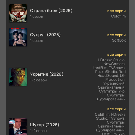
Страна боев (2026)
все серии
Coldfilm
1 сезон
Супруг (2026)
все серии
SoftBox
1 сезон
все серии
HDrezka Studio,
NewComers,
LostFilm, TVShows,
RezkaStudio, Red
Укрытие (2026)
Head Sound, LE-
Production,
1-3 сезон
Украинский,
Оригинальный,
Субтитры, Укр.
Субтитры,
Дублированный
все серии
Coldfilm, HDrezka
Studio, TVShows,
Субтитры,
Шугар (2026)
Оригинальный,
Дублированный,
1-2 сезон
LostFilm, Укр.