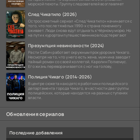
морской пехоты. Группу следователей возглавляет
След Чикатило (2026)
Остросюжетный сериал «След Чикатило» начинается с
того, что после тяжёлых 1990-х страна понемногу
оживает. Люди снова едут отдыхать к Чёрному морю. Но
на пути к курортам путешественников подстерегают
Презумпция невиновности (2024)
Расти Сабич работает окружным прокурором в Чикаго.
Несмотря на то, что у него есть жена, мужчина заводит
тайный роман со своей коллегой, Каролин Полхемус.
Его жизнь переворачивается с ног на голову,
Полиция Чикаго (2014-2026)
В центре сюжета находятся работники полицейского
департамента города Чикаго, в частности две группы
полицейских, которые находятся на разных ступенях
власти.
Обновления сериалов
Последние добавления