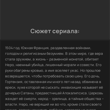
Сюжет сериала:
1504 год. Южная Франция, раздавленная войнами,
голодом и религиозным безумием. В этом мире, где вера
стала оружием, а жизнь – разменной монетой, обитает
Неро, наемный убийца, лишенный морали и совести. Его
руки обагрены кровью, а имя вселяет ужас. Но прошлое
возвращается, чтобы потребовать свою цену. Его дочь,
Гортензия, оставленная им много лет назад, обвинена в
ереси, хуже которой не сыскать: инквизиция называет её
дочерью Сатаны, предвестницей Апокалипсиса. Церковь
жаждет её смерти, народ – зрелища, а тайные общества –
власти. Неро, не верящий ни во что, кроме стали своего
клинка, должен защитить ребёнка, которого не знает.