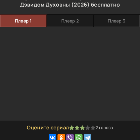
Дэвидом Духовны (2026) бесплатно
Плеер 1
Плеер 2
Плеер 3
Оцените сериал
2
голоса
60
1
2
3
4
5