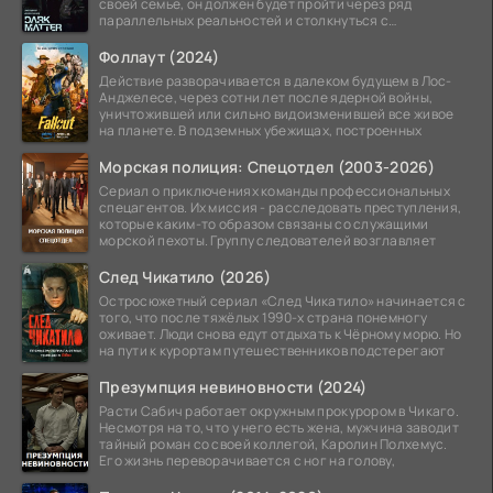
своей семье, он должен будет пройти через ряд
параллельных реальностей и столкнуться с
альтернативной
Фоллаут (2024)
Действие разворачивается в далеком будущем в Лос-
Анджелесе, через сотни лет после ядерной войны,
уничтожившей или сильно видоизменившей все живое
на планете. В подземных убежищах, построенных
Морская полиция: Спецотдел (2003-2026)
Сериал о приключениях команды профессиональных
спецагентов. Их миссия - расследовать преступления,
которые каким-то образом связаны со служащими
морской пехоты. Группу следователей возглавляет
След Чикатило (2026)
Остросюжетный сериал «След Чикатило» начинается с
того, что после тяжёлых 1990-х страна понемногу
оживает. Люди снова едут отдыхать к Чёрному морю. Но
на пути к курортам путешественников подстерегают
Презумпция невиновности (2024)
Расти Сабич работает окружным прокурором в Чикаго.
Несмотря на то, что у него есть жена, мужчина заводит
тайный роман со своей коллегой, Каролин Полхемус.
Его жизнь переворачивается с ног на голову,