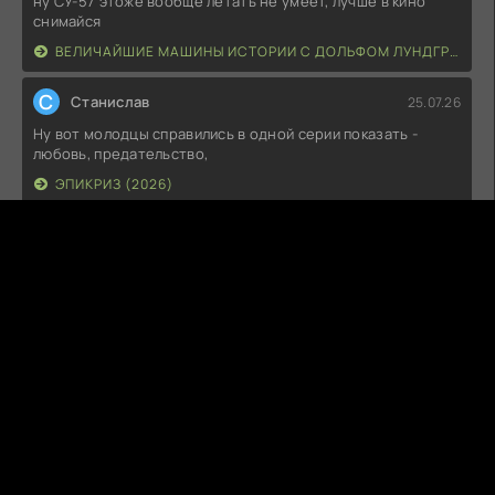
ну СУ-57 этоже вообще летать не умеет, лучше в кино
снимайся
ВЕЛИЧАЙШИЕ МАШИНЫ ИСТОРИИ С ДОЛЬФОМ ЛУНДГРЕНОМ (2026)
С
Станислав
25.07.26
Ну вот молодцы справились в одной серии показать -
любовь, предательство,
ЭПИКРИЗ (2026)