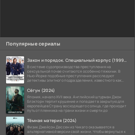
Популярные сериалы
Закон и порядок. Специальный корпус (1999-2026)
В системе судопроизводства преступления на
сексуальной почве считаются особенно тяжкими. В
Нью-Йорке подобные преступления расследуют
детективы элитного подразделения, известного как
Особый отдел.
Сёгун (2024)
Япония, начало XVII века. Английский штурман Джон
Блэкторн терпит крушение и попадает в закрытую для
европейцев Страну восходящего солнца, где проходит
путь от пленника на грани жизни и смерти до
Тёмная материя (2024)
Физик Джейсон Дессен из Чикаго оказывается в
альтернативной версии свой жизни. Чтобы вернуться к