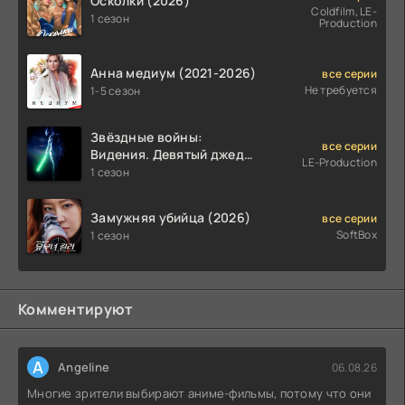
Осколки (2026)
Coldfilm, LE-
1 сезон
Production
Анна медиум (2021-2026)
все серии
Не требуется
1-5 сезон
Звёздные войны:
все серии
Видения. Девятый джедай
LE-Production
(2026)
1 сезон
Замужняя убийца (2026)
все серии
SoftBox
1 сезон
Комментируют
A
Angeline
06.08.26
Многие зрители выбирают аниме-фильмы, потому что они