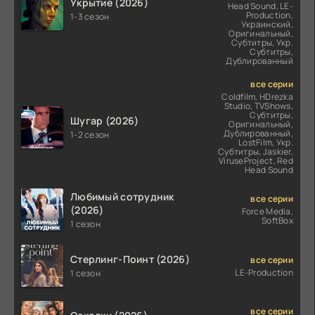
Укрытие (2026)
Head Sound, LE-
Production,
1-3 сезон
Украинский,
Оригинальный,
Субтитры, Укр.
Субтитры,
Дублированный
все серии
Coldfilm, HDrezka
Studio, TVShows,
Субтитры,
Шугар (2026)
Оригинальный,
Дублированный,
1-2 сезон
LostFilm, Укр.
Субтитры, Jaskier,
ViruseProject, Red
Head Sound
Любимый сотрудник
все серии
(2026)
Force Media,
SoftBox
1 сезон
Стерлинг-Поинт (2026)
все серии
LE-Production
1 сезон
все серии