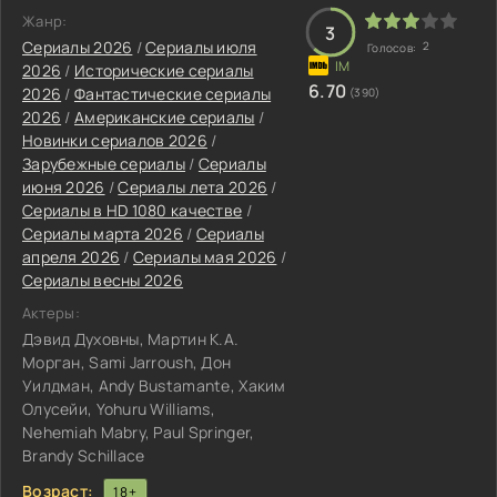
Жанр:
3
Сериалы 2026
/
Сериалы июля
2
Голосов:
2026
/
Исторические сериалы
6.70
2026
/
Фантастические сериалы
(390)
2026
/
Американские сериалы
/
Новинки сериалов 2026
/
Зарубежные сериалы
/
Сериалы
июня 2026
/
Сериалы лета 2026
/
Сериалы в HD 1080 качестве
/
Сериалы марта 2026
/
Сериалы
апреля 2026
/
Сериалы мая 2026
/
Сериалы весны 2026
Актеры:
Дэвид Духовны, Мартин К.А.
Морган, Sami Jarroush, Дон
Уилдман, Andy Bustamante, Хаким
Олусейи, Yohuru Williams,
Nehemiah Mabry, Paul Springer,
Brandy Schillace
Возраст:
18+