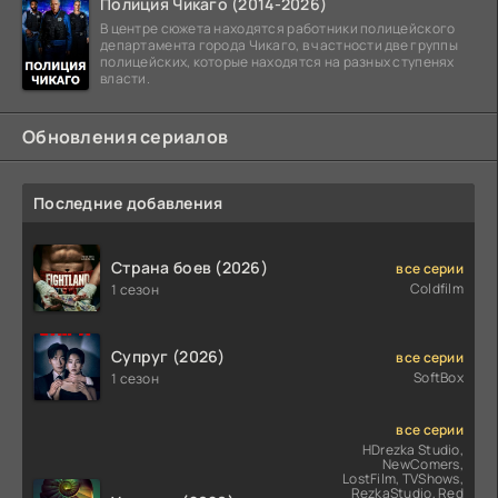
Полиция Чикаго (2014-2026)
В центре сюжета находятся работники полицейского
департамента города Чикаго, в частности две группы
полицейских, которые находятся на разных ступенях
власти.
Обновления сериалов
Последние добавления
Страна боев (2026)
все серии
Coldfilm
1 сезон
Супруг (2026)
все серии
SoftBox
1 сезон
все серии
HDrezka Studio,
NewComers,
LostFilm, TVShows,
RezkaStudio, Red