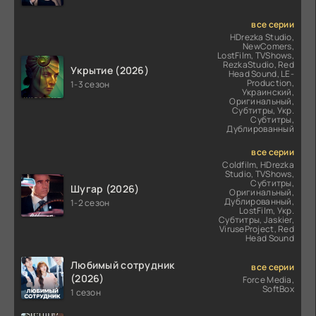
все серии
HDrezka Studio,
NewComers,
LostFilm, TVShows,
RezkaStudio, Red
Укрытие (2026)
Head Sound, LE-
Production,
1-3 сезон
Украинский,
Оригинальный,
Субтитры, Укр.
Субтитры,
Дублированный
все серии
Coldfilm, HDrezka
Studio, TVShows,
Субтитры,
Шугар (2026)
Оригинальный,
Дублированный,
1-2 сезон
LostFilm, Укр.
Субтитры, Jaskier,
ViruseProject, Red
Head Sound
Любимый сотрудник
все серии
(2026)
Force Media,
SoftBox
1 сезон