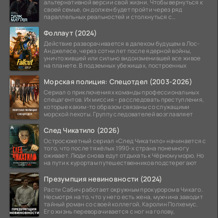
альтернативной версии свой жизни. Чтобы вернуться к
своей семье, он должен будет пройти через ряд
параллельных реальностей и столкнуться с
альтернативной
Фоллаут (2024)
Действие разворачивается в далеком будущем в Лос-
Анджелесе, через сотни лет после ядерной войны,
уничтожившей или сильно видоизменившей все живое
на планете. В подземных убежищах, построенных
Морская полиция: Спецотдел (2003-2026)
Сериал о приключениях команды профессиональных
спецагентов. Их миссия - расследовать преступления,
которые каким-то образом связаны со служащими
морской пехоты. Группу следователей возглавляет
След Чикатило (2026)
Остросюжетный сериал «След Чикатило» начинается с
того, что после тяжёлых 1990-х страна понемногу
оживает. Люди снова едут отдыхать к Чёрному морю. Но
на пути к курортам путешественников подстерегают
Презумпция невиновности (2024)
Расти Сабич работает окружным прокурором в Чикаго.
Несмотря на то, что у него есть жена, мужчина заводит
тайный роман со своей коллегой, Каролин Полхемус.
Его жизнь переворачивается с ног на голову,