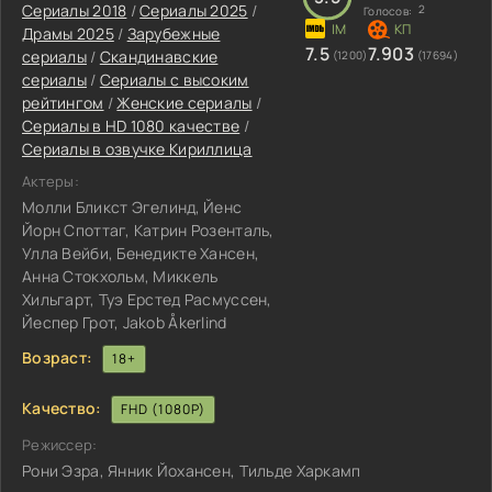
Сериалы 2018
/
Сериалы 2025
/
2
Голосов:
Драмы 2025
/
Зарубежные
7.5
7.903
сериалы
/
Скандинавские
(1200)
(17694)
сериалы
/
Сериалы с высоким
рейтингом
/
Женские сериалы
/
Сериалы в HD 1080 качестве
/
Сериалы в озвучке Кириллица
Актеры:
Молли Бликст Эгелинд, Йенс
Йорн Споттаг, Катрин Розенталь,
Улла Вейби, Бенедикте Хансен,
Анна Стокхольм, Миккель
Хильгарт, Туэ Ерстед Расмуссен,
Йеспер Грот, Jakob Åkerlind
Возраст:
18+
Качество:
FHD (1080P)
Режиссер:
Рони Эзра, Янник Йохансен, Тильде Харкамп