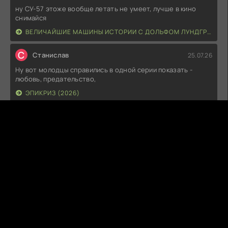
ну СУ-57 этоже вообще летать не умеет, лучше в кино
снимайся
ВЕЛИЧАЙШИЕ МАШИНЫ ИСТОРИИ С ДОЛЬФОМ ЛУНДГРЕНОМ (2026)
С
Станислав
25.07.26
Ну вот молодцы справились в одной серии показать -
любовь, предательство,
ЭПИКРИЗ (2026)