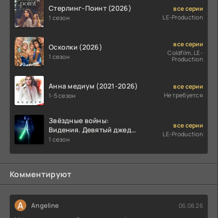
Стерлинг-Поинт (2026)
все серии
LE-Production
1 сезон
все серии
Осколки (2026)
Coldfilm, LE-
1 сезон
Production
Анна медиум (2021-2026)
все серии
Не требуется
1-5 сезон
Звёздные войны:
все серии
Видения. Девятый джедай
LE-Production
(2026)
1 сезон
Комментируют
A
Angeline
06.08.26