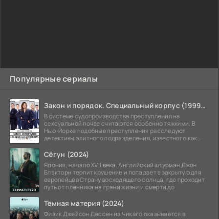
Популярные сериалы
Закон и порядок. Специальный корпус (1999-2026)
В системе судопроизводства преступления на
сексуальной почве считаются особенно тяжкими. В
Нью-Йорке подобные преступления расследуют
детективы элитного подразделения, известного как
Особый отдел.
Сёгун (2024)
Япония, начало XVII века. Английский штурман Джон
Блэкторн терпит крушение и попадает в закрытую для
европейцев Страну восходящего солнца, где проходит
путь от пленника на грани жизни и смерти до
Тёмная материя (2024)
Физик Джейсон Дессен из Чикаго оказывается в