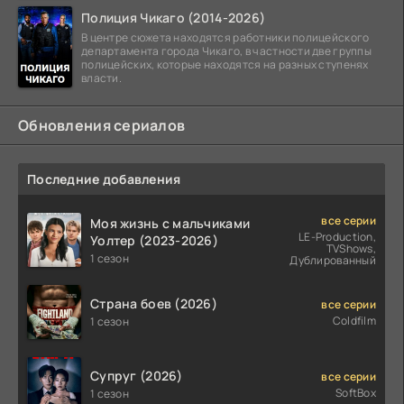
Полиция Чикаго (2014-2026)
В центре сюжета находятся работники полицейского
департамента города Чикаго, в частности две группы
полицейских, которые находятся на разных ступенях
власти.
Обновления сериалов
Последние добавления
все серии
Моя жизнь с мальчиками
LE-Production,
Уолтер (2023-2026)
TVShows,
1 сезон
Дублированный
Страна боев (2026)
все серии
Coldfilm
1 сезон
Супруг (2026)
все серии
SoftBox
1 сезон