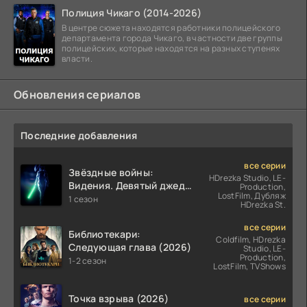
Полиция Чикаго (2014-2026)
В центре сюжета находятся работники полицейского
департамента города Чикаго, в частности две группы
полицейских, которые находятся на разных ступенях
власти.
Обновления сериалов
Последние добавления
все серии
Звёздные войны:
HDrezka Studio, LE-
Видения. Девятый джедай
Production,
LostFilm, Дубляж
(2026)
1 сезон
HDrezka St.
все серии
Библиотекари:
Coldfilm, HDrezka
Следующая глава (2026)
Studio, LE-
Production,
1-2 сезон
LostFilm, TVShows
Точка взрыва (2026)
все серии