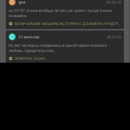
G
gaa
02.08.26
ну СУ-57 этоже вообще летать не умеет, лучше в кино
снимайся
ВЕЛИЧАЙШИЕ МАШИНЫ ИСТОРИИ С ДОЛЬФОМ ЛУНДГРЕНОМ (2026)
С
Станислав
25.07.26
Ну вот молодцы справились в одной серии показать -
любовь, предательство,
ЭПИКРИЗ (2026)