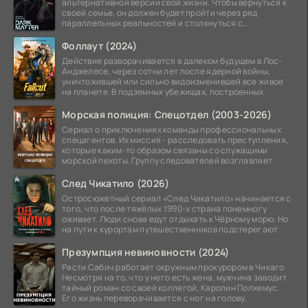
альтернативной версии свой жизни. Чтобы вернуться к
своей семье, он должен будет пройти через ряд
параллельных реальностей и столкнуться с
альтернативной
Фоллаут (2024)
Действие разворачивается в далеком будущем в Лос-
Анджелесе, через сотни лет после ядерной войны,
уничтожившей или сильно видоизменившей все живое
на планете. В подземных убежищах, построенных
Морская полиция: Спецотдел (2003-2026)
Сериал о приключениях команды профессиональных
спецагентов. Их миссия - расследовать преступления,
которые каким-то образом связаны со служащими
морской пехоты. Группу следователей возглавляет
След Чикатило (2026)
Остросюжетный сериал «След Чикатило» начинается с
того, что после тяжёлых 1990-х страна понемногу
оживает. Люди снова едут отдыхать к Чёрному морю. Но
на пути к курортам путешественников подстерегают
Презумпция невиновности (2024)
Расти Сабич работает окружным прокурором в Чикаго.
Несмотря на то, что у него есть жена, мужчина заводит
тайный роман со своей коллегой, Каролин Полхемус.
Его жизнь переворачивается с ног на голову,