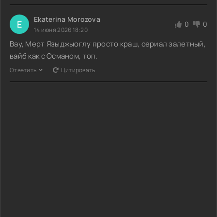
Ekaterina Morozova
E
0
0
14 июня 2026 18:20
Вау, Мерт Языджыоглу просто краш, сериал залетный,
вайб как с Османом, топ.
Ответить
Цитировать