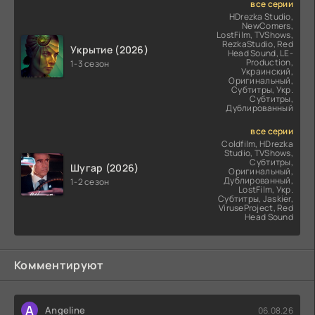
все серии
HDrezka Studio,
NewComers,
LostFilm, TVShows,
RezkaStudio, Red
Укрытие (2026)
Head Sound, LE-
Production,
1-3 сезон
Украинский,
Оригинальный,
Субтитры, Укр.
Субтитры,
Дублированный
все серии
Coldfilm, HDrezka
Studio, TVShows,
Субтитры,
Шугар (2026)
Оригинальный,
Дублированный,
1-2 сезон
LostFilm, Укр.
Субтитры, Jaskier,
ViruseProject, Red
Head Sound
Комментируют
A
Angeline
06.08.26