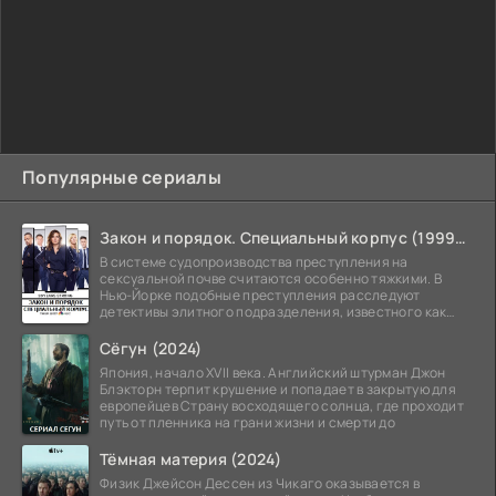
Популярные сериалы
Закон и порядок. Специальный корпус (1999-2026)
В системе судопроизводства преступления на
сексуальной почве считаются особенно тяжкими. В
Нью-Йорке подобные преступления расследуют
детективы элитного подразделения, известного как
Особый отдел.
Сёгун (2024)
Япония, начало XVII века. Английский штурман Джон
Блэкторн терпит крушение и попадает в закрытую для
европейцев Страну восходящего солнца, где проходит
путь от пленника на грани жизни и смерти до
Тёмная материя (2024)
Физик Джейсон Дессен из Чикаго оказывается в