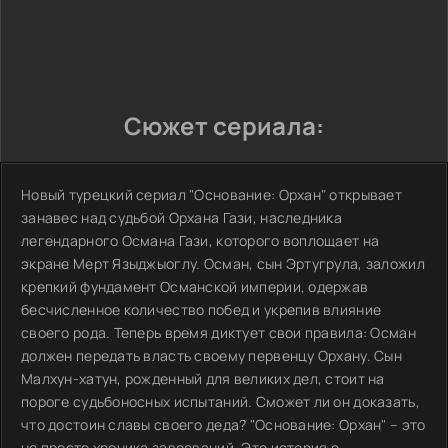
Сюжет сериала:
Новый турецкий сериал "Основание: Орхан" открывает
занавес над судьбой Орхана Гази, наследника
легендарного Османа Гази, которого воплощает на
экране Мерт Языджыоглу. Осман, сын Эртугрула, заложил
крепкий фундамент Османской империи, одержав
бесчисленное количество побед и укрепив влияние
своего рода. Теперь время диктует свои правила: Осман
должен передать власть своему первенцу Орхану. Сын
Малхун-хатун, рожденный для великих дел, стоит на
пороге судьбоносных испытаний. Сможет ли он доказать,
что достоин славы своего деда? "Основание: Орхан" – это
не просто хроника завоеваний. Это история о