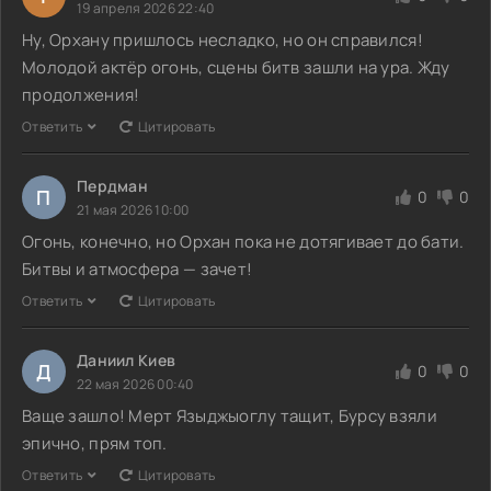
19 апреля 2026 22:40
Ну, Орхану пришлось несладко, но он справился!
Молодой актёр огонь, сцены битв зашли на ура. Жду
продолжения!
Ответить
Цитировать
Пердман
П
0
0
21 мая 2026 10:00
Огонь, конечно, но Орхан пока не дотягивает до бати.
Битвы и атмосфера — зачет!
Ответить
Цитировать
Даниил Киев
Д
0
0
22 мая 2026 00:40
Ваще зашло! Мерт Языджыоглу тащит, Бурсу взяли
эпично, прям топ.
Ответить
Цитировать