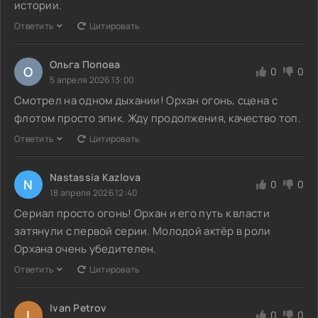
истории.
Ответить
Цитировать
Ольга Попова
О
0
0
5 апреля 2026 13:00
Смотрел на одном дыхании! Орхан огонь, сцена с
флотом просто эпик. Жду продолжения, качество топ.
Ответить
Цитировать
Nastassia Kazlova
N
0
0
18 апреля 2026 12:40
Сериал просто огонь! Орхан и его путь к власти
затянули с первой серии. Молодой актёр в роли
Орхана очень убедителен.
Ответить
Цитировать
Ivan Petrov
I
0
0