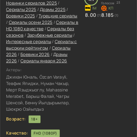
Новинки сериалов 2025
/
23
Голосов:
Сериалы 2025
/
Драмы 2025
/
8.00
8.185
Боевики 2025
/
Турецкие сериалы
(7)
(1)
/
Сериалы осени 2025
/
Сериалы в
HD 1080 качестве
/
Сериалы без
сезонов
/
Зарубежные сериалы
/
Интересные сериалы
/
Сериалы с
высоким рейтингом
/
Сериалы
2026
/
Боевики 2026
/
Драмы
2026
/
Сериалы января 2026
Актеры:
Джихан Юналь, Özcan Varayli,
Тевфик Япиджи, Нуман Чакыр,
Мерт Языджыоглу, Mahassine
Merabet, Барыш Фалай, Чагры
Шенсой, Бенну Йылдырымлар,
Шюкрю Озйылдыз
Возраст:
18+
Качество:
FHD (1080P)