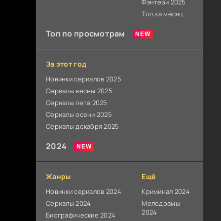
Фэнтези 2025
Топ за месяц
Топ по просмотрам
За этот год
Новинки сериалов 2025
Сериалы весны 2025
Сериалы лета 2025
Сериалы осени 2025
Сериалы декабря 2025
2024
Жанры
Ещё
Новинки сериалов 2024
Криминал 2024
Сериалы 2024
Мелодрамы
2024
Биографические 2024