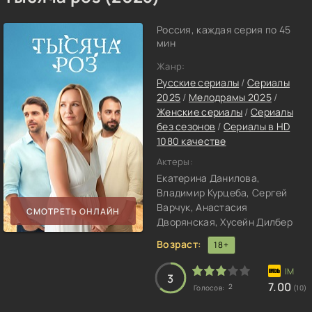
Россия, каждая серия по 45
мин
Жанр:
Русские сериалы
/
Сериалы
2025
/
Мелодрамы 2025
/
Женские сериалы
/
Сериалы
без сезонов
/
Сериалы в HD
1080 качестве
Актеры:
Екатерина Данилова,
Владимир Курцеба, Сергей
Варчук, Анастасия
СМОТРЕТЬ ОНЛАЙН
Дворянская, Хусейн Дилбер
Возраст:
18+
3
7.00
2
Голосов:
(10)