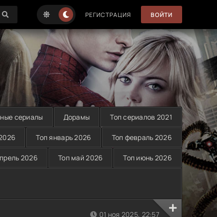
РЕГИСТРАЦИЯ
ВОЙТИ
ные сериалы
Дорамы
Топ сериалов 2021
 2026
Топ январь 2026
Топ февраль 2026
апрель 2026
Топ май 2026
Топ июнь 2026
01 ноя 2025, 22:57