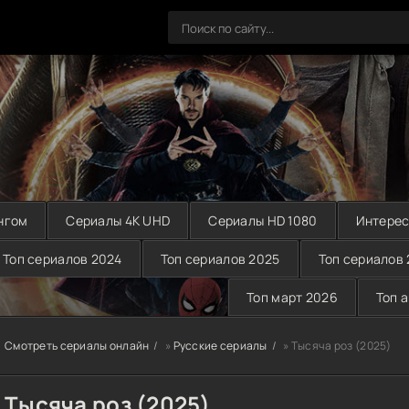
нгом
Сериалы 4K UHD
Сериалы HD 1080
Интерес
Топ сериалов 2024
Топ сериалов 2025
Топ сериалов
Топ март 2026
Топ 
Смотреть сериалы онлайн
»
Русские сериалы
» Тысяча роз (2025)
Тысяча роз (2025)