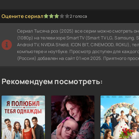
Оцените сериал
2
голоса
1
2
3
4
5
Сериал Тысяча роз (2025) все серии можно смотреть о
(1080p) на телевизоре SmartTV (Smart TV LG, Samsung, Son
Android TV, NVIDIA Shield, ICON BIT, CINEMOOD, ROKU), т
компьютере и ноутбуке. Просмотр доступен для каждого
(Россия) добавлен на сайт 01 ноя 2025. Приятного прос
Рекомендуем посмотреть: