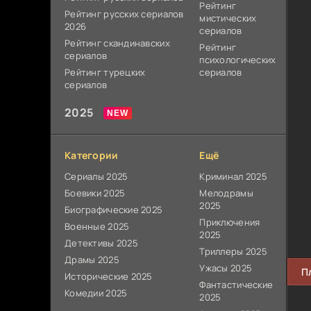
Рейтинг
Рейтинг русских сериалов
мистических
2026
сериалов
Рейтинг скандинавских
Рейтинг
сериалов
психологических
Рейтинг турецких
сериалов
сериалов
2025
Категории
Ещё
Сериалы 2025
Криминал 2025
Боевики 2025
Мелодрамы
2025
Биографические 2025
Приключения
Военные 2025
2025
Детективы 2025
Триллеры 2025
Драмы 2025
Ужасы 2025
П
Исторические 2025
Фантастические
Комедии 2025
2025