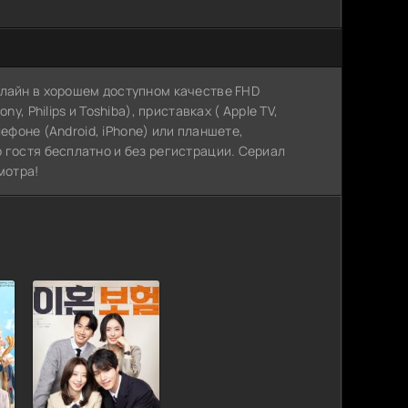
нлайн в хорошем доступном качестве FHD
y, Philips и Toshiba), приставках ( Apple TV,
елефоне (Android, iPhone) или планшете,
 гостя бесплатно и без регистрации. Сериал
мотра!