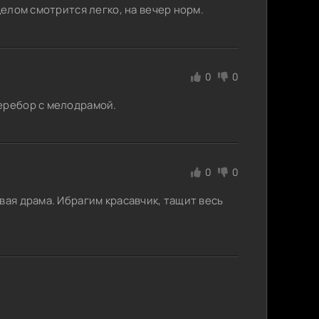
целом смотрится легко, на вечер норм.
0
0
еребор с мелодрамой.
0
0
вая драма. Ибрагим красавчик, тащит весь