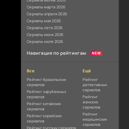
Сериалы весны 2026
Сериалы марта 2026
Сериалы апреля 2026
Сериалы мая 2026
Сериалы лета 2026
Сериалы июня 2026
Сериалы июля 2026
Навигация по рейтингам
Все
Ещё
Рейтинг бразильских
Рейтинг
сериалов
детективных
сериалов
Рейтинг зарубежных
сериалов
Рейтинг
женских
Рейтинг китайских
сериалов
сериалов
Рейтинг
Рейтинг корейских
медицинских
сериалов
сериалов
Рейтинг русских сериалов