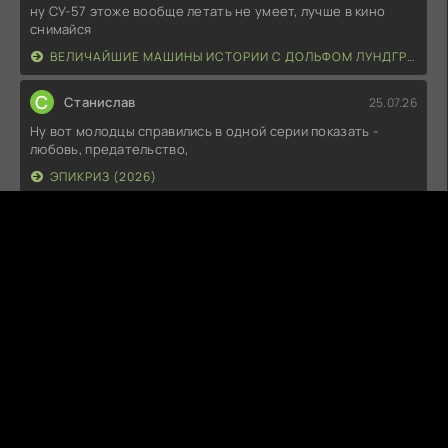
ну СУ-57 этоже вообще летать не умеет, лучше в кино
снимайся
ВЕЛИЧАЙШИЕ МАШИНЫ ИСТОРИИ С ДОЛЬФОМ ЛУНДГРЕНОМ (2026)
С
Станислав
25.07.26
Ну вот молодцы справились в одной серии показать -
любовь, предательство,
ЭПИКРИЗ (2026)