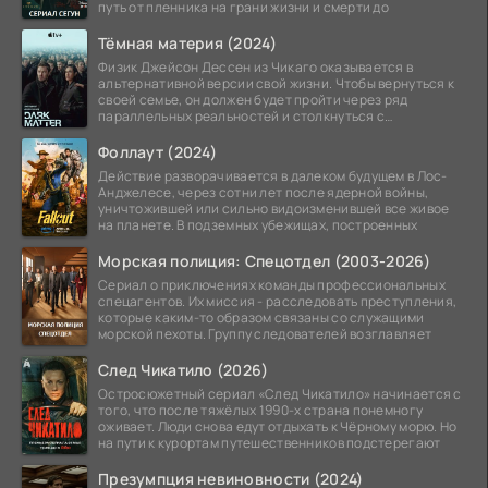
путь от пленника на грани жизни и смерти до
Тёмная материя (2024)
Физик Джейсон Дессен из Чикаго оказывается в
альтернативной версии свой жизни. Чтобы вернуться к
своей семье, он должен будет пройти через ряд
параллельных реальностей и столкнуться с
альтернативной
Фоллаут (2024)
Действие разворачивается в далеком будущем в Лос-
Анджелесе, через сотни лет после ядерной войны,
уничтожившей или сильно видоизменившей все живое
на планете. В подземных убежищах, построенных
Морская полиция: Спецотдел (2003-2026)
Сериал о приключениях команды профессиональных
спецагентов. Их миссия - расследовать преступления,
которые каким-то образом связаны со служащими
морской пехоты. Группу следователей возглавляет
След Чикатило (2026)
Остросюжетный сериал «След Чикатило» начинается с
того, что после тяжёлых 1990-х страна понемногу
оживает. Люди снова едут отдыхать к Чёрному морю. Но
на пути к курортам путешественников подстерегают
Презумпция невиновности (2024)