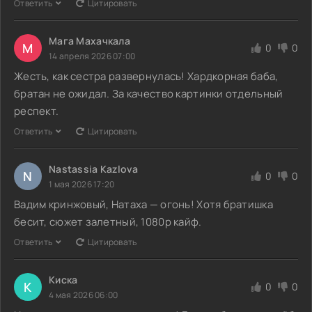
Ответить
Цитировать
Мага Махачкала
М
0
0
14 апреля 2026 07:00
Жесть, как сестра развернулась! Хардкорная баба,
братан не ожидал. За качество картинки отдельный
респект.
Ответить
Цитировать
Nastassia Kazlova
N
0
0
1 мая 2026 17:20
Вадим кринжовый, Натаха — огонь! Хотя братишка
бесит, сюжет залетный, 1080p кайф.
Ответить
Цитировать
Киска
К
0
0
4 мая 2026 06:00