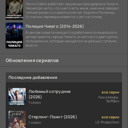
Расти Сабич работает окружным прокурором в Чикаго.
Несмотря на то, что у него есть жена, мужчина заводит
тайный роман со своей коллегой, Каролин Полхемус.
Его жизнь переворачивается с ног на голову,
Полиция Чикаго (2014-2026)
В центре сюжета находятся работники полицейского
департамента города Чикаго, в частности две группы
полицейских, которые находятся на разных ступенях
власти.
Обновления сериалов
Последние добавления
Любимый сотрудник
все серии
(2026)
Force Media,
SoftBox
1 сезон
Стерлинг-Поинт (2026)
все серии
LE-Production
1 сезон