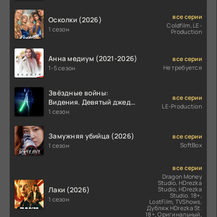
все серии
Осколки (2026)
Coldfilm, LE-
1 сезон
Production
Анна медиум (2021-2026)
все серии
Не требуется
1-5 сезон
Звёздные войны:
все серии
Видения. Девятый джедай
LE-Production
(2026)
1 сезон
Замужняя убийца (2026)
все серии
SoftBox
1 сезон
все серии
Dragon Money
Studio, HDrezka
Лаки (2026)
Studio, HDrezka
Studio. 18+,
1 сезон
LostFilm, TVShows,
Дубляж HDrezka St.
18+, Оригинальный,