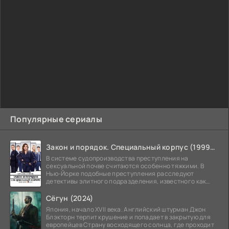
Популярные сериалы
Закон и порядок. Специальный корпус (1999-2026)
В системе судопроизводства преступления на
сексуальной почве считаются особенно тяжкими. В
Нью-Йорке подобные преступления расследуют
детективы элитного подразделения, известного как
Особый отдел.
Сёгун (2024)
Япония, начало XVII века. Английский штурман Джон
Блэкторн терпит крушение и попадает в закрытую для
европейцев Страну восходящего солнца, где проходит