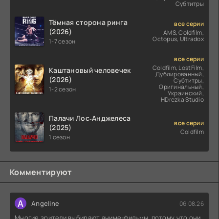
Субтитры
Тёмная сторона ринга
все серии
(2026)
AMS, Coldfilm,
Octopus, Ultradox
1-7 сезон
все серии
Coldfilm, LostFilm,
Каштановый человечек
Дублированный,
(2026)
Субтитры,
Оригинальный,
1-2 сезон
Украинский,
HDrezka Studio
Палачи Лос‑Анджелеса
все серии
(2025)
Coldfilm
1 сезон
Комментируют
A
Angeline
06.08.26
Многие зрители выбирают аниме-фильмы, потому что они