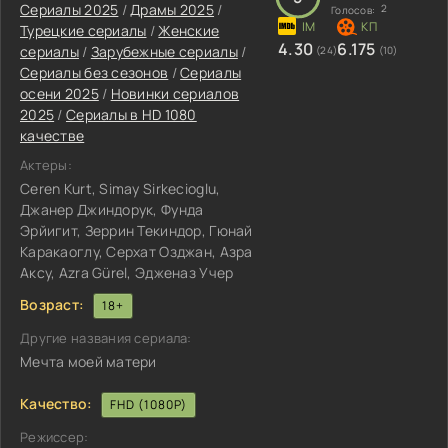
Сериалы 2025
/
Драмы 2025
/
2
Голосов:
Турецкие сериалы
/
Женские
4.30
6.175
сериалы
/
Зарубежные сериалы
/
(24)
(10)
Сериалы без сезонов
/
Сериалы
осени 2025
/
Новинки сериалов
2025
/
Сериалы в HD 1080
качестве
Актеры:
Ceren Kurt, Simay Sirkecioglu,
Джанер Джиндорук, Фунда
Эрйигит, Зеррин Текиндор, Гюнай
Каракаоглу, Серхат Озджан, Азра
Аксу, Azra Gürel, Эдженаз Учер
Возраст:
18+
Другие названия сериала:
Мечта моей матери
Качество:
FHD (1080P)
Режиссер: