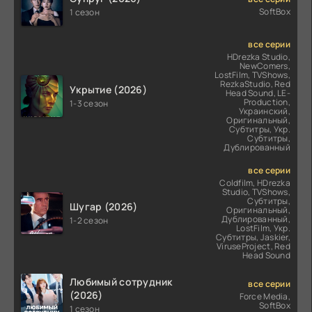
SoftBox
1 сезон
все серии
HDrezka Studio,
NewComers,
LostFilm, TVShows,
RezkaStudio, Red
Укрытие (2026)
Head Sound, LE-
Production,
1-3 сезон
Украинский,
Оригинальный,
Субтитры, Укр.
Субтитры,
Дублированный
все серии
Coldfilm, HDrezka
Studio, TVShows,
Субтитры,
Шугар (2026)
Оригинальный,
Дублированный,
1-2 сезон
LostFilm, Укр.
Субтитры, Jaskier,
ViruseProject, Red
Head Sound
Любимый сотрудник
все серии
(2026)
Force Media,
SoftBox
1 сезон