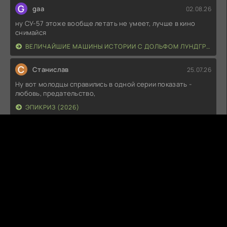
G
gaa
02.08.26
ну СУ-57 этоже вообще летать не умеет, лучше в кино
снимайся
ВЕЛИЧАЙШИЕ МАШИНЫ ИСТОРИИ С ДОЛЬФОМ ЛУНДГРЕНОМ (2026)
С
Станислав
25.07.26
Ну вот молодцы справились в одной серии показать -
любовь, предательство,
ЭПИКРИЗ (2026)