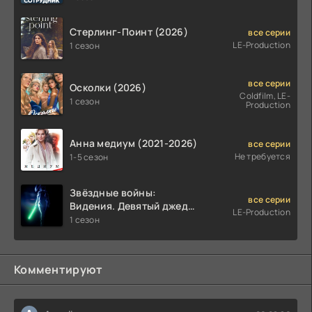
Стерлинг-Поинт (2026)
все серии
LE-Production
1 сезон
все серии
Осколки (2026)
Coldfilm, LE-
1 сезон
Production
Анна медиум (2021-2026)
все серии
Не требуется
1-5 сезон
Звёздные войны:
все серии
Видения. Девятый джедай
LE-Production
(2026)
1 сезон
Комментируют