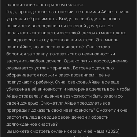
напоминание о потерянном счастье.
Годы, проведенные в заточении, не сломили Айше, а лишь
укрепили её решимость. Выйдя на свободу, она полна
решимости воссоединиться со своей дочерью. Но
реальность оказывается жестокой: девочка может даже
не подозревать о существовании матери. Эта мысль
ранит Айше, но не останавливает её. Она готова
бороться за правду, доказать свою невиновность и
заслужить любовь дочери. Однако путь к воссоединению
оказывается устлан терниями. Встреча с дочерью
оборачивается горьким разочарованием – её не
подпускают к ребенку. Суна, свекровь Айше, все еще
убеждена в её виновности и намерена сделать всё, чтобы
Айше страдала, лишенная возможности быть рядом со
своей дочерью. Сможет ли Айше преодолеть все
преграды и доказать свою невиновность? Сможет ли она
растопить лед в сердце своей дочери и обрести
долгожданное счастье?
Вы можете смотреть онлайн сериал Я её мама (2025)