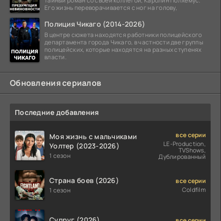
тайный роман со своей коллегой, Каролин Полхемус.
Его жизнь переворачивается с ног на голову,
Полиция Чикаго (2014-2026)
В центре сюжета находятся работники полицейского
департамента города Чикаго, в частности две группы
полицейских, которые находятся на разных ступенях
власти.
Обновления сериалов
Последние добавления
все серии
Моя жизнь с мальчиками
LE-Production,
Уолтер (2023-2026)
TVShows,
1 сезон
Дублированный
Страна боев (2026)
все серии
Coldfilm
1 сезон
Супруг (2026)
все серии