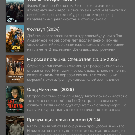
Физик Джейсон Дессен из Чикаго оказывается в
альтернативной версии свой жизни. Чтобы вернуться к
своей семье, он должен будет пройти через ряд
параллельных реальностей и столкнуться с
альтернативной
Фоллаут (2024)
Действие разворачивается в далеком будущем в Лос-
Анджелесе, через сотни лет после ядерной войны,
уничтожившей или сильно видоизменившей все живое
на планете. В подземных убежищах, построенных
Морская полиция: Спецотдел (2003-2026)
Сериал о приключениях команды профессиональных
спецагентов. Их миссия - расследовать преступления,
которые каким-то образом связаны со служащими
морской пехоты. Группу следователей возглавляет
След Чикатило (2026)
Остросюжетный сериал «След Чикатило» начинается с
того, что после тяжёлых 1990-х страна понемногу
оживает. Люди снова едут отдыхать к Чёрному морю. Но
на пути к курортам путешественников подстерегают
Презумпция невиновности (2024)
Расти Сабич работает окружным прокурором в Чикаго.
Несмотря на то, что у него есть жена, мужчина заводит