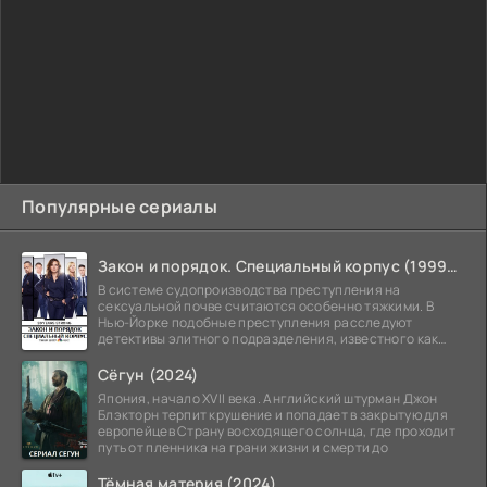
Популярные сериалы
Закон и порядок. Специальный корпус (1999-2026)
В системе судопроизводства преступления на
сексуальной почве считаются особенно тяжкими. В
Нью-Йорке подобные преступления расследуют
детективы элитного подразделения, известного как
Особый отдел.
Сёгун (2024)
Япония, начало XVII века. Английский штурман Джон
Блэкторн терпит крушение и попадает в закрытую для
европейцев Страну восходящего солнца, где проходит
путь от пленника на грани жизни и смерти до
Тёмная материя (2024)