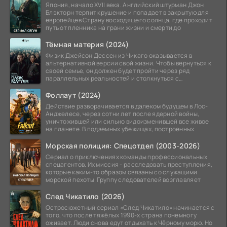
Япония, начало XVII века. Английский штурман Джон
Блэкторн терпит крушение и попадает в закрытую для
европейцев Страну восходящего солнца, где проходит
путь от пленника на грани жизни и смерти до
Тёмная материя (2024)
Физик Джейсон Дессен из Чикаго оказывается в
альтернативной версии свой жизни. Чтобы вернуться к
своей семье, он должен будет пройти через ряд
параллельных реальностей и столкнуться с
альтернативной
Фоллаут (2024)
Действие разворачивается в далеком будущем в Лос-
Анджелесе, через сотни лет после ядерной войны,
уничтожившей или сильно видоизменившей все живое
на планете. В подземных убежищах, построенных
Морская полиция: Спецотдел (2003-2026)
Сериал о приключениях команды профессиональных
спецагентов. Их миссия - расследовать преступления,
которые каким-то образом связаны со служащими
морской пехоты. Группу следователей возглавляет
След Чикатило (2026)
Остросюжетный сериал «След Чикатило» начинается с
того, что после тяжёлых 1990-х страна понемногу
оживает. Люди снова едут отдыхать к Чёрному морю. Но