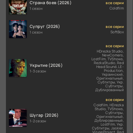
Страна боев (2026)
все серии
Coldfilm
1 сезон
Супруг (2026)
все серии
SoftBox
1 сезон
все серии
HDrezka Studio,
NewComers,
LostFilm, TVShows,
RezkaStudio, Red
Укрытие (2026)
Head Sound, LE-
Production,
1-3 сезон
Украинский,
Оригинальный,
Субтитры, Укр.
Субтитры,
Дублированный
все серии
Coldfilm, HDrezka
Studio, TVShows,
Субтитры,
Шугар (2026)
Оригинальный,
Дублированный,
1-2 сезон
LostFilm, Укр.
Субтитры, Jaskier,
ViruseProject, Red