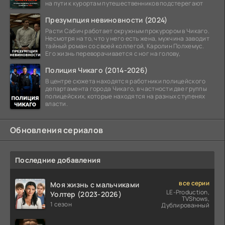
на пути к курортам путешественников подстерегают
Презумпция невиновности (2024)
Расти Сабич работает окружным прокурором в Чикаго.
Несмотря на то, что у него есть жена, мужчина заводит
тайный роман со своей коллегой, Каролин Полхемус.
Его жизнь переворачивается с ног на голову,
Полиция Чикаго (2014-2026)
В центре сюжета находятся работники полицейского
департамента города Чикаго, в частности две группы
полицейских, которые находятся на разных ступенях
власти.
Обновления сериалов
Последние добавления
все серии
Моя жизнь с мальчиками
LE-Production,
Уолтер (2023-2026)
TVShows,
1 сезон
Дублированный