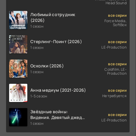
Head Sound
Любимый сотрудник
все серии
(2026)
Force Media,
SoftBox
1 сезон
Стерлинг-Поинт (2026)
все серии
LE-Production
1 сезон
все серии
Осколки (2026)
Coldfilm, LE-
1 сезон
Production
Анна медиум (2021-2026)
все серии
Не требуется
1-5 сезон
Звёздные войны:
все серии
Видения. Девятый джедай
LE-Production
(2026)
1 сезон