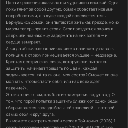
Цена их решения оказывается чудовищно высокой. Одна
ложь тянет за собой другую, обман обрастает новыми
подробностями, а в душе каждой поселяется тень.
Вернувшись домой, они пытаются жить как прежде, но их
миром теперь правит страх. Стоит раздаться звонку в
дверь или незнакомцу задержать на них взгляд — и
сердце замирает.
А когда об исчезновении человека начинает узнавать
полиция, к страху примешивается худшее — недоверие.
Крепкая сестринская связь, которую они пытались
защитить, начинает трещать по швам. Каждая
задумывается: «А та ли она, моя сестра? Сможет ли она
молчать, чтобы спасти себя, или нас всех ждёт
падение?».
Это история о том, как благие намерения ведут в ад. О
том, что порой попытка защитить близких от одной беды
оборачивается гораздо большей трагедией — потерей
самих себя и друг друга.
Вы можете смотреть онлайн сериал Той ночью (2026) 1
сезон в хорошем качестве FHD (1080p), HD (720p) все