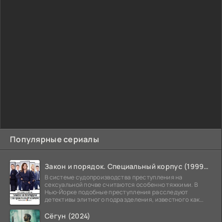
Популярные сериалы
Закон и порядок. Специальный корпус (1999-2026)
В системе судопроизводства преступления на
сексуальной почве считаются особенно тяжкими. В
Нью-Йорке подобные преступления расследуют
детективы элитного подразделения, известного как
Особый отдел.
Сёгун (2024)