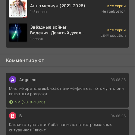
Анна медиум (2021-2026)
все серии
Не требуется
1-5 сезон
Звёздные войны:
все серии
Видения. Девятый джедай
LE-Production
(2026)
1 сезон
Комментируют
A
Angeline
06.08.26
Многие зрители выбирают аниме-фильмы, потому что они
понятны и рождают
ЧИ (2018-2026)
В
В.
04.08.26
Какая-то туповатая баба, зависает в экстремальных
ситуациях и "висит"