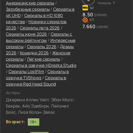
Американские сериалы
/
0
Голосов:
Зарубежные сериалы
/
Сериалы в
8.50
4K UHD
/
Сериалы в HD 1080
(310000)
качестве
/
Новинки сериалов
7.660
(40500)
2026
/
Сериалы лета 2026
/
Сериалы июня 2026
/
Сериалы с
высоким рейтингом
/
Интересные
сериалы
/
Сериалы 2026
/
Драмы
2026
/
Комедии 2026
/
Женские
сериалы
/
Легкие сериалы
/
Сериалы в озвучке HDrezka Studio
/
Сериалы LostFilm
/
Сериалы в
озвучке TVShows
/
Сериалы в
озвучке Red Head Sound
Актеры:
Джереми Аллен Уайт, Эбон Мосс-
Бакрак, Айо Эдебири, Лайонел
Бойс, Лиза Колон-Зайас
Возраст:
18+