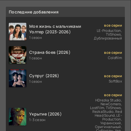
Последние добавления
все серии
Моя жизнь с мальчиками
LE-Production,
Уолтер (2023-2026)
TVShows,
1 сезон
Дублированный
Страна боев (2026)
все серии
Coldfilm
1 сезон
Супруг (2026)
все серии
SoftBox
1 сезон
все серии
HDrezka Studio,
NewComers,
LostFilm, TVShows,
RezkaStudio, Red
Укрытие (2026)
Head Sound, LE-
Production,
1-3 сезон
Украинский,
Оригинальный,
Субтитры, Укр.