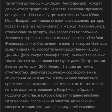
талантливую помощницу Сидни (Айо Эдебири), которая
давно хотела трудиться с Берзатто. Персонал пришлось
переучивать. Но к началу третьего сезона Ричи (Эбон
Мосс-Бакрак), занимающий должность администратора,
повар Тина (Лиза Колон-Зайас) и Маркус (Лайонел Бойс),
отвечающий за десерты, уже работают как положено.
Закусочная превратилась в стильный ресторан The Bear.
Финансирование обеспечили те деньги, которые Майки до
смерти одолжил у состоятельного родственника, дяди
Джимми (роль сыграл Оливер Платт). Множество банок с
томатной пастой скрывали крупную сумму. Сестра Карми,
бухгалтер Нэтали (Эбби Эллиотт), помогает ему с
отчётностью. Шеф-повар целиком сосредоточен на
обновлении меню и на том, чтобы каждое блюдо было
приготовлено с максимальной точностью. Из-за этого у
него не ладятся отношения с Клэр (Молли Гордон),
подругой детства, в которую Берзатто давно влюблён.
Этот человек, поглощённый работой, не желающий
говорить о своих эмоциях, игнорирующий семейные