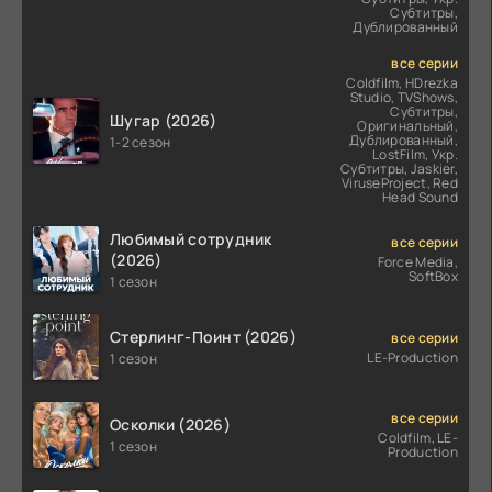
Субтитры,
Дублированный
все серии
Coldfilm, HDrezka
Studio, TVShows,
Субтитры,
Шугар (2026)
Оригинальный,
Дублированный,
1-2 сезон
LostFilm, Укр.
Субтитры, Jaskier,
ViruseProject, Red
Head Sound
Любимый сотрудник
все серии
(2026)
Force Media,
SoftBox
1 сезон
Стерлинг-Поинт (2026)
все серии
LE-Production
1 сезон
все серии
Осколки (2026)
Coldfilm, LE-
1 сезон
Production