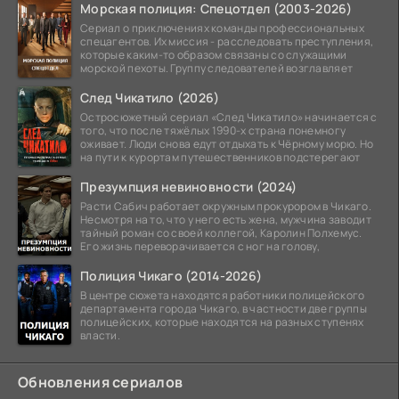
Морская полиция: Спецотдел (2003-2026)
Сериал о приключениях команды профессиональных
спецагентов. Их миссия - расследовать преступления,
которые каким-то образом связаны со служащими
морской пехоты. Группу следователей возглавляет
След Чикатило (2026)
Остросюжетный сериал «След Чикатило» начинается с
того, что после тяжёлых 1990-х страна понемногу
оживает. Люди снова едут отдыхать к Чёрному морю. Но
на пути к курортам путешественников подстерегают
Презумпция невиновности (2024)
Расти Сабич работает окружным прокурором в Чикаго.
Несмотря на то, что у него есть жена, мужчина заводит
тайный роман со своей коллегой, Каролин Полхемус.
Его жизнь переворачивается с ног на голову,
Полиция Чикаго (2014-2026)
В центре сюжета находятся работники полицейского
департамента города Чикаго, в частности две группы
полицейских, которые находятся на разных ступенях
власти.
Обновления сериалов