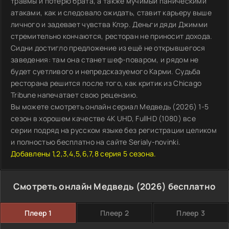
травмы и потерю брата, а также мучимый паническими
атаками, как и следовало ожидать, ставит карьеру выше
личного и задевает чувства Клэр. Деньги дяди Джимми
стремительно кончаются, ресторан не приносит дохода.
Сидни достигло предложение из ещё не открывшегося
заведения: там она станет шеф-поваром, и рядом не
будет суетливого и непредсказуемого Карми. Судьба
ресторана решится после того, как критик из Chicago
Tribune напечатает свою рецензию.
Вы можете смотреть онлайн сериал Медведь (2026) 1-5
сезон в хорошем качестве 4K UHD, FullHD (1080) все
серии подряд на русском языке без регистрации целиком
и полностью бесплатно на сайте Serialy-novinki.
Добавлены 1,2,3,4,5,6,7,8 серия 5 сезона.
Смотреть онлайн Медведь (2026) бесплатно
Плеер 1
Плеер 2
Плеер 3