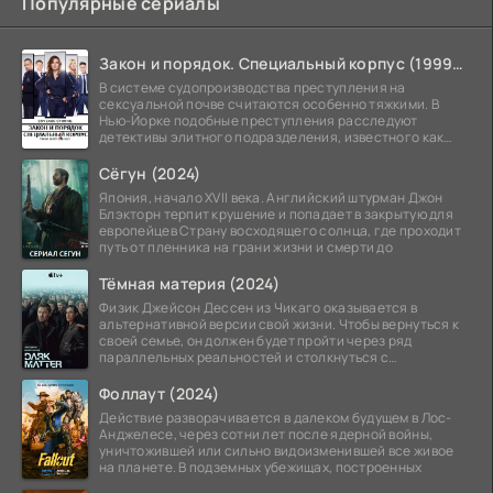
Популярные сериалы
Закон и порядок. Специальный корпус (1999-2026)
В системе судопроизводства преступления на
сексуальной почве считаются особенно тяжкими. В
Нью-Йорке подобные преступления расследуют
детективы элитного подразделения, известного как
Особый отдел.
Сёгун (2024)
Япония, начало XVII века. Английский штурман Джон
Блэкторн терпит крушение и попадает в закрытую для
европейцев Страну восходящего солнца, где проходит
путь от пленника на грани жизни и смерти до
Тёмная материя (2024)
Физик Джейсон Дессен из Чикаго оказывается в
альтернативной версии свой жизни. Чтобы вернуться к
своей семье, он должен будет пройти через ряд
параллельных реальностей и столкнуться с
альтернативной
Фоллаут (2024)
Действие разворачивается в далеком будущем в Лос-
Анджелесе, через сотни лет после ядерной войны,
уничтожившей или сильно видоизменившей все живое
на планете. В подземных убежищах, построенных