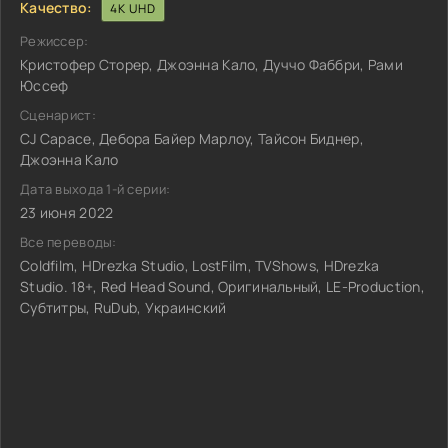
Качество:
4K UHD
Режиссер:
Кристофер Сторер, Джоэнна Кало, Дуччо Фаббри, Рами
Юссеф
Сценарист:
CJ Capace, Дебора Байер Марлоу, Тайсон Биднер,
Джоэнна Кало
Дата выхода 1-й серии:
23 июня 2022
Все переводы:
Coldfilm, HDrezka Studio, LostFilm, TVShows, HDrezka
Studio. 18+, Red Head Sound, Оригинальный, LE-Production,
Субтитры, RuDub, Украинский