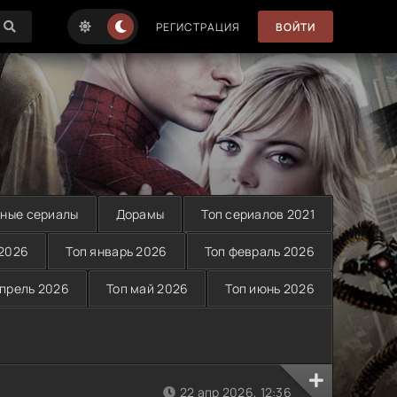
РЕГИСТРАЦИЯ
ВОЙТИ
ные сериалы
Дорамы
Топ сериалов 2021
 2026
Топ январь 2026
Топ февраль 2026
апрель 2026
Топ май 2026
Топ июнь 2026
22 апр 2026, 12:36