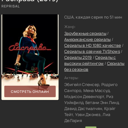
REPRISAL
США, каждая серия по 51 мин
Жанр:
Зарубежные сериалы
/
Американские сериалы
/
Сериалы в HD 1080 качестве
/
Сериалы в озвучке TVShows
/
Сериалы 2019
/
Сериалы с
высоким рейтингом
/
Сериалы
без сезонов
Актеры:
Эбигейл Спенсер, Родриго
Санторо, Мена Массуд,
СМОТРЕТЬ ОНЛАЙН
Мэдисон Девенпорт, Риз
Уэйкфилд, Бетани Энн Линд,
Давид Дастмалчян, Крэйг
Тейт, Уэви Джонез, Лиа
ДеЛария