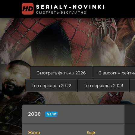
SERIALY-NOVINKI
СМОТРЕТЬ БЕСПЛАТНО
Смотреть фильмы 2026
С высоким рейти
Топ сериалов 2022
Топ сериалов 2023
2026
Жанр
Ещё