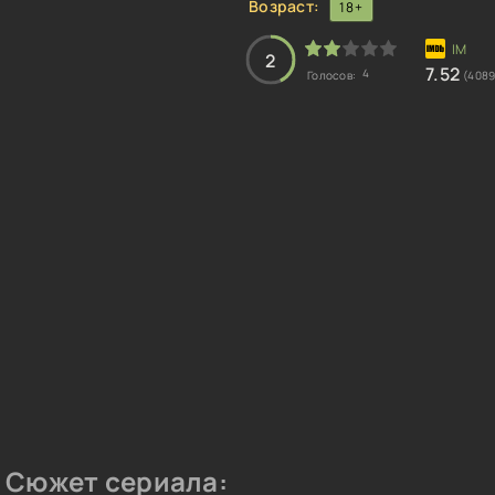
Возраст:
18+
2
7.52
4
Голосов:
(4089
Сюжет сериала: