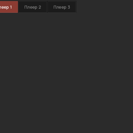
леер 1
Плеер 2
Плеер 3