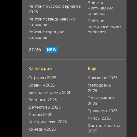
Рейтинг
Рейтинг русских сериалов
мистических
2026
сериалов
Рейтинг скандинавских
Рейтинг
сериалов
психологических
Рейтинг турецких
сериалов
сериалов
2025
Категории
Ещё
Сериалы 2025
Криминал 2025
Боевики 2025
Мелодрамы
2025
Биографические 2025
Приключения
Военные 2025
2025
Детективы 2025
Триллеры 2025
Драмы 2025
Ужасы 2025
Исторические 2025
Фантастические
Комедии 2025
2025