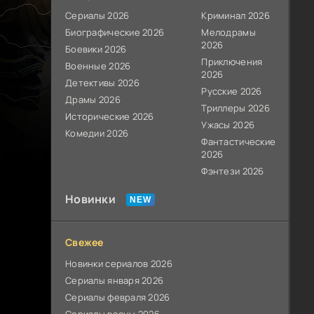
Сериалы 2026
Криминал 2026
Биографические 2026
Мелодрамы
2026
Боевики 2026
Приключения
Военные 2026
2026
Детективы 2026
Русские 2026
Драмы 2026
Триллеры 2026
Исторические 2026
Ужасы 2026
Комедии 2026
Фантастические
2026
Фэнтези 2026
Новинки
Свежее
Новинки сериалов 2026
Сериалы января 2026
Сериалы февраля 2026