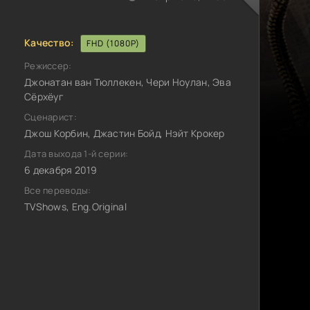
Качество:
FHD (1080P)
Режиссер:
Джонатан ван Тюллекен, Чери Ноулан, Эва
Сёрхёуг
Сценарист:
Джош Корбин, Джастин Бойд, Нэйт Крокер
Дата выхода 1-й серии:
6 декабря 2019
Все переводы:
TVShows, Eng.Original