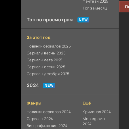
Фэнтези 2025
П
Топ за месяц
Топ по просмотрам
За этот год
Новинки сериалов 2025
Сериалы весны 2025
Сериалы лета 2025
Сериалы осени 2025
Сериалы декабря 2025
2024
Жанры
Ещё
Новинки сериалов 2024
Криминал 2024
Сериалы 2024
Мелодрамы
2024
Биографические 2024